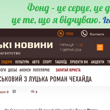
RSS
Контакти
П'ЯТНИЦЯ
11:06
7 СЕРПНЯ 2026
СОЦІУМ
КУЛЬТУРА
АВТО
СПОРТ
ТАБЛОЇД
ПРОЕКТИ ВН
АКЦЕНТИ
Т
ЛОГИ
ДОСЬЄ
АНОНСИ
ПОПУЛЯРНЕ
ЗАПИТАЙ ЮРИСТА
ЙСЬКОВИЙ З ЛУЦЬКА РОМАН ЧЕХАЙДА
арів:
0
3
На Сумщині загинув 33-річний військовий з Луцька
Роман