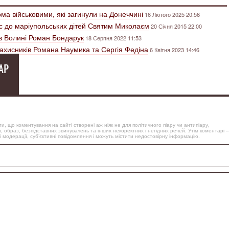
ма військовими, які загинули на Донеччині
16 Лютого 2025 20:56
с до маріупольських дітей Святим Миколаєм
20 Січня 2015 22:00
 з Волині Роман Бондарук
18 Серпня 2022 11:53
захисників Романа Наумика та Сергія Федіна
6 Квітня 2023 14:46
АР
, що коментування на сайті створені аж ніяк не для політичного піару чи антипіару,
, образ, безпідставних звинувачень та інших некоректних і негідних речей. Утім коментарі –
 модерації, суб’єктивні повідомлення і можуть містити недостовірну інформацію.