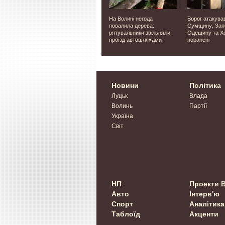
Волинські
На Волині негода
Ворог атакува
у
паравеслувальники
повалила дерева:
Сумщину, Зап
ькі
здобули срібло на
рятувальники звільняли
Одещину та Хе
ю».
чемпіонаті Європи
проїзд автошляхами
поранені
Новини
Політика
Луцьк
Влада
Волинь
Партії
Україна
Світ
НП
Проекти 
Авто
Інтерв'ю
Спорт
Аналітика
Таблоїд
Акценти