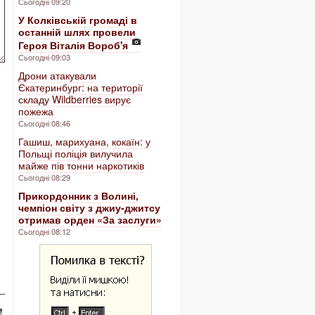
Сьогодні 09:20
У Колківській громаді в
останній шлях провели
Героя Віталія Вороб'я
Сьогодні 09:03
Дрони атакували
Єкатеринбург: на території
складу Wildberries вирує
пожежа
Сьогодні 08:46
Гашиш, марихуана, кокаїн: у
Польщі поліція вилучила
майже пів тонни наркотиків
Сьогодні 08:29
Прикордонник з Волині,
чемпіон світу з джиу-джитсу
отримав орден «За заслуги»
Сьогодні 08:12