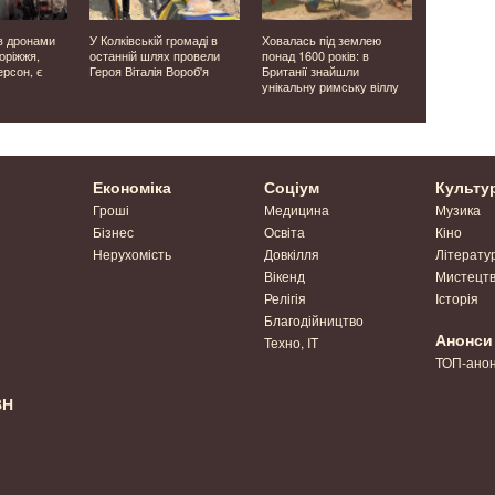
в дронами
У Колківській громаді в
Ховалась під землею
Біля узбер
оріжжя,
останній шлях провели
понад 1600 років: в
дрон зафі
рсон, є
Героя Віталія Вороб'я
Британії знайшли
народження
унікальну римську віллу
Економіка
Соціум
Культу
Гроші
Медицина
Музика
Бізнес
Освіта
Кіно
Нерухомість
Довкілля
Літерату
Вікенд
Мистецт
Релігія
Історія
Благодійництво
Анонси
Техно, IT
ТОП-ано
ВН