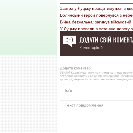
Завтра у Луцьку прощатимуться з дво
Волинський герой повернувся з небе
Війна безжальна: загинув військовий
У Луцьку провели в останню дорогу 
ДОДАТИ СВІЙ КОМЕНТ
Коментарів: 0
Додати коментар:
УВАГА! Користувач www.volynnews.com має розуміти
зведення особистих рахунків, комерційної реклами
це не редакційні матеріали, не мають попередньої