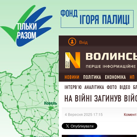
Вхід
НОВИНИ
ПОЛІТИКА
ЕКОНОМІКА
НП
ІНТЕРВ'Ю
АНАЛІТИКА
ФОТО
ВІДЕО
Б
НА ВІЙНІ ЗАГИНУВ ВІ
4 Вересня 2025 17:15
Комент