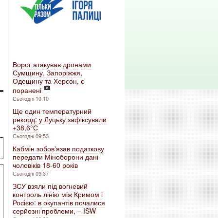
Ворог атакував дронами
Сумщину, Запоріжжя,
Одещину та Херсон, є
поранені
Сьогодні 10:10
Ще один температурний
рекорд: у Луцьку зафіксували
+38,6° С
Сьогодні 09:53
Кабмін зобовʼязав податкову
передати Міноборони дані
чоловіків 18-60 років
Сьогодні 09:37
ЗСУ взяли під вогневий
контроль лінію між Кримом і
Росією: в окупантів почалися
серйозні проблеми, – ISW