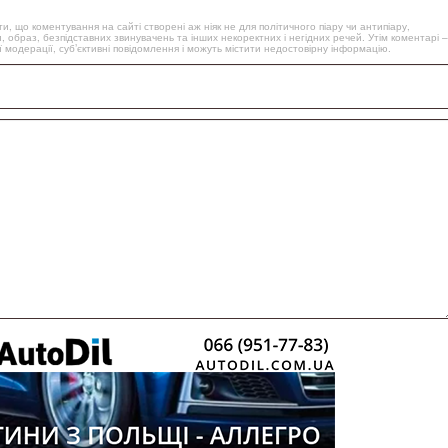
, що коментування на сайті створені аж ніяк не для політичного піару чи антипіару,
, образ, безпідставних звинувачень та інших некоректних і негідних речей. Утім коментарі –
 модерації, суб’єктивні повідомлення і можуть містити недостовірну інформацію.