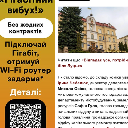
Читати ще:
«Відпадає усе, потріб
біля Луцька
Як стало відомо, до складу комісії ув
Ірина Чебелюк
, директор департаме
Микола Осіюк
, головна спеціалістк
житлово-комунального господарства, 
департаменту містобудування, земел
ресурсів
Софія Гула
, голова громад
начальник відділу з питань надзвича
голова правління громадської орган
відділу капітального ремонту житло