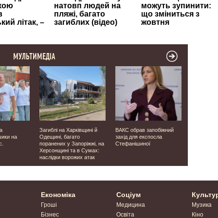
МУЛЬТИМЕДІА
а
Загиблі на Харківщині й
ВАКС обрав запобіжний
В Україні з
шики на
Одещині, багато
захід для експосла
з'явилось 
с.
поранених у Запоріжжі, на
Стефанішиної
боргів за 
Херсонщині та в Сумах:
Волині – 2
наслідки ворожих атак
Економіка
Соціум
Культу
Гроші
Медицина
Музика
Бізнес
Освіта
Кіно