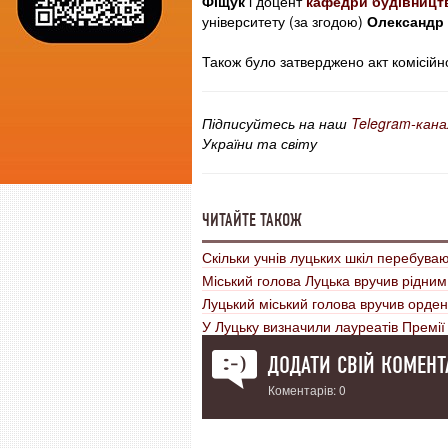
Фіщук
і доцент
кафедри будівництв
університету (за згодою)
Олександр
Також було затверджено акт комісій
Підписуйтесь на наш
Telegram-кана
України та світу
ЧИТАЙТЕ ТАКОЖ
Скільки учнів луцьких шкіл перебува
Міський голова Луцька вручив рідним 
Луцький міський голова вручив орден
У Луцьку визначили лауреатів Премії
ДОДАТИ СВІЙ КОМЕНТ
Коментарів: 0