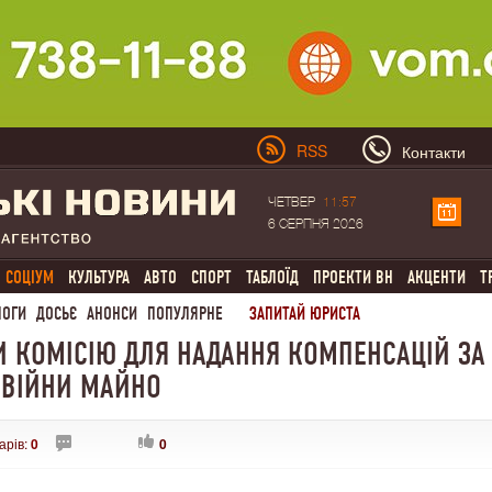
RSS
Контакти
ЧЕТВЕР
11:57
6 СЕРПНЯ 2026
СОЦІУМ
КУЛЬТУРА
АВТО
СПОРТ
ТАБЛОЇД
ПРОЕКТИ ВН
АКЦЕНТИ
Т
ЛОГИ
ДОСЬЄ
АНОНСИ
ПОПУЛЯРНЕ
ЗАПИТАЙ ЮРИСТА
И КОМІСІЮ ДЛЯ НАДАННЯ КОМПЕНСАЦІЙ ЗА
 ВІЙНИ МАЙНО
арів:
0
0