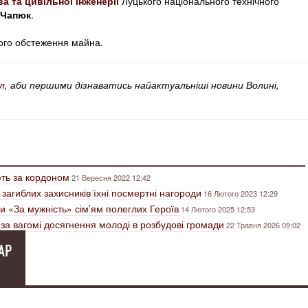
а та цивільної інженерії
Луцького національного технічного
 Чапюк
.
ного обстеження майна.
л
, аби першими дізнаватись найактуальніші новини Волині,
ють за кордоном
21 Вересня 2022 12:42
загиблих захисників їхні посмертні нагороди
16 Лютого 2023 12:29
и «За мужність» сім’ям полеглих Героїв
14 Лютого 2025 12:53
 за вагомі досягнення молоді в розбудові громади
22 Травня 2026 09:02
АР