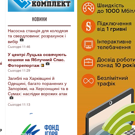
НОВИНИ
Насосна станція для колодязя
та свердловини: розрахунок і
вибір
Сьогодні 11:46
У центрі Луцька освячують
кошики на Яблучний Спас.
і
Фоторепортаж
Сьогодні 11:29
Загиблі на Харківщині й
Одещині, багато поранених у
Запоріжжі, на Херсонщині та в
Сумах: наслідки ворожих атак
Сьогодні 11:13
р