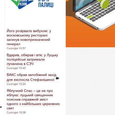
Його розірвало вибухом: у
московському ресторані
загинув новопризначений
генерал
Сьогодні 10:57
Вдарив, обікрав і втік: у Луцьку
поліцейські затримали
лучанина в СЗЧ
Сьогодні 10:40
ВАКС обрав запобіжний захід
для експосла Стефанішиної
Сьогодні 10:24
Яблучний Спас – це не про
яблука: луцький священник
пояснив справжній зміст
одного з найбільших церковних
свят
Сьогодні 10:08