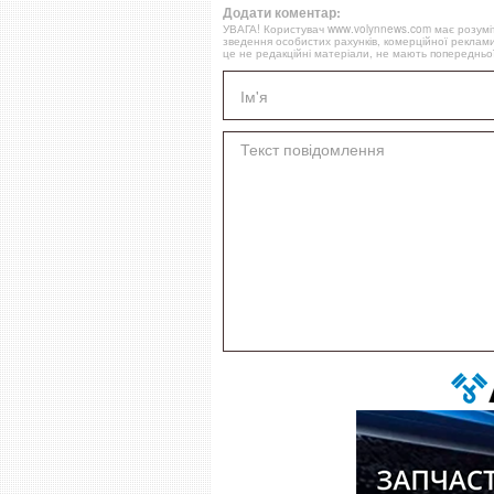
Додати коментар:
УВАГА! Користувач www.volynnews.com має розуміти
зведення особистих рахунків, комерційної реклами
це не редакційні матеріали, не мають попередньої