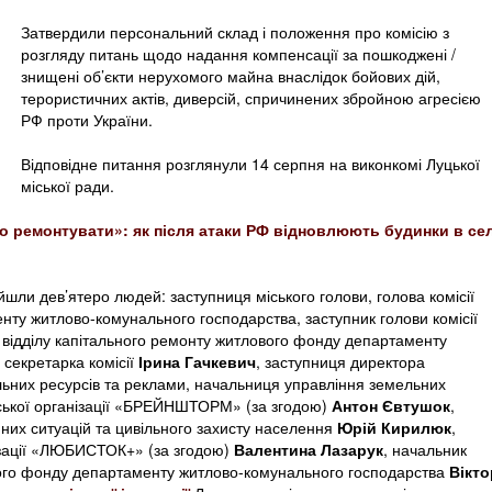
Затвердили персональний склад і положення про комісію з
розгляду питань щодо надання компенсації за пошкоджені /
знищені об’єкти нерухомого майна внаслідок бойових дій,
терористичних актів, диверсій, спричинених збройною агресією
РФ проти України.
Відповідне питання розглянули 14 серпня на виконкомі Луцької
міської ради.
но ремонтувати»: як після атаки РФ відновлюють будинки в сел
ійшли дев’ятеро людей: заступниця міського голови, голова комісії
нту житлово-комунального господарства, заступник голови комісії
а відділу капітального ремонту житлового фонду департаменту
секретарка комісії
Ірина
Гачкевич
, заступниця директора
ьних ресурсів та реклами, начальниця управління земельних
ської організації «БРЕЙНШТОРМ» (за згодою)
Антон
Євтушок
,
йних ситуацій та цивільного захисту населення
Юрій Кирилюк
,
ізації «ЛЮБИСТОК+» (за згодою)
Валентина Лазарук
, начальник
вого фонду департаменту житлово-комунального господарства
Вікто