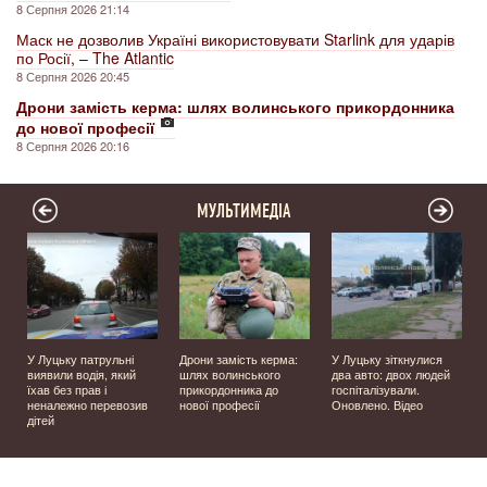
8 Серпня 2026 21:14
Маск не дозволив Україні використовувати Starlink для ударів
по Росії, – The Atlantic
8 Серпня 2026 20:45
Дрони замість керма: шлях волинського прикордонника
до нової професії
8 Серпня 2026 20:16
МУЛЬТИМЕДІА
У Луцьку патрульні
Дрони замість керма:
У Луцьку зіткнулися
виявили водія, який
шлях волинського
два авто: двох людей
їхав без прав і
прикордонника до
госпіталізували.
неналежно перевозив
нової професії
Оновлено. Відео
дітей