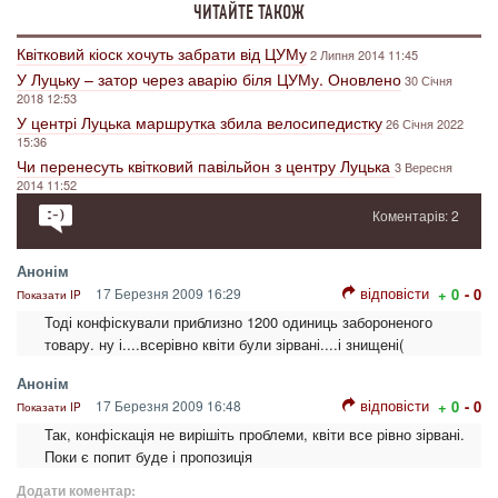
ЧИТАЙТЕ ТАКОЖ
Квітковий кіоск хочуть забрати від ЦУМу
2 Липня 2014 11:45
У Луцьку – затор через аварію біля ЦУМу. Оновлено
30 Січня
2018 12:53
У центрі Луцька маршрутка збила велосипедистку
26 Січня 2022
15:36
Чи перенесуть квітковий павільйон з центру Луцька
3 Вересня
2014 11:52
Коментарів: 2
Анонім
відповісти
17 Березня 2009 16:29
+ 0
- 0
Показати IP
Тоді конфіскували приблизно 1200 одиниць забороненого
товару. ну і....всерівно квіти були зірвані....і знищені(
Анонім
відповісти
17 Березня 2009 16:48
+ 0
- 0
Показати IP
Так, конфіскація не вирішіть проблеми, квіти все рівно зірвані.
Поки є попит буде і пропозиція
Додати коментар: