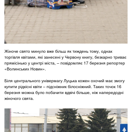
Жіноче свято минуло вже більш як тиждень тому, однак
торгівля квітами, які занесені у Червону книгу, безкарно триває
прямісінько у центрі міста, – повідомляє 17 березня репортер
«Волинських Новин».
Біля центрального універмагу Луцька кожен охочий має змогу
купити рідкісні квіти – підсніжник білосніжний. Таких точок 16
березня можна було побачити вдвічі більше, ніж напередодні
жіночого свята.