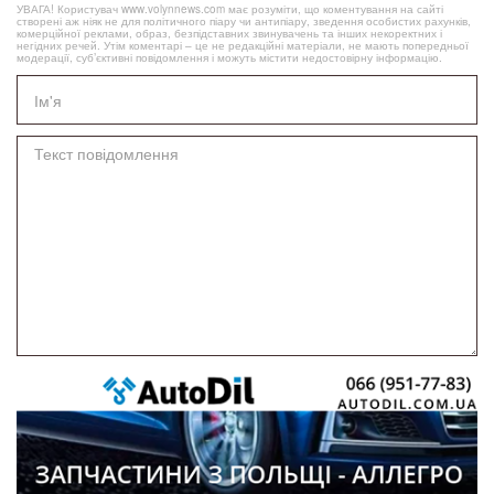
УВАГА! Користувач www.volynnews.com має розуміти, що коментування на сайті
створені аж ніяк не для політичного піару чи антипіару, зведення особистих рахунків,
комерційної реклами, образ, безпідставних звинувачень та інших некоректних і
негідних речей. Утім коментарі – це не редакційні матеріали, не мають попередньої
модерації, суб’єктивні повідомлення і можуть містити недостовірну інформацію.