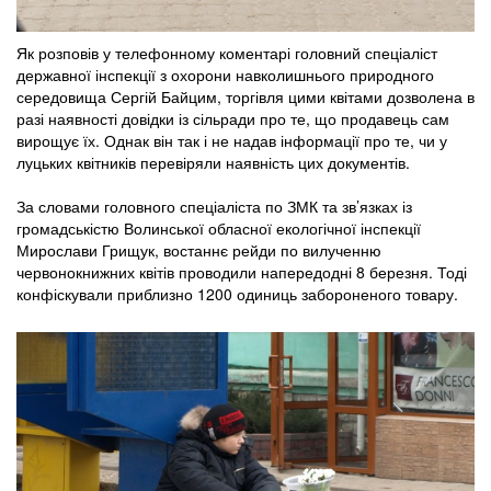
Як розповів у телефонному коментарі головний спеціаліст
державної інспекції з охорони навколишнього природного
середовища Сергій Байцим, торгівля цими квітами дозволена в
разі наявності довідки із сільради про те, що продавець сам
вирощує їх. Однак він так і не надав інформації про те, чи у
луцьких квітників перевіряли наявність цих документів.
За словами головного спеціаліста по ЗМК та зв’язках із
громадськістю Волинської обласної екологічної інспекції
Мирослави Грищук, востаннє рейди по вилученню
червонокнижних квітів проводили напередодні 8 березня. Тоді
конфіскували приблизно 1200 одиниць забороненого товару.