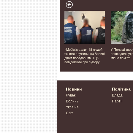
ся ще на
У передмісті Одеси
«Мобілізували» 48 людей,
У Польщі знов
олині
росіяни вбили людину біля
які вже служили: на Волині
пошкодили укр
укриття, багато поранених
двом посадовцям ТЦК
місце пам'яті
повідомили про підозру
Новини
Політика
Луцьк
Влада
Волинь
Партії
Україна
Світ