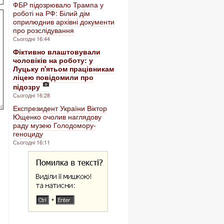
ФБР підозрювало Трампа у
роботі на РФ: Білий дім
оприлюднив архівні документи
про розслідування
Сьогодні 16:44
Фіктивно влаштовували
чоловіків на роботу: у
Луцьку п'ятьом працівникам
ліцею повідомили про
підозру
Сьогодні 16:28
Експрезидент України Віктор
Ющенко очолив наглядову
раду музею Голодомору-
геноциду
Сьогодні 16:11