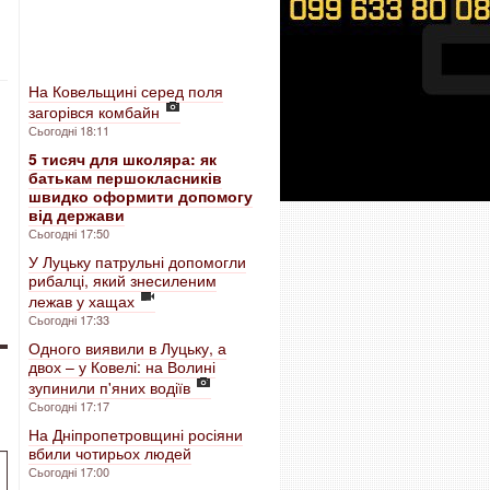
На Ковельщині серед поля
загорівся комбайн
Сьогодні 18:11
5 тисяч для школяра: як
батькам першокласників
швидко оформити допомогу
від держави
Сьогодні 17:50
У Луцьку патрульні допомогли
рибалці, який знесиленим
лежав у хащах
Сьогодні 17:33
Одного виявили в Луцьку, а
двох – у Ковелі: на Волині
зупинили п'яних водіїв
Сьогодні 17:17
На Дніпропетровщині росіяни
вбили чотирьох людей
Сьогодні 17:00