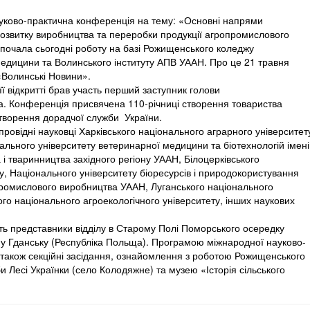
уково-практична конференція на тему: «Основні напрями
розвитку виробництва та переробки продукції агропромислового
почала сьогодні роботу на базі Рожищенського коледжу
едицини та Волинського інституту АПВ УААН. Про це 21 травня
Волинські Новини».
ї відкритті брав участь перший заступник голови
ба. Конференція присвячена 110-річниці створення товариства
створення дорадчої служби України.
провідні науковці Харківського національного аграрного університет
нального університету ветеринарної медицини та біотехнологій імені
 і тваринництва західного регіону УААН, Білоцерківського
у, Національного університету біоресурсів і природокористування
опромислового виробництва УААН, Луганського національного
го національного агроекологічного університету, інших наукових
ть представники відділу в Старому Полі Поморського осередку
 у Гданську (Республіка Польща). Програмою міжнародної науково-
 також секційні засідання, ознайомлення з роботою Рожищенського
и Лесі Українки (село Колодяжне) та музею «Історія сільського