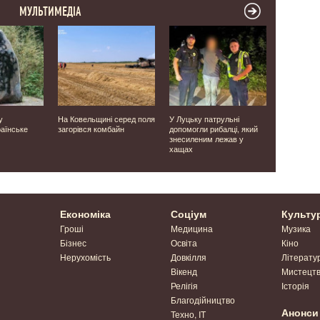
МУЛЬТИМЕДІА
у
На Ковельщині серед поля
У Луцьку патрульні
Одного ви
аїнське
загорівся комбайн
допомогли рибалці, який
а двох – у 
знесиленим лежав у
Волині зуп
хащах
водіїв
Економіка
Соціум
Культу
Гроші
Медицина
Музика
Бізнес
Освіта
Кіно
Нерухомість
Довкілля
Літерату
Вікенд
Мистецт
Релігія
Історія
Благодійництво
Анонси
Техно, IT