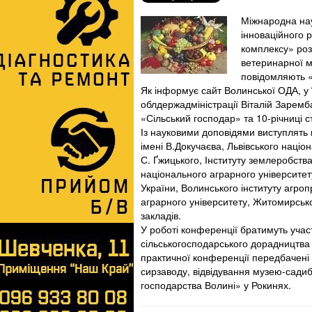
Міжнародна на
інноваційного 
комплексу» роз
ветеринарної м
повідомляють «
Як інформує сайт Волинської ОДА, у ї
облдержадміністрації Віталій Зарем
«Сільський господар» та 10-річниці 
Із науковими доповідями виступлять 
імені В.Докучаєва, Львівського націо
С. Ґжицького, Інституту землеробства
національного аграрного університет
України, Волинського інституту агр
аграрного університету, Житомирсько
закладів.
У роботі конференції братимуть учас
сільськогосподарського дорадництва
практичної конференції передбачені
сирзаводу, відвідування музею-садиб
господарства Волині» у Рокинях.