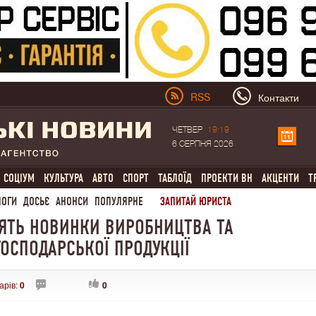
RSS
Контакти
ЧЕТВЕР
19:19
6 СЕРПНЯ 2026
СОЦІУМ
КУЛЬТУРА
АВТО
СПОРТ
ТАБЛОЇД
ПРОЕКТИ ВН
АКЦЕНТИ
Т
ЛОГИ
ДОСЬЄ
АНОНСИ
ПОПУЛЯРНЕ
ЗАПИТАЙ ЮРИСТА
ЛЯТЬ НОВИНКИ ВИРОБНИЦТВА ТА
ОСПОДАРСЬКОЇ ПРОДУКЦІЇ
арів:
0
0