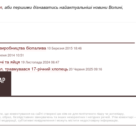
л
, аби першими дізнаватись найактуальніші новини Волині,
 виробництва біопалива
10 Березня 2015 18:46
ипня 2014 10:51
чі та яйця
19 Листопада 2024 06:47
кл, травмувався 17-річний хлопець
20 Червня 2025 09:16
АР
, що коментування на сайті створені аж ніяк не для політичного піару чи антипіару,
, образ, безпідставних звинувачень та інших некоректних і негідних речей. Утім коментарі –
 модерації, суб’єктивні повідомлення і можуть містити недостовірну інформацію.