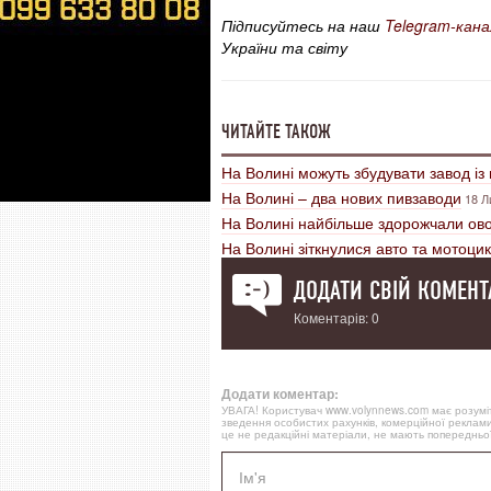
Підписуйтесь на наш
Telegram-кана
України та світу
ЧИТАЙТЕ ТАКОЖ
На Волині можуть збудувати завод із
На Волині – два нових пивзаводи
18 Л
На Волині найбільше здорожчали ово
На Волині зіткнулися авто та мотоци
ДОДАТИ СВІЙ КОМЕНТ
Коментарів: 0
Додати коментар:
УВАГА! Користувач www.volynnews.com має розуміти
зведення особистих рахунків, комерційної реклами
це не редакційні матеріали, не мають попередньої