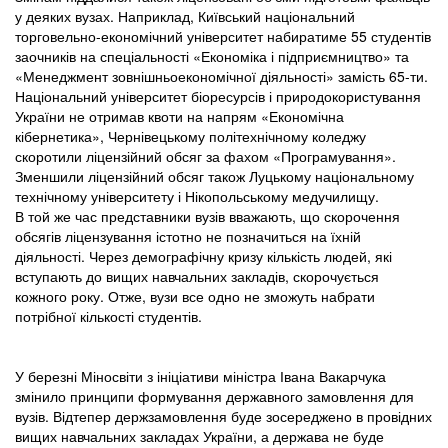
у деяких вузах. Наприклад, Київський національний
торговельно-економічний університет набиратиме 55 студентів
заочників на спеціальності «Економіка і підприємництво» та
«Менеджмент зовнішньоекономічної діяльності» замість 65-ти.
Національний університет біоресурсів і природокористування
України не отримав квоти на напрям «Економічна
кібернетика», Чернівецькому політехнічному коледжу
скоротили ліцензійний обсяг за фахом «Програмування».
Зменшили ліцензійний обсяг також Луцькому національному
технічному університету і Нікопольському медучилищу.
В той же час представники вузів вважають, що скорочення
обсягів ліцензування істотно не позначиться на їхній
діяльності. Через демографічну кризу кількість людей, які
вступають до вищих навчальних закладів, скорочується
кожного року. Отже, вузи все одно не зможуть набрати
потрібної кількості студентів.
У березні Міносвіти з ініціативи міністра Івана Вакарчука
змінило принципи формування державного замовлення для
вузів. Відтепер держзамовлення буде зосереджено в провідних
вищих навчальних закладах України, а держава не буде