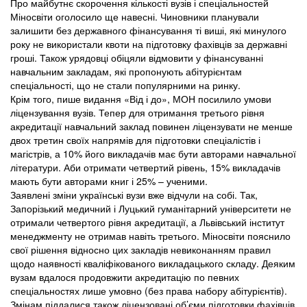
Про майбутнє скорочення кількості вузів і спеціальностей
Міносвіти оголосило ще навесні. Чиновники планували
залишити без державного фінансування ті виші, які минулого
року не використали квоти на підготовку фахівців за державні
гроші. Також урядовці обіцяли відмовити у фінансуванні
навчальним закладам, які пропонують абітурієнтам
спеціальності, що не стали популярними на ринку.
Крім того, пише видання «Від і до», МОН посилило умови
ліцензування вузів. Тепер для отримання третього рівня
акредитації навчальний заклад повинен ліцензувати не менше
двох третин своїх напрямів для підготовки спеціалістів і
магістрів, а 10% його викладачів має бути авторами навчальної
літератури. Аби отримати четвертий рівень, 15% викладачів
мають бути авторами книг і 25% – ученими.
Заявлені зміни українські вузи вже відчули на собі. Так,
Запорізький медичний і Луцький гуманітарний університети не
отримали четвертого рівня акредитації, а Львівський інститут
менеджменту не отримав навіть третього. Міносвіти пояснило
свої рішення відносно цих закладів невиконанням правил
щодо наявності кваліфікованого викладацького складу. Деяким
вузам вдалося продовжити акредитацію по певних
спеціальностях лише умовно (без права набору абітурієнтів).
Змінам піддалися також ліцензовані об’єми підготовки фахівців