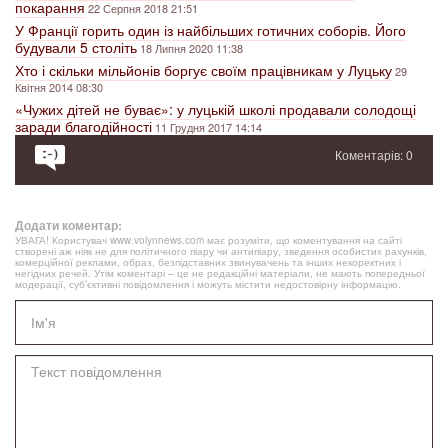
покарання
22 Серпня 2018 21:51
У Франції горить один із найбільших готичних соборів. Його
будували 5 століть
18 Липня 2020 11:38
Хто і скільки мільйонів боргує своїм працівникам у Луцьку
29
Квітня 2014 08:30
«Чужих дітей не буває»: у луцькій школі продавали солодощі
заради благодійності
11 Грудня 2017 14:14
Коментарів: 0
Додати коментар:
УВАГА! Користувач www.volynnews.com має розуміти, що коментування на сайті
створені аж ніяк не для політичного піару чи антипіару, зведення особистих рахунків,
комерційної реклами, образ, безпідставних звинувачень та інших некоректних і
негідних речей. Утім коментарі – це не редакційні матеріали, не мають попередньої
модерації, суб’єктивні повідомлення і можуть містити недостовірну інформацію.