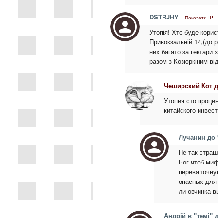
DSTRJHY
Показати IP
Утопія! Хто буде кори
Привокзальній 14,(до р
них багато за гектари
разом з Козюркіним ві
Чеширский Кот 
Утопия сто проце
китайского инвест
Лучанин до
Не так страш
Бог чтоб миф
перевалочную
опасных для 
ли овчинка 
Андрій в "темі"