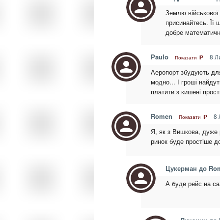
Землю військової
присинайтесь. Її 
добре математичну
Paulo
8 Л
Показати IP
Аеропорт збудують для 
модно... І гроші найдут
платити з кишені прост
Romen
8 
Показати IP
Я, як з Вишкова, дуже р
ринок буде простiше до
Цукерман до Ro
А буде рейс на с