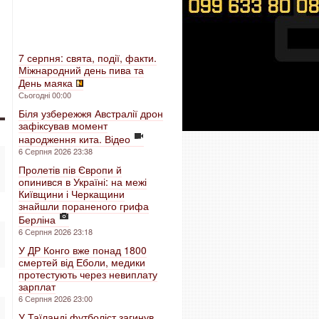
7 серпня: свята, події, факти.
Міжнародний день пива та
День маяка
Сьогодні 00:00
Біля узбережжя Австралії дрон
зафіксував момент
народження кита. Відео
6 Серпня 2026 23:38
Пролетів пів Європи й
опинився в Україні: на межі
Київщини і Черкащини
знайшли пораненого грифа
Берліна
6 Серпня 2026 23:18
У ДР Конго вже понад 1800
смертей від Еболи, медики
протестують через невиплату
зарплат
6 Серпня 2026 23:00
У Таїланді футболіст загинув