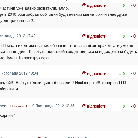
відповісти
- 0
+ 0
 частини уже давно захватили, алло,
ще в 2010 році забрав собі один будівельний магнат, який знає дуже
 дії ділення на 2.
истопада 2012 17:49
відповісти
- 0
+ 0
Приватних літаків наших обранців, а то на галікоптерах літати уже не
ься на це діло. Візьмуть пільговий кредит під високі відсодки, які будуть
их Лучан. Інфраструктура...
Листопада 2012 18:34
відповісти
- 0
+ 0
адий!!! Всi тут тiльки цього й чекали!!! Накiнець то!!! тепер на ГПЗ
биратися...
men
9 Листопада 2012 12:35
відповісти
- 0
+ 0
Показати IP
ахарний?