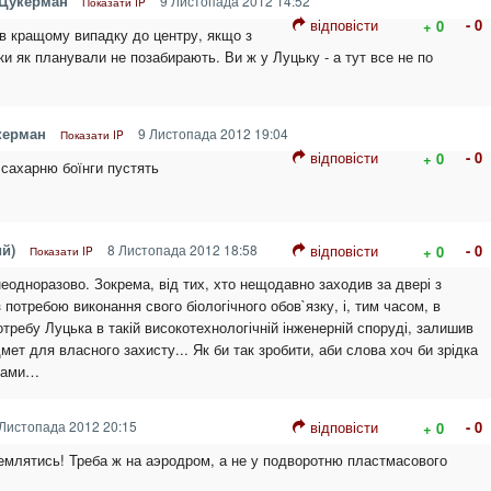
 Цукерман
9 Листопада 2012 14:52
Показати IP
відповісти
- 0
+ 0
 в кращому випадку до центру, якщо з
ки як планували не позабирають. Ви ж у Луцьку - а тут все не по
керман
9 Листопада 2012 19:04
Показати IP
відповісти
- 0
+ 0
 сахарню боїнги пустять
й)
8 Листопада 2012 18:58
відповісти
- 0
+ 0
Показати IP
неодноразово. Зокрема, від тих, хто нещодавно заходив за двері з
 потребою виконання свого біологічного обов`язку, і, тим часом, в
требу Луцька в такій високотехнологічній інженерній споруді, залишив
ет для власного захисту... Як би так зробити, аби слова хоч би зрідка
авами…
Листопада 2012 20:15
відповісти
- 0
+ 0
емлятись! Треба ж на аэродром, а не у подворотню пластмасового