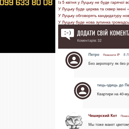
Із 5 квітня у Луцьку не буде гарячої в
У Луцьку буде церква та сквер імені 
У Луцьку обговорять кандидатуру но
У Луцьку буде нова зупинка громадс
ДОДАТИ СВІЙ КОМЕНТ
Коментарів: 32
Петро
8 Л
Показати IP
Без аеропорту як без ру
тиць-здиць до П
Квартири на 40-м
Чеширский Кот
Показ
Мы тоже макет цветом