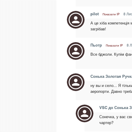
pilot
8 Лис
Показати IP
А це хіба компетенція
загрібав!
Пьотр
8 Л
Показати IP
Все бджоли. Купім фан
Сонька Золотая Ручк
ну вы и село... Я тiль
аеропорти. Давно треба
VSC до Сонька З
Сонечка, у вас с
чартер?