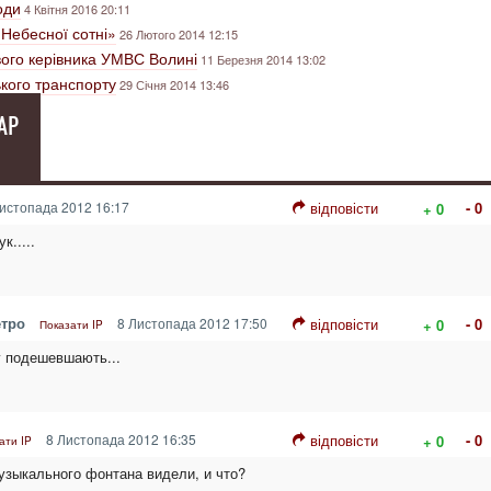
оди
4 Квітня 2016 20:11
«Небесної сотні»
26 Лютого 2014 12:15
вого керівника УМВС Волині
11 Березня 2014 13:02
ького транспорту
29 Січня 2014 13:46
АР
истопада 2012 16:17
відповісти
- 0
+ 0
к.....
етро
8 Листопада 2012 17:50
відповісти
- 0
+ 0
Показати IP
у подешевшають...
8 Листопада 2012 16:35
відповісти
- 0
+ 0
ати IP
узыкального фонтана видели, и что?