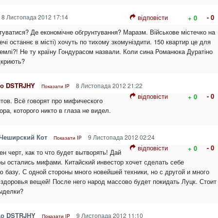
8 Листопада 2012 17:14
відповісти
- 0
+ 0
стуватися? Де економічне обгрунтування? Маразм. Військове містечко на
ечі останнє в місті) хочуть по тихому зкомуніздити. 150 квартир це для
 землі?! Не ту країну Гондурасом назвали. Коли сина Романюка Дуратіно
дкриють?
до DSTRJHY
8 Листопада 2012 21:22
Показати IP
відповісти
- 0
+ 0
нтов. Всё говорят про мифического
ора, которого никто в глаза не видел.
 Чеширский Кот
9 Листопада 2012 02:24
Показати IP
відповісти
- 0
+ 0
ен черт, как то что будет вытворять! Дай
ы остались мифами. Китайский инвестор хочет сделать себе
 базу. С одной стороны много новейшей техники, но с другой и много
здоровья вещей! После него народ массово будет покидать Луцк. Стоит
выделки?
 до DSTRJHY
9 Листопада 2012 11:10
Показати IP