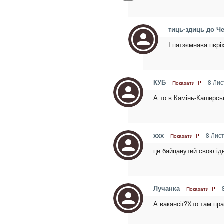
тиць-здиць до Ч
І патзємнава пєрі
КУБ
8 Лис
Показати IP
А то в Камінь-Каширсь
ххх
8 Лист
Показати IP
це байцанутий свою ід
Лучанка
8
Показати IP
А вакансії?Хто там пр