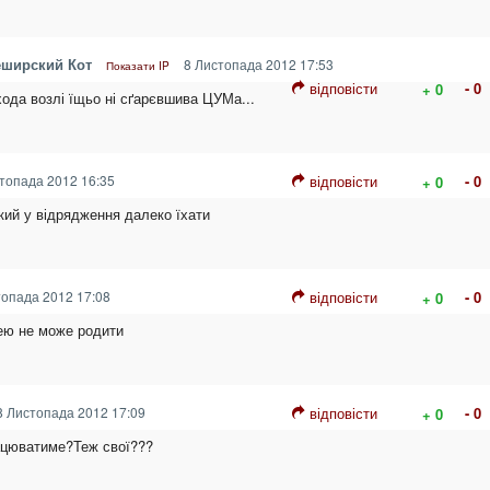
еширский Кот
8 Листопада 2012 17:53
Показати IP
відповісти
- 0
+ 0
хода возлі їщьо ні сґарєвшива ЦУМа...
топада 2012 16:35
відповісти
- 0
+ 0
кий у відрядження далеко їхати
опада 2012 17:08
відповісти
- 0
+ 0
ею не може родити
 Листопада 2012 17:09
відповісти
- 0
+ 0
ацюватиме?Теж свої???