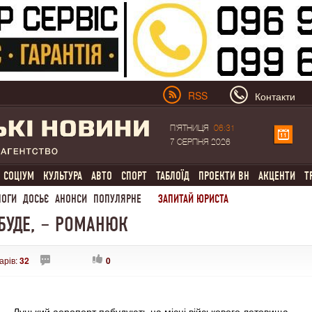
RSS
Контакти
П'ЯТНИЦЯ
06:31
7 СЕРПНЯ 2026
СОЦІУМ
КУЛЬТУРА
АВТО
СПОРТ
ТАБЛОЇД
ПРОЕКТИ ВН
АКЦЕНТИ
Т
ЛОГИ
ДОСЬЄ
АНОНСИ
ПОПУЛЯРНЕ
ЗАПИТАЙ ЮРИСТА
 БУДЕ, – РОМАНЮК
арів:
32
0
Луцький аеропорт побудують на місці військового летовища.