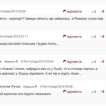
топада 2012 20:26
відповісти
- 0
+ 0
 міста - аєропорт? Завжди область цім займалась, а Романюк тільки жар
истопада 2012 21:11
відповісти
- 0
+ 0
ьори,пастроім планьори і будем літать...
а
8 Листопада 2012 23:44
відповісти
- 0
+ 0
Показати IP
ки лiтаком i летаю, набридло вже то у ЛьвIв, то в столицю пертись в
 аеропорт у Луцьку вiдновити. А ви так и ходiть пiшки...
олотая Ручка
9 Листопада 2012 09:36
Показати IP
відповісти
- 0
+ 0
вой аэроплан или будете заказывать