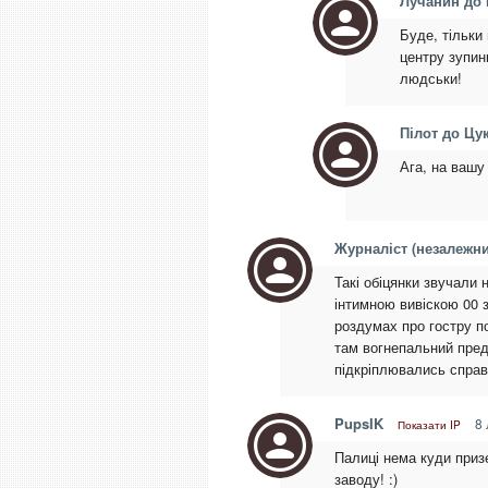
Лучанин до
Буде, тільки
центру зупин
людськи!
Пілот до Цу
Ага, на вашу
Журналіст (незалежни
Такі обіцянки звучали 
інтимною вивіскою 00 з
роздумах про гостру по
там вогнепальний предм
підкріплювались спр
PupsIK
8 
Показати IP
Палиці нема куди приз
заводу! :)