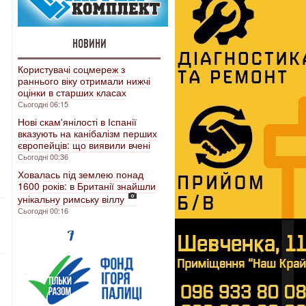
НОВИНИ
Користувачі соцмереж з
раннього віку отримали нижчі
оцінки в старших класах
Сьогодні 06:15
Нові скам'янілості в Іспанії
вказують на канібалізм перших
європейців: що виявили вчені
Сьогодні 00:36
Ховалась під землею понад
1600 років: в Британії знайшли
унікальну римську віллу
Сьогодні 00:16