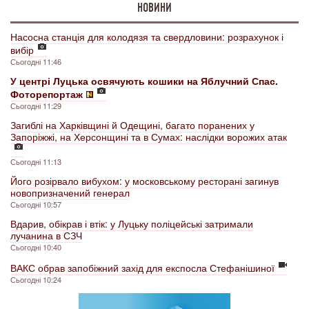
НОВИНИ
Насосна станція для колодязя та свердловини: розрахунок і
вибір
Сьогодні 11:46
У центрі Луцька освячують кошики на Яблучний Спас.
Фоторепортаж
Сьогодні 11:29
Загиблі на Харківщині й Одещині, багато поранених у
Запоріжжі, на Херсонщині та в Сумах: наслідки ворожих атак
Сьогодні 11:13
Його розірвало вибухом: у московському ресторані загинув
новопризначений генерал
Сьогодні 10:57
Вдарив, обікрав і втік: у Луцьку поліцейські затримали
лучанина в СЗЧ
Сьогодні 10:40
ВАКС обрав запобіжний захід для експосла Стефанішиної
Сьогодні 10:24