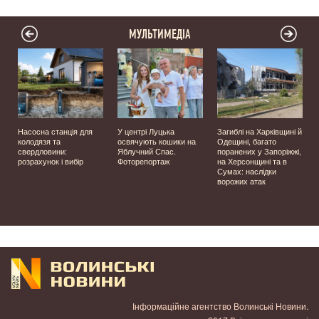
МУЛЬТИМЕДІА
Насосна станція для
У центрі Луцька
Загиблі на Харківщині й
колодязя та
освячують кошики на
Одещині, багато
свердловини:
Яблучний Спас.
поранених у Запоріжжі,
розрахунок і вибір
Фоторепортаж
на Херсонщині та в
Сумах: наслідки
ворожих атак
Інформаційне агентство Волинські Новини.