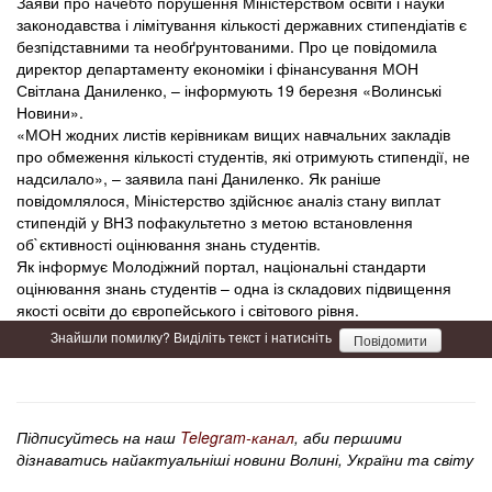
Заяви про начебто порушення Міністерством освіти і науки
законодавства і лімітування кількості державних стипендіатів є
безпідставними та необґрунтованими. Про це повідомила
директор департаменту економіки і фінансування МОН
Світлана Даниленко, – інформують 19 березня «Волинські
Новини».
«МОН жодних листів керівникам вищих навчальних закладів
про обмеження кількості студентів, які отримують стипендії, не
надсилало», – заявила пані Даниленко. Як раніше
повідомлялося, Міністерство здійснює аналіз стану виплат
стипендій у ВНЗ пофакультетно з метою встановлення
об`єктивності оцінювання знань студентів.
Як інформує Молодіжний портал, національні стандарти
оцінювання знань студентів – одна із складових підвищення
якості освіти до європейського і світового рівня.
Знайшли помилку? Виділіть текст і натисніть
Повідомити
Підписуйтесь на наш
Telegram-канал
, аби першими
дізнаватись найактуальніші новини Волині, України та світу