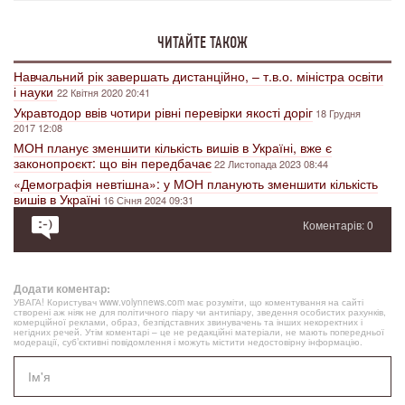
ЧИТАЙТЕ ТАКОЖ
Навчальний рік завершать дистанційно, – т.в.о. міністра освіти
і науки
22 Квітня 2020 20:41
Укравтодор ввів чотири рівні перевірки якості доріг
18 Грудня
2017 12:08
МОН планує зменшити кількість вишів в Україні, вже є
законопроєкт: що він передбачає
22 Листопада 2023 08:44
«Демографія невтішна»: у МОН планують зменшити кількість
вишів в Україні
16 Січня 2024 09:31
Коментарів: 0
Додати коментар:
УВАГА! Користувач www.volynnews.com має розуміти, що коментування на сайті
створені аж ніяк не для політичного піару чи антипіару, зведення особистих рахунків,
комерційної реклами, образ, безпідставних звинувачень та інших некоректних і
негідних речей. Утім коментарі – це не редакційні матеріали, не мають попередньої
модерації, суб’єктивні повідомлення і можуть містити недостовірну інформацію.