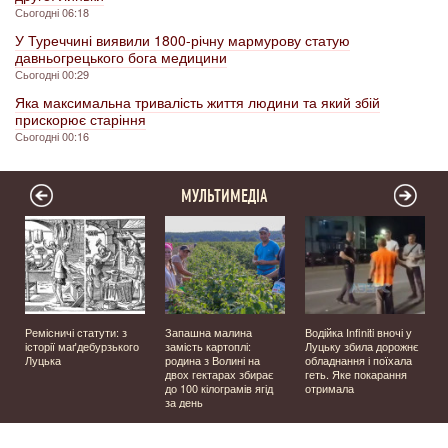
Сьогодні 06:18
У Туреччині виявили 1800-річну мармурову статую
давньогрецького бога медицини
Сьогодні 00:29
Яка максимальна тривалість життя людини та який збій
прискорює старіння
Сьогодні 00:16
МУЛЬТИМЕДІА
Ремісничі статути: з
Запашна малина
Водійка Infiniti вночі у
історії маґдебурзького
замість картоплі:
Луцьку збила дорожнє
Луцька
родина з Волині на
обладнання і поїхала
двох гектарах збирає
геть. Яке покарання
до 100 кілограмів ягід
отримала
за день