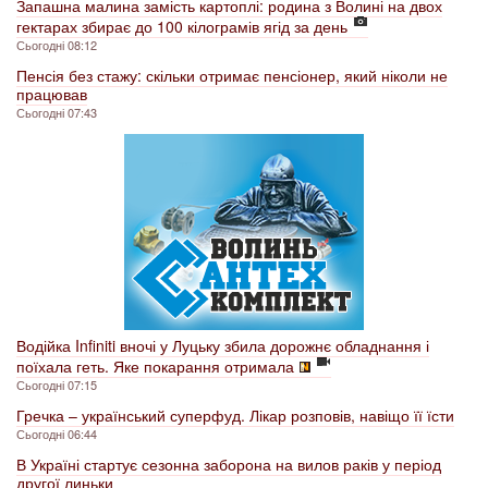
Запашна малина замість картоплі: родина з Волині на двох
гектарах збирає до 100 кілограмів ягід за день
Сьогодні 08:12
Пенсія без стажу: скільки отримає пенсіонер, який ніколи не
працював
Сьогодні 07:43
Водійка Infiniti вночі у Луцьку збила дорожнє обладнання і
поїхала геть. Яке покарання отримала
Сьогодні 07:15
Гречка – український суперфуд. Лікар розповів, навіщо її їсти
Сьогодні 06:44
В Україні стартує сезонна заборона на вилов раків у період
другої линьки