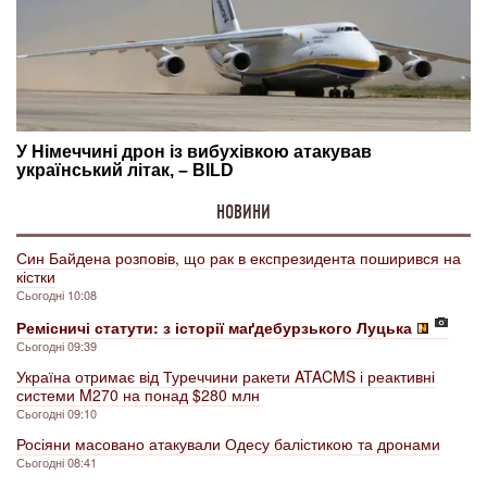
НОВИНИ
Син Байдена розповів, що рак в експрезидента поширився на
кістки
Сьогодні 10:08
Ремісничі статути: з історії маґдебурзького Луцька
Сьогодні 09:39
Україна отримає від Туреччини ракети ATACMS і реактивні
системи M270 на понад $280 млн
Сьогодні 09:10
Росіяни масовано атакували Одесу балістикою та дронами
Сьогодні 08:41