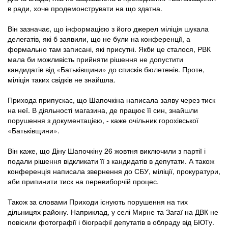
в ради, хоче продемонструвати на що здатна.
Він зазначає, що інформацією з його джерел міліція шукала
делегатів, які б заявили, що не були на конференції, а
формально там записані, які присутні. Якби це сталося, РВК
мала би можливість прийняти рішення не допустити
кандидатів від «Батьківщини» до списків бюлетенів. Проте,
міліція таких свідків не знайшла.
Прихода припускає, що Шапочкіна написала заяву через тиск
на неї. В діяльності магазина, де працює її син, знайшли
порушення з документацією, - каже очільник горохівської
«Батьківщини».
Він каже, що Діну Шапочкіну 26 жовтня виключили з партії і
подали рішення відкликати її з кандидатів в депутати. А також
конференція написала звернення до СБУ, міліції, прокуратури,
аби припинити тиск на перевиборчій процес.
Також за словами Приходи існують порушення на тих
дільницях району. Наприклад, у селі Мирне та Загаї на ДВК не
повісили фотографії і біографії депутатів в облраду від БЮТу.