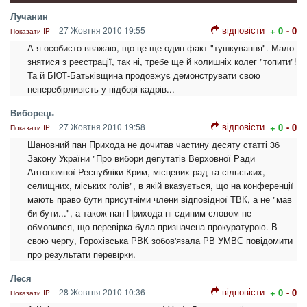
Лучанин
відповісти
27 Жовтня 2010 19:55
+ 0
- 0
Показати IP
А я особисто вважаю, що це ще один факт "тушкування". Мало
знятися з реєстрації, так ні, требе ще й колишніх колег "топити"!
Та й БЮТ-Батьківщина продовжує демонструвати свою
неперебірливість у підборі кадрів...
Виборець
відповісти
27 Жовтня 2010 19:58
+ 0
- 0
Показати IP
Шановний пан Прихода не дочитав частину десяту статті 36
Закону України "Про вибори депутатів Верховної Ради
Автономної Республіки Крим, місцевих рад та сільських,
селищних, міських голів", в якій вказується, що на конференції
мають право бути присутніми члени відповідної ТВК, а не "мав
би бути...", а також пан Прихода ні єдиним словом не
обмовився, що перевірка була призначена прокуратурою. В
свою чергу, Горохівська РВК зобов'язала РВ УМВС повідомити
про результати перевірки.
Леся
відповісти
28 Жовтня 2010 10:36
+ 0
- 0
Показати IP