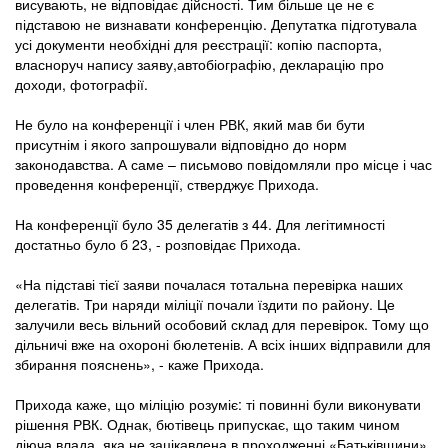
висувають, не відповідає дійсності. Тим більше це не є
підставою не визнавати конференцію. Депутатка підготувала
усі документи необхідні для реєстрації: копію паспорта,
власноруч напису заяву,автобіографію, декларацію про
доходи, фотографії.
Не було на конференції і член РВК, який мав би бути
присутнім і якого запрошували відповідно до норм
законодавства. А саме – письмово повідомляли про місце і час
проведення конференції, стверджує Прихода.
На конференції було 35 делегатів з 44. Для легітимності
достатньо було б 23, - розповідає Прихода.
«На підставі тієї заяви почалася тотальна перевірка наших
делегатів. Три наряди міліції почали їздити по району. Це
залучили весь вільний особовий склад для перевірок. Тому що
дільничі вже на охороні бюлетенів. А всіх інших відправили для
збирання пояснень», - каже Прихода.
Прихода каже, що міліцію розуміє: ті повинні були виконувати
рішення РВК. Однак, бютівець припускає, що таким чином
діюча влада, яка не зацікавлена в проходженні «Батьківщини»