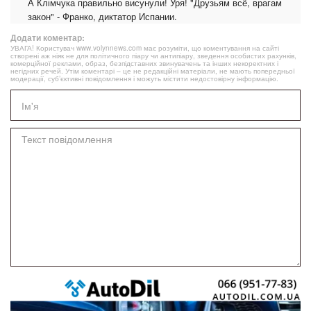
А Клімчука правильно висунули! Уря! "Друзьям всё, врагам
закон" - Франко, диктатор Испании.
Додати коментар:
УВАГА! Користувач www.volynnews.com має розуміти, що коментування на сайті
створені аж ніяк не для політичного піару чи антипіару, зведення особистих рахунків,
комерційної реклами, образ, безпідставних звинувачень та інших некоректних і
негідних речей. Утім коментарі – це не редакційні матеріали, не мають попередньої
модерації, суб’єктивні повідомлення і можуть містити недостовірну інформацію.