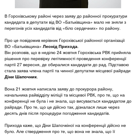
В Горохівському районі через заяву до районної прокуратури
кандидата в депутати від ВО «Батьківщина» мало не зняли з
перегонів усіх кандидатів від «біло сердечних» по району.
Про це повідомив керівник Горохівської районної організації
ВО «Батьківщина»
Леонід Прихода
.
Він розповів, що в неділю 24 жовтня Горохівська РВК прийняла
рішення про перевірку легітимності проведення конференції
партії 27 вересня, де обиралися кандидати до рад. Підставою
стала заява члена партії та чинної депутатки місцевої райради
Діни Шапочник
.
Вона 21 жовтня написала заяву до прокурора району,
начальника райвідділу міліції та місцевої РВК, про те, що на
конференції не була і не знала, що висувається кандидатом до
райради. Про те, що це дійсно так, дізналася лише через
десять днів після процедури погодження кандидатів.
Прихода каже, що Діни Шапочкіної на конференції дійсно не
було. Але ствердження про те, що вона не знала, що її