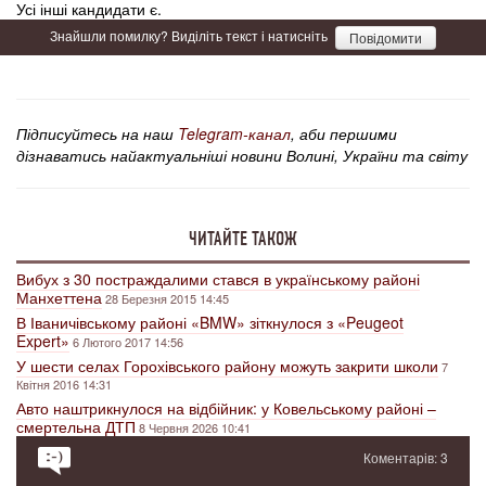
Усі інші кандидати є.
Знайшли помилку? Виділіть текст і натисніть
Повідомити
Підписуйтесь на наш
Telegram-канал
, аби першими
дізнаватись найактуальніші новини Волині, України та світу
ЧИТАЙТЕ ТАКОЖ
Вибух з 30 постраждалими стався в українському районі
Манхеттена
28 Березня 2015 14:45
В Іваничівському районі «BMW» зіткнулося з «Peugeot
Expert»
6 Лютого 2017 14:56
У шести селах Горохівського району можуть закрити школи
7
Квітня 2016 14:31
Авто наштрикнулося на відбійник: у Ковельському районі –
смертельна ДТП
8 Червня 2026 10:41
Коментарів: 3