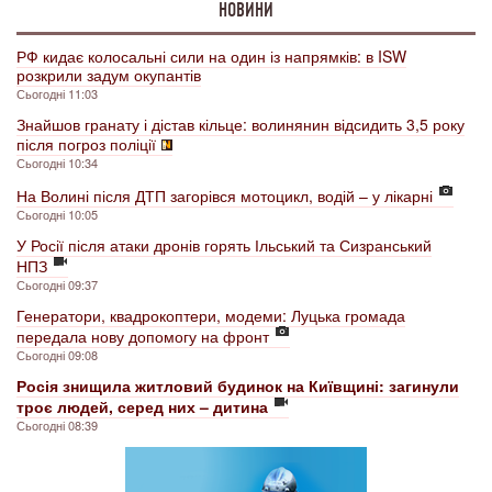
НОВИНИ
РФ кидає колосальні сили на один із напрямків: в ISW
розкрили задум окупантів
Сьогодні 11:03
Знайшов гранату і дістав кільце: волинянин відсидить 3,5 року
після погроз поліції
Сьогодні 10:34
На Волині після ДТП загорівся мотоцикл, водій – у лікарні
Сьогодні 10:05
У Росії після атаки дронів горять Ільський та Сизранський
НПЗ
Сьогодні 09:37
Генератори, квадрокоптери, модеми: Луцька громада
передала нову допомогу на фронт
Сьогодні 09:08
Росія знищила житловий будинок на Київщині: загинули
троє людей, серед них – дитина
Сьогодні 08:39