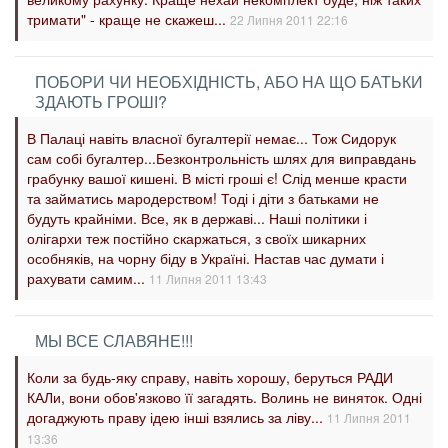
тримати" - краще не скажеш...
22 Липня 2011 22:16
ПОБОРИ ЧИ НЕОБХІДНІСТЬ, АБО НА ЩО БАТЬКИ
ЗДАЮТЬ ГРОШІ?
В Палаці навіть власної бугалтерії немає... Тож Сидорук
сам собі бугалтер...Безконтрольність шлях для виправдань
грабунку вашої кишені. В місті гроші є! Слід менше красти
та займатись мародерством! Тоді і діти з батьками не
будуть крайніми. Все, як в державі... Наші політики і
олігархи теж постійно скаржаться, з своїх шикарних
особняків, на чорну біду в Україні. Настав час думати і
рахувати самим...
11 Липня 2011 13:43
МЫ ВСЕ СЛАВЯНЕ!!!
Коли за будь-яку справу, навіть хорошу, беруться РАДИ
КАЛи, вони обов'язково її загадять. Волинь не виняток. Одні
догаджують праву ідею інші взялись за ліву...
11 Липня 2011
13:36