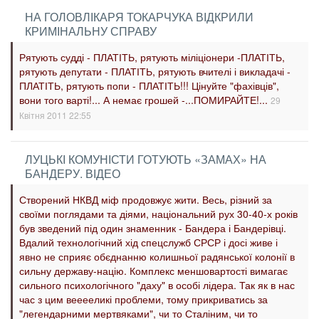
НА ГОЛОВЛІКАРЯ ТОКАРЧУКА ВІДКРИЛИ
КРИМІНАЛЬНУ СПРАВУ
Рятують судді - ПЛАТІТЬ, рятують міліціонери -ПЛАТІТЬ,
рятують депутати - ПЛАТІТЬ, рятують вчителі і викладачі -
ПЛАТІТЬ, рятують попи - ПЛАТІТЬ!!! Цінуйте "фахівців",
вони того варті!... А немає грошей -...ПОМИРАЙТЕ!...
29
Квітня 2011 22:55
ЛУЦЬКІ КОМУНІСТИ ГОТУЮТЬ «ЗАМАХ» НА
БАНДЕРУ. ВІДЕО
Створений НКВД міф продовжує жити. Весь, різний за
своїми поглядами та діями, національний рух 30-40-х років
був зведений під один знаменник - Бандера і Бандерівці.
Вдалий технологічний хід спецслужб СРСР і досі живе і
явно не сприяє обєднанню колишньої радянської колонії в
сильну державу-націю. Комплекс меншовартості вимагає
сильного психологічного "даху" в особі лідера. Так як в нас
час з цим вееееликі проблеми, тому прикриватись за
"легендарними мертвяками", чи то Сталіним, чи то