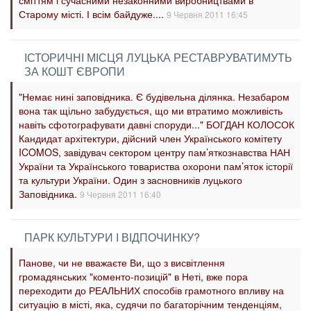
сміттям і сучасними незаконними виробництвами в
Старому місті. І всім байдуже....
9 Червня 2011 16:45
ІСТОРИЧНІ МІСЦЯ ЛУЦЬКА РЕСТАВРУВАТИМУТЬ
ЗА КОШТ ЄВРОПИ
"Немає нині заповідника. Є будівельна ділянка. Незабаром
вона так щільно забудується, що ми втратимо можливість
навіть сфотографувати давні споруди..." БОГДАН КОЛОСОК
Кандидат архітектури, дійсний член Українського комітету
ICOMOS, завідувач сектором центру пам’яткознавства НАН
України та Українського товариства охорони пам’яток історії
та культури України. Один з засновників луцького
Заповідника.
9 Червня 2011 16:40
ПАРК КУЛЬТУРИ І ВІДПОЧИНКУ?
Панове, чи не вважаєте Ви, що з висвітлення
громадянських "коменто-позицій" в Неті, вже пора
переходити до РЕАЛЬНИХ способів грамотного впливу на
ситуацію в місті, яка, судячи по багаторічним тенденціям,