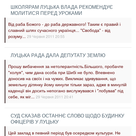
ШКОЛЯРАМ ЛУЦЬКА ВЛАДА РЕКОМЕНДУЄ
МОЛИТИСЯ ПЕРЕД УРОКАМИ
Від раба Божого - до раба державного! Таким є правий і
славний шлях сучасного українця... "Свобода" - від
розуму...
29 Червня 2011 20:55
ЛУЦЬКА РАДА ДАЛА ДЕПУТАТУ ЗЕМЛЮ
Прошу вибачення за нетолерантність.Більшого, пробачте
"холуя", чим дана особа при Шибі не було. Впевнено
доносив на своїх і на чужих. Викликає здивування, що
земельну ділянку йому кинули тільки зараз, адже в минулій
каденції він досить непогано вислужувався і "лобував" під
себе, як міг...
29 Червня 2011 20:41
СУД СКАЗАВ ОСТАННЄ СЛОВО ЩОДО БУДИНКУ
ОФІЦЕРІВ У ЛУЦЬКУ
Цей заклад в певний період був осередком культури. Не