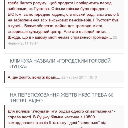
треба багато розуму, щоб продати і попіаритись перед
виборами, як Пустовіт. Стільки скільки було вкрадено
БЮТом, за попередню каденцію в міській раді, вистачило б
на забезпечення всіх військових пенсіонерів. І Пустовіт був
в курсі... Важче зберегти майно для громади міста,
створивши культурний центр. Але хто в людей питає...
Шкода, що в нашому місті немає справжньої громади...
22
Червня 2011 19:47
КЛІМЧУКА НАЗВАЛИ «ГОРОДСКИМ ГОЛОВОЙ
ЛУЦКА»
А, де-факто, вони ж праві....
22 Червня 2011 19:40
НА ПЕРЕПОХОВАННЯ ЖЕРТВ НКВС ТРЕБА 60
ТИСЯЧ. ВІДЕО
Для поляків "з'ясувати ім'я бодай одного співвітчизника" -
справа честі. В Луцьку більша частина з 10500
замордованих в'язнів Штатлагу і досі "валяється" під