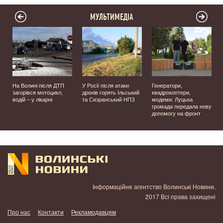
МУЛЬТИМЕДІА
На Волині після ДТП
У Росії після атаки
Генератори,
загорівся мотоцикл,
дронів горять Ільський
квадрокоптери,
водій – у лікарні
та Сизранський НПЗ
модеми: Луцька
громада передала нову
у
допомогу на фронт
Інформаційне агентство Волинські Новини.
2017 Всі права захищені
Про нас
Контакти
Рекламодавцям