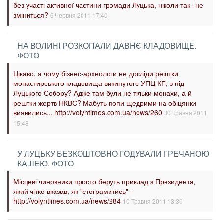
без участі активної частини громади Луцька, ніколи так і не
зміниться?
6 Червня 2011 17:40
НА ВОЛИНІ РОЗКОПАЛИ ДАВНЄ КЛАДОВИЩЕ.
ФОТО
Цікаво, а чому бізнес-археологи не досліди рештки
монастирського кладовища викинутого УПЦ КП, з під
Луцького Собору? Адже там були не тільки монахи, а й
рештки жертв НКВС? Мабуть попи щедрими на обіцянки
виявились... http://volyntimes.com.ua/news/260
30 Травня 2011
15:48
У ЛУЦЬКУ БЕЗКОШТОВНО ГОДУВАЛИ ГРЕЧАНОЮ
КАШЕЮ. ФОТО
Місцеві чиновники просто беруть приклад з Президента,
який чітко вказав, як "стограмитись" -
http://volyntimes.com.ua/news/284
10 Травня 2011 13:30