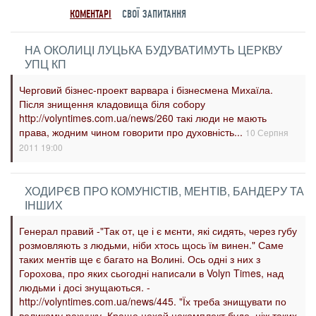
КОМЕНТАРІ
СВОЇ ЗАПИТАННЯ
НА ОКОЛИЦІ ЛУЦЬКА БУДУВАТИМУТЬ ЦЕРКВУ
УПЦ КП
Черговий бізнес-проект варвара і бізнесмена Михаїла.
Після знищення кладовища біля собору
http://volyntimes.com.ua/news/260 такі люди не мають
права, жодним чином говорити про духовність...
10 Серпня
2011 19:00
ХОДИРЄВ ПРО КОМУНІСТІВ, МЕНТІВ, БАНДЕРУ ТА
ІНШИХ
Генерал правий -"Так от, це і є мєнти, які сидять, через губу
розмовляють з людьми, ніби хтось щось їм винен." Саме
таких ментів ще є багато на Волині. Ось одні з них з
Горохова, про яких сьогодні написали в Volyn Times, над
людьми і досі знущаються. -
http://volyntimes.com.ua/news/445. "Їх треба знищувати по
великому рахунку. Краще нехай некомплект буде, ніж таких