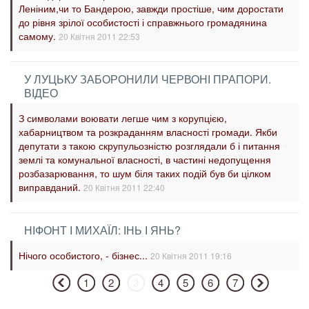
Леніним,чи то Бандерою, завжди простіше, чим доростати
до рівня зрілої особистості і справжнього громадянина
самому.
20 Квітня 2011 22:53
У ЛУЦЬКУ ЗАБОРОНИЛИ ЧЕРВОНІ ПРАПОРИ.
ВІДЕО
З символами воювати легше чим з корупцією,
хабарництвом та розкраданням власності громади. Якби
депутати з такою скрупульозністю розглядали б і питання
землі та комунальної власності, в частині недопущення
розбазарювання, то шум біля таких подій був би цілком
виправданий.
20 Квітня 2011 22:40
НІФОНТ І МИХАЇЛ: ІНЬ І ЯНЬ?
Нічого особистого, - бізнес...
20 Квітня 2011 19:16
1
2
3
4
5
6
7