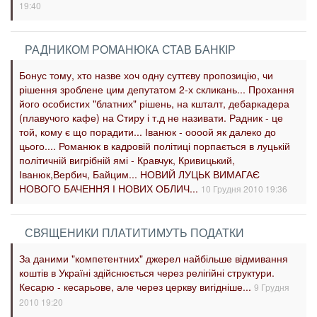
19:40
РАДНИКОМ РОМАНЮКА СТАВ БАНКІР
Бонус тому, хто назве хоч одну суттєву пропозицію, чи
рішення зроблене цим депутатом 2-х скликань... Прохання
його особистих "блатних" рішень, на кшталт, дебаркадера
(плавучого кафе) на Стиру і т.д не називати. Радник - це
той, кому є що порадити... Іванюк - оооой як далеко до
цього.... Романюк в кадровій політиці порпається в луцькій
політичній вигрібній ямі - Кравчук, Кривицький,
Іванюк,Вербич, Байцим... НОВИЙ ЛУЦЬК ВИМАГАЄ
НОВОГО БАЧЕННЯ І НОВИХ ОБЛИЧ...
10 Грудня 2010 19:36
СВЯЩЕНИКИ ПЛАТИТИМУТЬ ПОДАТКИ
За даними "компетентних" джерел найбільше відмивання
коштів в Україні здійснюється через релігійні структури.
Кесарю - кесарьове, але через церкву вигідніше...
9 Грудня
2010 19:20