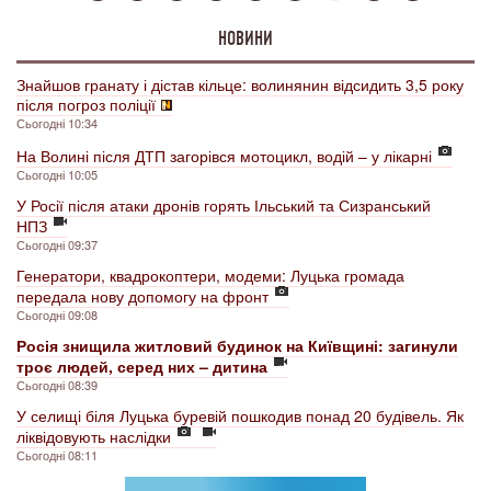
НОВИНИ
Знайшов гранату і дістав кільце: волинянин відсидить 3,5 року
після погроз поліції
Сьогодні 10:34
На Волині після ДТП загорівся мотоцикл, водій – у лікарні
Сьогодні 10:05
У Росії після атаки дронів горять Ільський та Сизранський
НПЗ
Сьогодні 09:37
Генератори, квадрокоптери, модеми: Луцька громада
передала нову допомогу на фронт
Сьогодні 09:08
Росія знищила житловий будинок на Київщині: загинули
троє людей, серед них – дитина
Сьогодні 08:39
У селищі біля Луцька буревій пошкодив понад 20 будівель. Як
ліквідовують наслідки
Сьогодні 08:11