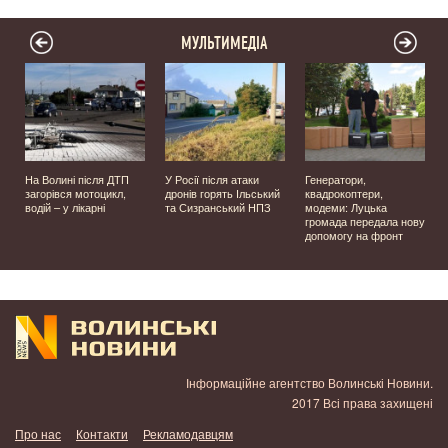
МУЛЬТИМЕДІА
На Волині після ДТП
У Росії після атаки
Генератори,
загорівся мотоцикл,
дронів горять Ільський
квадрокоптери,
водій – у лікарні
та Сизранський НПЗ
модеми: Луцька
громада передала нову
у
допомогу на фронт
Інформаційне агентство Волинські Новини.
2017 Всі права захищені
Про нас
Контакти
Рекламодавцям