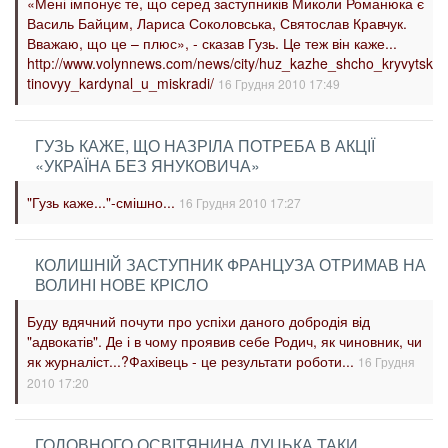
«Мені імпонує те, що серед заступників Миколи Романюка є
Василь Байцим, Лариса Соколовська, Святослав Кравчук.
Вважаю, що це – плюс», - сказав Гузь. Це теж він каже...
http://www.volynnews.com/news/city/huz_kazhe_shcho_kryvytskyy
tinovyy_kardynal_u_miskradi/
16 Грудня 2010 17:49
ГУЗЬ КАЖЕ, ЩО НАЗРІЛА ПОТРЕБА В АКЦІЇ
«УКРАЇНА БЕЗ ЯНУКОВИЧА»
"Гузь каже..."-смішно...
16 Грудня 2010 17:27
КОЛИШНІЙ ЗАСТУПНИК ФРАНЦУЗА ОТРИМАВ НА
ВОЛИНІ НОВЕ КРІСЛО
Буду вдячний почути про успіхи даного добродія від
"адвокатів". Де і в чому проявив себе Родич, як чиновник, чи
як журналіст...?Фахівець - це результати роботи...
16 Грудня
2010 17:20
ГОЛОВНОГО ОСВІТЯНИНА ЛУЦЬКА ТАКИ