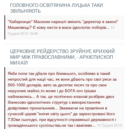
ГОЛОВНОГО ОСВІТЯНИНА ЛУЦЬКА ТАКИ
ЗВІЛЬНЯЮТЬ
"Хабарницю" Масиник нарешті змінить "директор в законі"
Мишковець? Є кому нести в маси ідеологію поборів...
10
Грудня 2010 19:49
ЦЕРКОВНЕ РЕЙДЕРСТВО ЗРУЙНУЄ КРИХКИЙ
МИР МІЖ ПРАВОСЛАВНИМИ, - АРХІЄПИСКОП
МИХАЇЛ
Якби попи так дбали про ближнього, особливо в такий
непростий для нації час, як вони дбають про свої ряси за
500-1000 доларів, авто за десятки тисяч та про своє
нерухоме майно,то може і до БОГА хоч трішки
наблизились... А так, це політично-кланові розбірки двох
бізнесово-ідеологічних структур з використанням
довірливих прихильників... Зважаючи на правління в
сучасній церкві "князя світу цього" де зареєстровані його
ТЗОви сьогодні, при відсутності справжньої державності і
громадянського суспільства,не так і важливо...
10 Грудня 2010