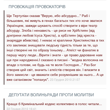
ПРОВОКАЦІЯ ПРОВОКАТОРІВ
Ще Тертуліан сказав "Верую, ибо абсурдно..." Раб і
більшовик, які живуть в генах багатьох тих хто хоче зватися
Українцем, завжди шукають спосіб створити з віри театр
абсурду. Злоба і ненависть - це риси не ХрИстиян (від
доктрини любові Ісуса Христа), а хрЕстиян (від хреста -
знаряддя вбивства). І немає ні краплини Християнства в тих
хто закликає знищувати людську гідність тільки за те, що
інші створені не по образу їхньому... Атеїст чи фанатик в
першу чергу люди...Вірити і знати - це право дароване нам
ще при народженні.І сказано в писані - "жодна волосина не
впаде з голови, не будь на те воля Господня..." Раз Бог
створив цей світ, значить і атеїстів створив він. І влазити в
його замисли - це вважати себе розумнішим за нього... А це
вже сатанізмом "попахує".
23 Грудня 2010 21:07
ДЕПУТАТИ ВОЛИНЬРАДИ ПРОТИ МОЛИТВИ
Краще б Кримінальний кодекс колективно в голос читали...
22 Грудня 2010 16:41