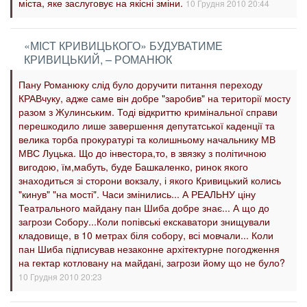
міста, яке заслуговує на якісні зміни.
10 Грудня 2010 20:44
«МІСТ КРИВИЦЬКОГО» БУДУВАТИМЕ
КРИВИЦЬКИЙ, – РОМАНЮК
Пану Романюку слід було доручити питання переходу
КРАВчуку, адже саме він добре "заробив" на території мосту
разом з Жулинським. Тоді відкриттю кримінальної справи
перешкодило лише завершення депутатської каденції та
велика торба прокуратурі та колишньому начальнику МВ
МВС Луцька. Що до інвестора,то, в звязку з політичною
вигодою, їм,мабуть, буде Башкаленко, ринок якого
знаходиться зі сторони вокзалу, і якого Кривицький колись
"кинув" "на мості". Часи змінились... А РЕАЛЬНУ ціну
Театрального майдану пан Шиба добре знає... А що до
загрози Собору...Коли попівські екскаватори знищували
кладовище, в 10 метрах біля собору, всі мовчали... Коли
пан Шиба підписував незаконне архітектурне погодження
на гектар котловану на майдані, загрози йому що не було?
10 Грудня 2010 20:23