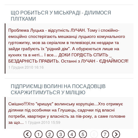
ЩО РОБИТЬСЯ У МІСЬКРАДІ - ДІЛИМОСЯ
ПЛІТКАМИ
Проблема Луцька - відсутність ЛУЧАН. Тому і спокійно-
емоційно спостерігають мешканці луцького комунального
гуртожитку, мов за серіалом в телевізорі,як нездари та
зайди грабують їх "рідний дім". А обурюються лише на
кухнях та в неті... І все... ДОКИ ГОРДІСТЬ СПИТЬ _
БЕЗДАРНІСТЬ ПРАВИТЬ. Останні з ЛУЧАН - ЄДНАЙМОСЯ!
1 Грудня 2010 16:16
ПІДПРИЄМЦІ ВОЛИНІ НА ПОСАДОВЦІВ
СКАРЖИТИМУТЬСЯ У МІЛІЦІЮ
Смішно!!!Хто "кришує" волинську корупцію...Хто отримує
ділянки під особняки на Глушець, садочки під власні
потреби, квартири у власність за пів-року, а саме головне
за що...
1 Грудня 2010 15:59
1
2
3
4
5
6
7