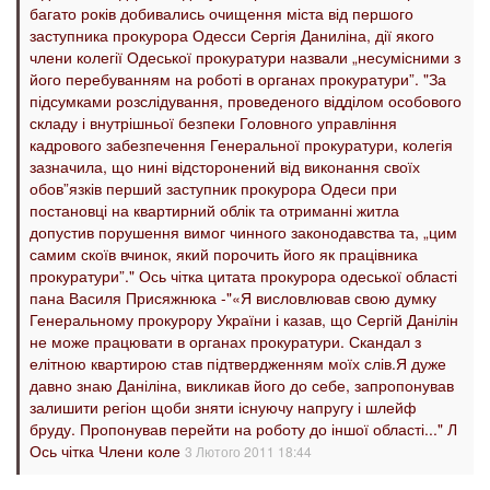
багато років добивались очищення міста від першого
заступника прокурора Одесси Сергія Даниліна, дії якого
члени колегії Одеської прокуратури назвали „несумісними з
його перебуванням на роботі в органах прокуратури”. "За
підсумками розслідування, проведеного відділом особового
складу і внутрішньої безпеки Головного управління
кадрового забезпечення Генеральної прокуратури, колегія
зазначила, що нині відсторонений від виконання своїх
обов”язків перший заступник прокурора Одеси при
постановці на квартирний облік та отриманні житла
допустив порушення вимог чинного законодавства та, „цим
самим скоїв вчинок, який порочить його як працівника
прокуратури”." Ось чітка цитата прокурора одеської області
пана Василя Присяжнюка -"«Я висловлював свою думку
Генеральному прокурору України і казав, що Сергій Данілін
не може працювати в органах прокуратури. Скандал з
елітною квартирою став підтвердженням моїх слів.Я дуже
давно знаю Даніліна, викликав його до себе, запропонував
залишити регіон щоби зняти існуючу напругу і шлейф
бруду. Пропонував перейти на роботу до іншої області..." Л
Ось чітка Члени коле
3 Лютого 2011 18:44