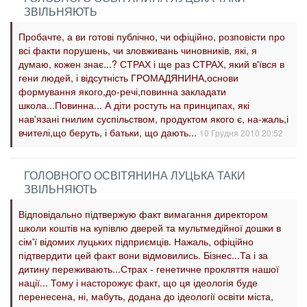
ЗВІЛЬНЯЮТЬ
Пробачте, а ви готові публічно, чи офіційно, розповісти про
всі факти порушень, чи зловживань чиновників, які, я
думаю, кожен знає...? СТРАХ і ще раз СТРАХ, який в'ївся в
гени людей, і відсутність ГРОМАДЯНИНА,основи
формування якого,до-речі,повинна закладати
школа...Повинна... А діти ростуть на принципах, які
нав'язані гнилим суспільством, продуктом якого є, на-жаль,і
вчителі,що беруть, і батьки, що дають...
10 Грудня 2010 20:52
ГОЛОВНОГО ОСВІТЯНИНА ЛУЦЬКА ТАКИ
ЗВІЛЬНЯЮТЬ
Відповідально підтвержую факт вимагання директором
школи коштів на купівлю дверей та мультмедійної дошки в
сім'ї відомих луцьких підприємців. Нажаль, офіційно
підтвердити цей факт вони відмовились. Бізнес...Та і за
дитину переживають...Страх - генетичне прокляття нашої
нації... Тому і насторожує факт, що ця ідеологія буде
перенесена, ні, мабуть, додана до ідеології освіти міста,