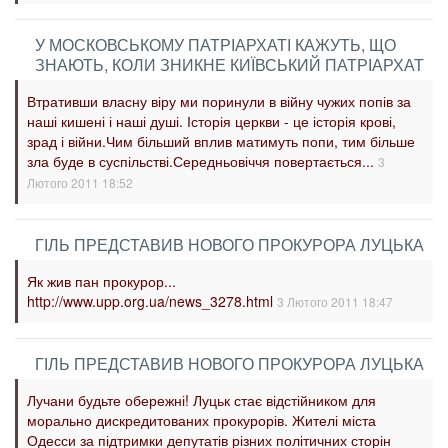
У МОСКОВСЬКОМУ ПАТРІАРХАТІ КАЖУТЬ, ЩО
ЗНАЮТЬ, КОЛИ ЗНИКНЕ КИЇВСЬКИЙ ПАТРІАРХАТ
Втративши власну віру ми поринули в війну чужих попів за
наші кишені і наші душі. Історія церкви - це історія крові,
зрад і війни.Чим більший вплив матимуть попи, тим більше
зла буде в суспільстві.Середньовіччя повертається...
3
Лютого 2011 18:52
ГІЛЬ ПРЕДСТАВИВ НОВОГО ПРОКУРОРА ЛУЦЬКА
Як жив пан прокурор...
http://www.upp.org.ua/news_3278.html
3 Лютого 2011 18:47
ГІЛЬ ПРЕДСТАВИВ НОВОГО ПРОКУРОРА ЛУЦЬКА
Лучани будьте обережні! Луцьк стає відстійником для
морально дискредитованих прокурорів. Жителі міста
Одесси за підтримки депутатів різних політичних сторін