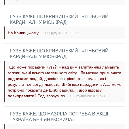
ГУЗЬ КАЖЕ ЩО КРИВИЦЬКИЙ - «ТІНЬОВИЙ
КАРДИНАЛ» У МІСЬКРАДІ
На Кривицькому....
17 Грудня 2010 00:06
ГУЗЬ КАЖЕ ЩО КРИВИЦЬКИЙ - «ТІНЬОВИЙ
КАРДИНАЛ» У МІСЬКРАДІ
"Що може порадити Гузь?" - над цим запитанням ламають
голови вчені всього маленького світу...Як можна призначати
радниками людей, досвід яких рівняється нулю, як і
результат їхньої діяльності...Шибі вже нарадили... А..., може
потрібно показати де Шибі радили..., щоб відразу
повиправляти? Тоді зрозуміло...
16 Грудня 2010 17:58
ГУЗЬ КАЖЕ, ЩО НАЗРІЛА ПОТРЕБА В АКЦІЇ
«УКРАЇНА БЕЗ ЯНУКОВИЧА»