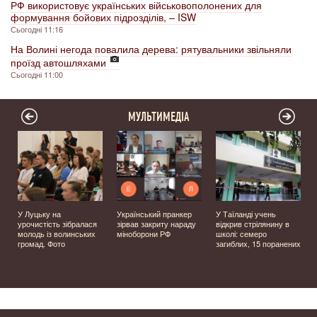
РФ використовує українських військовополонених для
формування бойових підрозділів, – ISW
Сьогодні 11:16
На Волині негода повалила дерева: рятувальники звільняли
проїзд автошляхами
Сьогодні 11:00
МУЛЬТИМЕДІА
У Луцьку на
Український пранкер
У Таїланді учень
урочистість зібралася
зірвав закриту нараду
відкрив стрілянину в
молодь із волинських
міноборони РФ
школі: семеро
громад. Фото
загиблих, 15 поранених