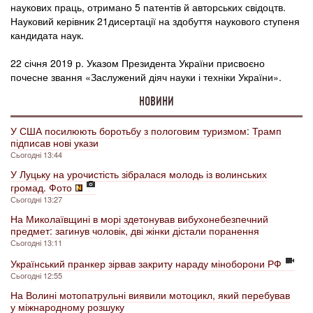
наукових праць, отримано 5 патентів й авторських свідоцтв.
Науковий керівник 21дисертації на здобуття наукового ступеня
кандидата наук.
22 січня 2019 р. Указом Президента України присвоєно
почесне звання «Заслужений діяч науки і техніки України».
НОВИНИ
У США посилюють боротьбу з пологовим туризмом: Трамп
підписав нові укази
Сьогодні 13:44
У Луцьку на урочистість зібралася молодь із волинських
громад. Фото
Сьогодні 13:27
На Миколаївщині в морі здетонував вибухонебезпечний
предмет: загинув чоловік, дві жінки дістали поранення
Сьогодні 13:11
Український пранкер зірвав закриту нараду міноборони РФ
Сьогодні 12:55
На Волині мотопатрульні виявили мотоцикл, який перебував
у міжнародному розшуку