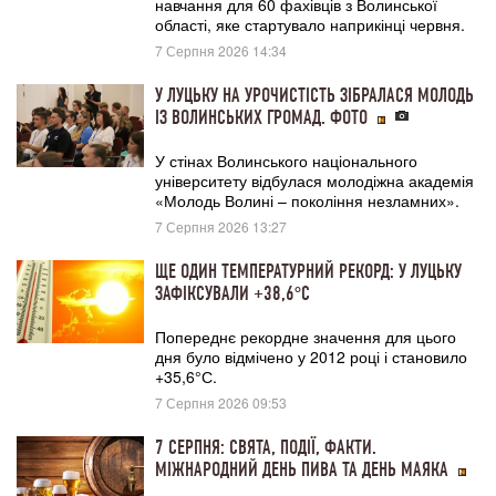
навчання для 60 фахівців з Волинської
області, яке стартувало наприкінці червня.
7 Серпня 2026 14:34
У ЛУЦЬКУ НА УРОЧИСТІСТЬ ЗІБРАЛАСЯ МОЛОДЬ
ІЗ ВОЛИНСЬКИХ ГРОМАД. ФОТО
У стінах Волинського національного
університету відбулася молодіжна академія
«Молодь Волині – покоління незламних».
7 Серпня 2026 13:27
ЩЕ ОДИН ТЕМПЕРАТУРНИЙ РЕКОРД: У ЛУЦЬКУ
ЗАФІКСУВАЛИ +38,6° С
Попереднє рекордне значення для цього
дня було відмічено у 2012 році і становило
+35,6°С.
7 Серпня 2026 09:53
7 СЕРПНЯ: СВЯТА, ПОДІЇ, ФАКТИ.
МІЖНАРОДНИЙ ДЕНЬ ПИВА ТА ДЕНЬ МАЯКА