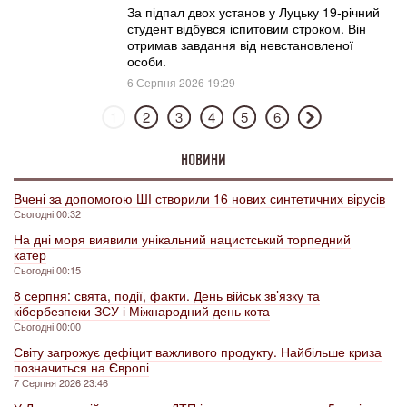
За підпал двох установ у Луцьку 19-річний
студент відбувся іспитовим строком. Він
отримав завдання від невстановленої
особи.
6 Серпня 2026 19:29
1
2
3
4
5
6
НОВИНИ
Вчені за допомогою ШІ створили 16 нових синтетичних вірусів
Сьогодні 00:32
На дні моря виявили унікальний нацистський торпедний
катер
Сьогодні 00:15
8 серпня: свята, події, факти. День військ зв’язку та
кібербезпеки ЗСУ і Міжнародний день кота
Сьогодні 00:00
Світу загрожує дефіцит важливого продукту. Найбільше криза
позначиться на Європі
7 Серпня 2026 23:46