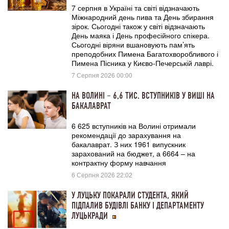
7 серпня в Україні та світі відзначають
Міжнародний день пива та День збирання
зірок. Сьогодні також у світі відзначають
День маяка і День професійного спікера.
Сьогодні віряни вшановують пам’ять
преподобних Пимена Багатохворобливого і
Пимена Пісника у Києво-Печерській лаврі.
7 Серпня 2026 00:00
НА ВОЛИНІ – 6,6 ТИС. ВСТУПНИКІВ У ВИШІ НА
БАКАЛАВРАТ
6 625 вступників на Волині отримали
рекомендації до зарахування на
бакалаврат. З них 1961 випускник
зарахований на бюджет, а 6664 – на
контрактну форму навчання
6 Серпня 2026 22:02
У ЛУЦЬКУ ПОКАРАЛИ СТУДЕНТА, ЯКИЙ
ПІДПАЛИВ БУДІВЛІ БАНКУ І ДЕПАРТАМЕНТУ
ЛУЦЬКРАДИ