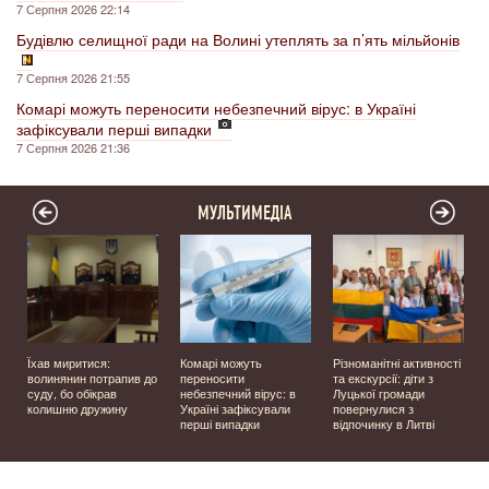
7 Серпня 2026 22:14
Будівлю селищної ради на Волині утеплять за п’ять мільйонів
7 Серпня 2026 21:55
Комарі можуть переносити небезпечний вірус: в Україні
зафіксували перші випадки
7 Серпня 2026 21:36
МУЛЬТИМЕДІА
Їхав миритися:
Комарі можуть
Різноманітні активності
волинянин потрапив до
переносити
та екскурсії: діти з
суду, бо обікрав
небезпечний вірус: в
Луцької громади
колишню дружину
Україні зафіксували
повернулися з
перші випадки
відпочинку в Литві
у