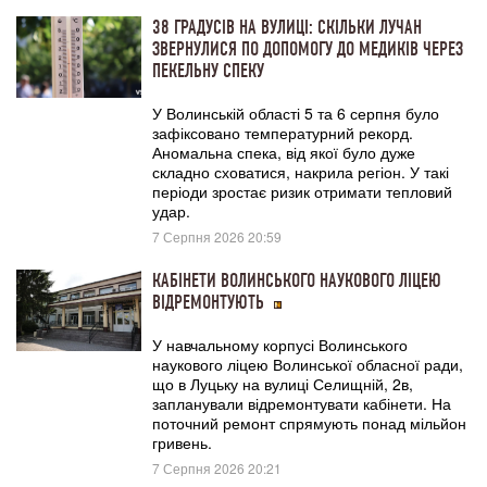
38 ГРАДУСІВ НА ВУЛИЦІ: СКІЛЬКИ ЛУЧАН
ЗВЕРНУЛИСЯ ПО ДОПОМОГУ ДО МЕДИКІВ ЧЕРЕЗ
ПЕКЕЛЬНУ СПЕКУ
У Волинській області 5 та 6 серпня було
зафіксовано температурний рекорд.
Аномальна спека, від якої було дуже
складно сховатися, накрила регіон. У такі
періоди зростає ризик отримати тепловий
удар.
7 Серпня 2026 20:59
КАБІНЕТИ ВОЛИНСЬКОГО НАУКОВОГО ЛІЦЕЮ
ВІДРЕМОНТУЮТЬ
У навчальному корпусі Волинського
наукового ліцею Волинської обласної ради,
що в Луцьку на вулиці Селищній, 2в,
запланували відремонтувати кабінети. На
поточний ремонт спрямують понад мільйон
гривень.
7 Серпня 2026 20:21