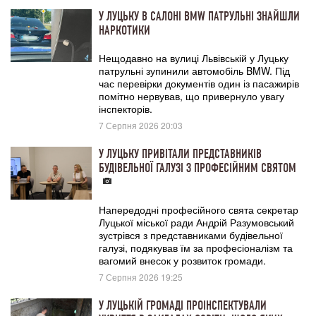
У ЛУЦЬКУ В САЛОНІ BMW ПАТРУЛЬНІ ЗНАЙШЛИ
НАРКОТИКИ
Нещодавно на вулиці Львівській у Луцьку
патрульні зупинили автомобіль BMW. Під
час перевірки документів один із пасажирів
помітно нервував, що привернуло увагу
інспекторів.
7 Серпня 2026 20:03
У ЛУЦЬКУ ПРИВІТАЛИ ПРЕДСТАВНИКІВ
БУДІВЕЛЬНОЇ ГАЛУЗІ З ПРОФЕСІЙНИМ СВЯТОМ
Напередодні професійного свята секретар
Луцької міської ради Андрій Разумовський
зустрівся з представниками будівельної
галузі, подякував їм за професіоналізм та
вагомий внесок у розвиток громади.
7 Серпня 2026 19:25
У ЛУЦЬКІЙ ГРОМАДІ ПРОІНСПЕКТУВАЛИ