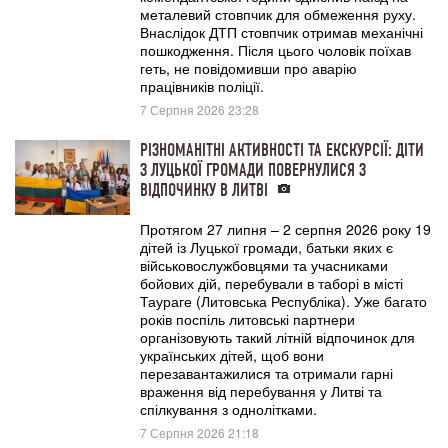
металевий стовпчик для обмеження руху.
Внаслідок ДТП стовпчик отримав механічні
пошкодження. Після цього чоловік поїхав
геть, не повідомивши про аварію
працівників поліції.
7 Серпня 2026 23:28
РІЗНОМАНІТНІ АКТИВНОСТІ ТА ЕКСКУРСІЇ: ДІТИ
З ЛУЦЬКОЇ ГРОМАДИ ПОВЕРНУЛИСЯ З
ВІДПОЧИНКУ В ЛИТВІ
Протягом 27 липня – 2 серпня 2026 року 19
дітей із Луцької громади, батьки яких є
військовослужбовцями та учасниками
бойових дій, перебували в таборі в місті
Таураге (Литовська Республіка). Уже багато
років поспіль литовські партнери
організовують такий літній відпочинок для
українських дітей, щоб вони
перезавантажилися та отримали гарні
враження від перебування у Литві та
спілкування з однолітками.
7 Серпня 2026 21:18