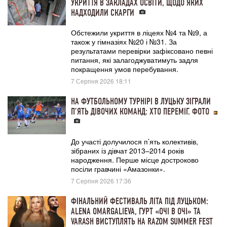
УКРИТТЯ В ЗАКЛАДАХ ОСВІТИ, ЩОДО ЯКИХ
НАДХОДИЛИ СКАРГИ
Обстежили укриття в ліцеях №4 та №9, а
також у гімназіях №20 і №31. За
результатами перевірки зафіксовано певні
питання, які залагоджуватимуть задля
покращення умов перебування.
7 Серпня 2026 18:11
НА ФУТБОЛЬНОМУ ТУРНІРІ В ЛУЦЬКУ ЗІГРАЛИ
П’ЯТЬ ДІВОЧИХ КОМАНД: ХТО ПЕРЕМІГ. ФОТО
До участі долучилося п’ять колективів,
зібраних із дівчат 2013–2014 років
народження. Перше місце достроково
посіли гравчині «Амазонки».
7 Серпня 2026 17:36
ФІНАЛЬНИЙ ФЕСТИВАЛЬ ЛІТА ПІД ЛУЦЬКОМ:
ALENA OMARGALIEVA, ГУРТ «ОЧІ В ОЧІ» ТА
VARASH ВИСТУПЛЯТЬ НА RAZOM SUMMER FEST