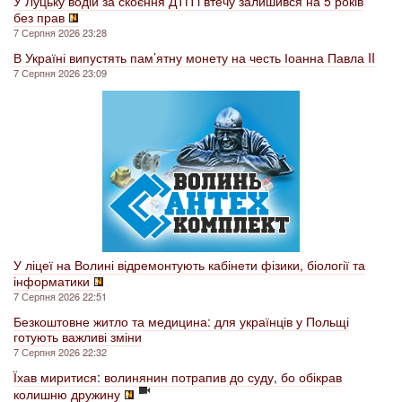
У Луцьку водій за скоєння ДТП і втечу залишився на 5 років
без прав
7 Серпня 2026 23:28
В Україні випустять пам’ятну монету на честь Іоанна Павла II
7 Серпня 2026 23:09
У ліцеї на Волині відремонтують кабінети фізики, біології та
інформатики
7 Серпня 2026 22:51
Безкоштовне житло та медицина: для українців у Польщі
готують важливі зміни
7 Серпня 2026 22:32
Їхав миритися: волинянин потрапив до суду, бо обікрав
колишню дружину