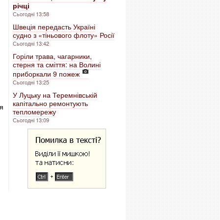
річці
Сьогодні 13:58
Швеція передасть Україні
судно з «тіньового флоту» Росії
Сьогодні 13:42
Горіли трава, чагарники,
стерня та сміття: на Волині
приборкали 9 пожеж
Сьогодні 13:25
У Луцьку на Теремнівській
капітально ремонтують
я
тепломережу
Сьогодні 13:09