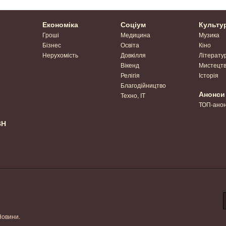
Економіка
Соціум
Культу
Гроші
Медицина
Музика
Бізнес
Освіта
Кіно
Нерухомість
Довкілля
Літерату
Вікенд
Мистецт
Релігія
Історія
Благодійництво
Анонси
Техно, IT
ТОП-ано
ВН
Новини.