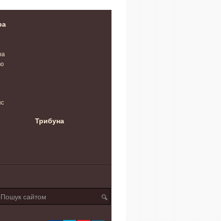
ра
ра
во
нс
Трибуна