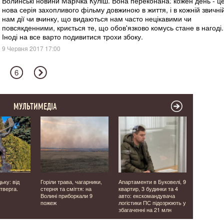
Волинські новини Марічка Куліш. Вона переконана: кожен день - ц
нова серія захопливого фільму довжиною в життя, і в кожній звичні
нам дії чи вчинку, що видаються нам часто нецікавими чи
повсякденними, криється те, що обов'язково комусь стане в нагоді.
Іноді на все варто подивитися трохи збоку.
9 Червня 2017 17:00
6
МУЛЬТИМЕДІА
ьку: від
Горіли трава, чагарники,
Апартаменти в Буковелі, 9
Фасадна пл
тверга.
стерня та сміття: на
квартир, 3 будинки та 4
клінкер чи
Волині приборкали 9
авто: екскомандувача
що обрати
пожеж
логістики ПС підозрюють у
облицюван
збагаченні на 21 млн