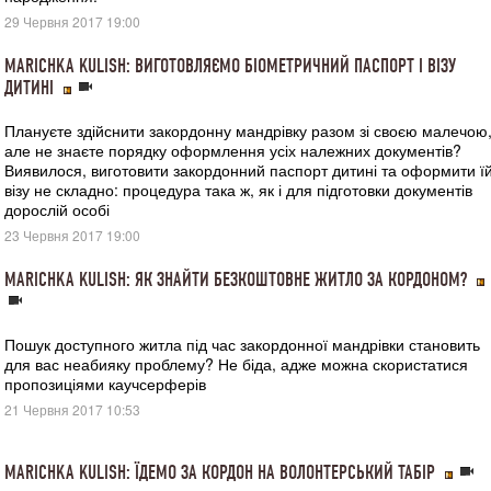
29 Червня 2017 19:00
MARICHKA KULISH: ВИГОТОВЛЯЄМО БІОМЕТРИЧНИЙ ПАСПОРТ І ВІЗУ
ДИТИНІ
Плануєте здійснити закордонну мандрівку разом зі своєю малечою
але не знаєте порядку оформлення усіх належних документів?
Виявилося, виготовити закордонний паспорт дитині та оформити ї
візу не складно: процедура така ж, як і для підготовки документів
дорослій особі
23 Червня 2017 19:00
MARICHKA KULISH: ЯК ЗНАЙТИ БЕЗКОШТОВНЕ ЖИТЛО ЗА КОРДОНОМ?
Пошук доступного житла під час закордонної мандрівки становить
для вас неабияку проблему? Не біда, адже можна скористатися
пропозиціями каучсерферів
21 Червня 2017 10:53
MARICHKA KULISH: ЇДЕМО ЗА КОРДОН НА ВОЛОНТЕРСЬКИЙ ТАБІР