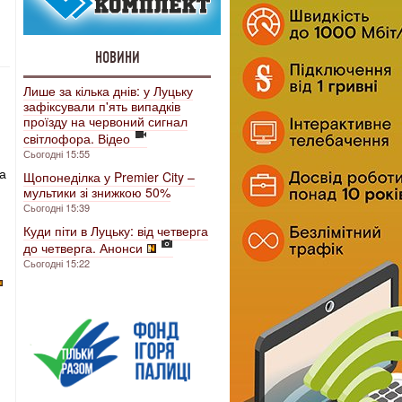
НОВИНИ
Лише за кілька днів: у Луцьку
зафіксували п'ять випадків
проїзду на червоний сигнал
світлофора. Відео
Сьогодні 15:55
а
Щопонеділка у Premier City –
мультики зі знижкою 50%
Сьогодні 15:39
Куди піти в Луцьку: від четверга
до четверга. Анонси
Сьогодні 15:22