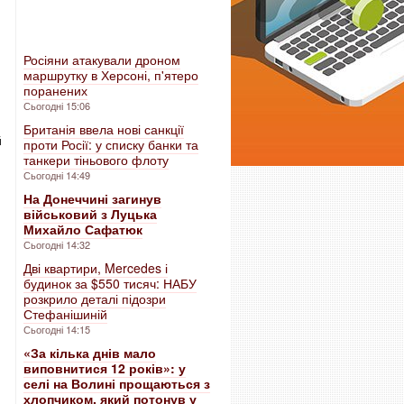
Росіяни атакували дроном
маршрутку в Херсоні, п'ятеро
поранених
,
Сьогодні 15:06
Британія ввела нові санкції
й
проти Росії: у списку банки та
танкери тіньового флоту
Сьогодні 14:49
На Донеччині загинув
військовий з Луцька
Михайло Сафатюк
Сьогодні 14:32
Дві квартири, Mercedes і
будинок за $550 тисяч: НАБУ
розкрило деталі підозри
Стефанішиній
Сьогодні 14:15
«За кілька днів мало
виповнитися 12 років»: у
селі на Волині прощаються з
хлопчиком, який потонув у