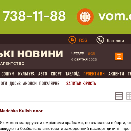
RSS
Контакти
ЧЕТВЕР
16:08
6 СЕРПНЯ 2026
СОЦІУМ
КУЛЬТУРА
АВТО
СПОРТ
ТАБЛОЇД
ПРОЕКТИ ВН
АКЦЕНТИ
Т
ЛОГИ
ДОСЬЄ
АНОНСИ
ПОПУЛЯРНЕ
ЗАПИТАЙ ЮРИСТА
Marichka Kulish влог
Як можна мандрувати омріяними країнами, не залізаючи в борги, я
швидко та безболісно виготовити закордонний паспорт дитині - про