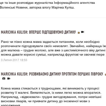
це та інше розповідає журналістка Інформаційного агентства
Волинські Новини, авторка влогу Марічка Куліш.
MARICHKA KULISH: ВПЕРШЕ ПІДГОДОВУЄМО ДИТИНУ
Рано чи пізно кожна мама задається питанням, коли необхідно
розпочинати підгодовувати своїх немовлят. Звичайно, найкраща їж
для малюка – грудне молоко, але вже з шестимісячного віку дитині
можна давати корисні суміші, наприклад фруктові чи овочеві пюре
3 Липня 2017 18:55
MARICHKA KULISH: РОЗВИВАЄМО ДИТИНУ ПРОТЯГОМ ПЕРШИХ ПІВРОКУ
Кожна мама стикається з труднощами, які виникають у процесі
розвитку її малечі. Виявляється, із ними легко можна впоратися.
Наприклад, «відвоювати» грудне вигодовування, попри невтішні
висновки лікарів, чи привчати дитину до іноземної мови з
народження.