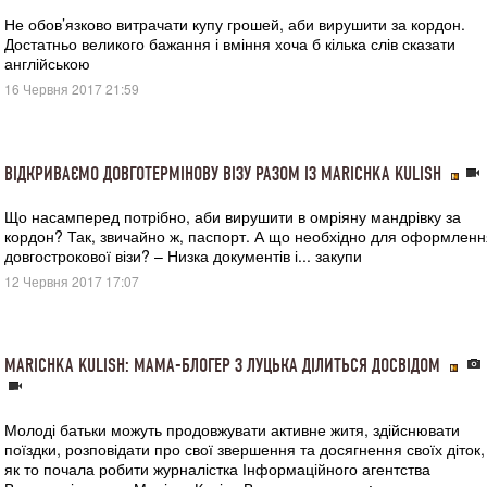
Не обов’язково витрачати купу грошей, аби вирушити за кордон.
Достатньо великого бажання і вміння хоча б кілька слів сказати
англійською
16 Червня 2017 21:59
ВІДКРИВАЄМО ДОВГОТЕРМІНОВУ ВІЗУ РАЗОМ ІЗ MARICHKA KULISH
Що насамперед потрібно, аби вирушити в омріяну мандрівку за
кордон? Так, звичайно ж, паспорт. А що необхідно для оформленн
довгострокової візи? – Низка документів і... закупи
12 Червня 2017 17:07
MARICHKA KULISH: МАМА-БЛОГЕР З ЛУЦЬКА ДІЛИТЬСЯ ДОСВІДОМ
Молоді батьки можуть продовжувати активне житя, здійснювати
поїздки, розповідати про свої звершення та досягнення своїх діток,
як то почала робити журналістка Інформаційного агентства