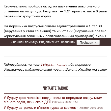
Кермувальник пройшов огляд на визначення алкогольного
сп’яніння на місці події. Результат — 1,21 проміле, що в 6 разів
перевищує допустиму норму.
На порушника патрульні склали адміністративний ч.1 ст.130
(Керування у стані сп’яніння) та ч.2 ст.122 (Порушення правил
користування зовнішніми освітлювальними приладами) КУпАП.
Знайшли помилку? Виділіть текст і натисніть
Повідомити
Підписуйтесь на наш
Telegram-канал
, аби першими
дізнаватись найактуальніші новини Волині, України та світу
ЧИТАЙТЕ ТАКОЖ
У Луцьку троє чоловіків наздогнали та передали патрульним
п’яного водія, який скоїв ДТП
2 Жовтня 2023 16:57
У Луцьку затримали п'яного турка за кермом
1 Жовтня 2016 09:23