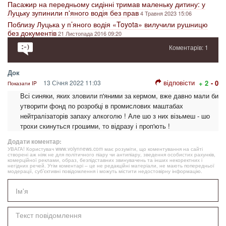
Пасажир на передньому сидінні тримав маленьку дитину: у
Луцьку зупинили п'яного водія без прав
4 Травня 2023 15:06
Поблизу Луцька у п’яного водія «Toyota» вилучили рушницю
без документів
21 Листопада 2016 09:20
Коментарів: 1
Док
відповісти
13 Січня 2022 11:03
+ 2
- 0
Показати IP
Всі синяки, яких зловили п'яними за кермом, вже давно мали би
утворити фонд по розробці в промислових маштабах
нейтралізаторів запаху алкоголю ! Але шо з них візьмеш - шо
трохи скинуться грошими, то відразу і проп'ють !
Додати коментар:
УВАГА! Користувач www.volynnews.com має розуміти, що коментування на сайті
створені аж ніяк не для політичного піару чи антипіару, зведення особистих рахунків,
комерційної реклами, образ, безпідставних звинувачень та інших некоректних і
негідних речей. Утім коментарі – це не редакційні матеріали, не мають попередньої
модерації, суб’єктивні повідомлення і можуть містити недостовірну інформацію.