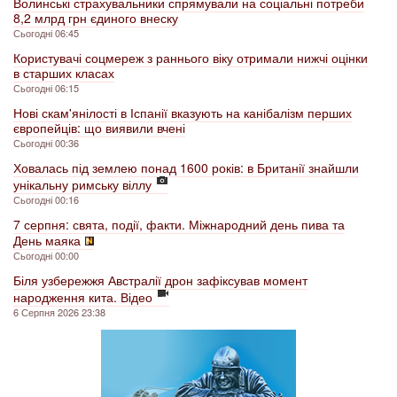
Волинські страхувальники спрямували на соціальні потреби
8,2 млрд грн єдиного внеску
Сьогодні 06:45
Користувачі соцмереж з раннього віку отримали нижчі оцінки
в старших класах
Сьогодні 06:15
Нові скам'янілості в Іспанії вказують на канібалізм перших
європейців: що виявили вчені
Сьогодні 00:36
Ховалась під землею понад 1600 років: в Британії знайшли
унікальну римську віллу
Сьогодні 00:16
7 серпня: свята, події, факти. Міжнародний день пива та
День маяка
Сьогодні 00:00
Біля узбережжя Австралії дрон зафіксував момент
народження кита. Відео
6 Серпня 2026 23:38