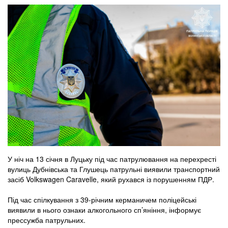
У ніч на 13 січня в Луцьку під час патрулювання на перехресті
вулиць Дубнівська та Глушець патрульні виявили транспортний
засіб Volkswagen Caravelle, який рухався із порушенням ПДР.
Під час спілкування з 39-річним керманичем поліцейські
виявили в нього ознаки алкогольного сп’яніння, інформує
прессужба патрульних.