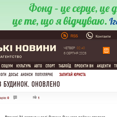
RSS
Контакти
ЧЕТВЕР
02:40
6 СЕРПНЯ 2026
СОЦІУМ
КУЛЬТУРА
АВТО
СПОРТ
ТАБЛОЇД
ПРОЕКТИ ВН
АКЦЕНТИ
Т
ЛОГИ
ДОСЬЄ
АНОНСИ
ПОПУЛЯРНЕ
ЗАПИТАЙ ЮРИСТА
В БУДИНОК. ОНОВЛЕНО
арів:
0
1
Ввечері 31 серпня у селі Липини Луцького району сталася