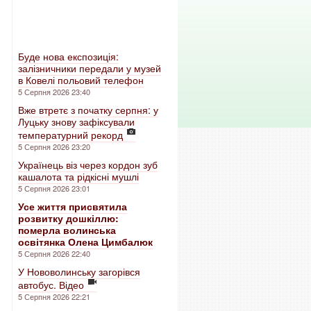
Буде нова експозиція:
залізничники передали у музей
в Ковелі польовий телефон
5 Серпня 2026 23:40
Вже втретє з початку серпня: у
Луцьку знову зафіксували
температурний рекорд
5 Серпня 2026 23:20
Українець віз через кордон зуб
кашалота та рідкісні мушлі
5 Серпня 2026 23:01
Усе життя присвятила
розвитку дошкіллю:
померла волинська
освітянка Олена Цимбалюк
5 Серпня 2026 22:40
У Нововолинську загорівся
автобус. Відео
5 Серпня 2026 22:21