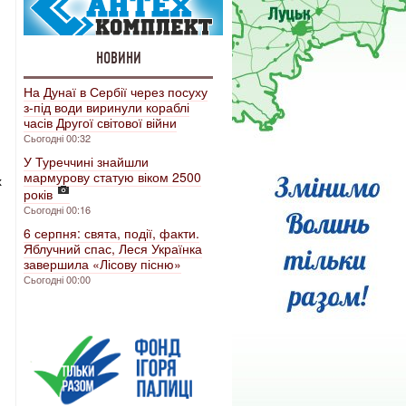
НОВИНИ
На Дунаї в Сербії через посуху
з-під води виринули кораблі
часів Другої світової війни
Сьогодні 00:32
У Туреччині знайшли
мармурову статую віком 2500
х
років
Сьогодні 00:16
6 серпня: свята, події, факти.
Яблучний спас, Леся Українка
завершила «Лісову пісню»
Сьогодні 00:00