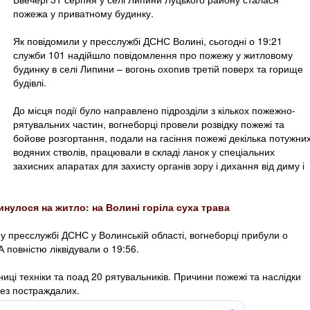
пожежа у приватному будинку.
Як повідомили у пресслужбі ДСНС Волині, сьогодні о 19:21
служби 101 надійшло повідомлення про пожежу у житловому
будинку в селі Липини – вогонь охопив третій поверх та горище
будівлі.
До місця події було направлено підрозділи з кількох пожежно-
рятувальних частин, вогнеборці провели розвідку пожежі та
бойове розгортання, подали на гасіння пожежі декілька потужни
водяних стволів, працювали в складі ланок у спеціальних
захисних апаратах для захисту органів зору і дихання від диму і
инулося на житло: на Волині горіла суха трава
у пресслужбі ДСНС у Волинській області, вогнеборці прибули о
А повністю ліквідували о 19:56.
иці техніки та поад 20 рятувальників. Причини пожежі та наслідки
ез постраждалих.