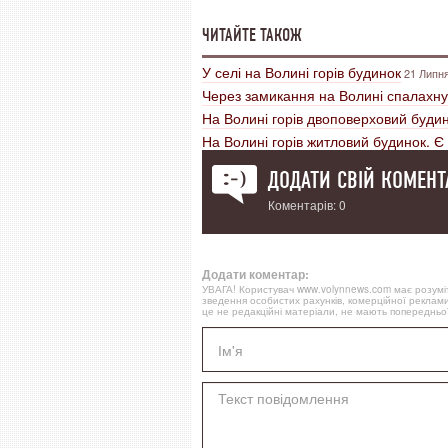
ЧИТАЙТЕ ТАКОЖ
У селі на Волині горів будинок
21 Липня
Через замикання на Волині спалахну
На Волині горів двоповерховий буди
На Волині горів житловий будинок. 
ДОДАТИ СВІЙ КОМЕНТ
Коментарів: 0
Додати коментар:
УВАГА! Користувач www.volynnews.com має розуміти
зведення особистих рахунків, комерційної реклами
це не редакційні матеріали, не мають попередньої