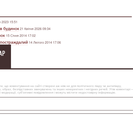
 2023 15:51
в будинок
21 Квітня 2026 09:34
нок
15 Січня 2014 17:02
Є постраждалий
14 Лютого 2014 17:06
АР
, що коментування на сайті створені аж ніяк не для політичного піару чи антипіару,
, образ, безпідставних звинувачень та інших некоректних і негідних речей. Утім коментарі –
 модерації, суб’єктивні повідомлення і можуть містити недостовірну інформацію.