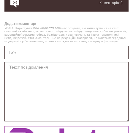
Коментарів: 0
Додати коментар:
УВАГА! Користувач www.volynnews.com має розуміти, що коментування на сайті
створені аж ніяк не для політичного піару чи антипіару, зведення особистих рахунків,
комерційної реклами, образ, безпідставних звинувачень та інших некоректних і
негідних речей. Утім коментарі – це не редакційні матеріали, не мають попередньої
модерації, суб’єктивні повідомлення і можуть містити недостовірну інформацію.