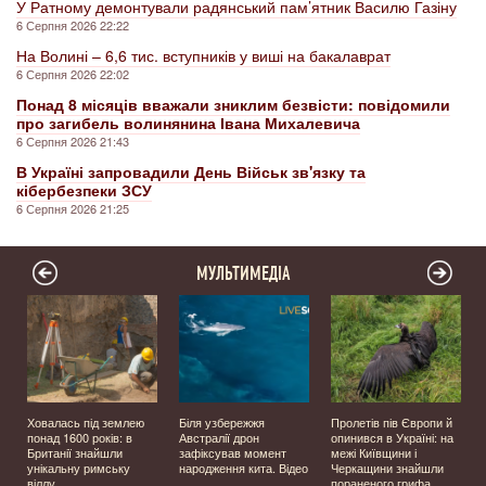
У Ратному демонтували радянський пам’ятник Василю Газіну
6 Серпня 2026 22:22
На Волині – 6,6 тис. вступників у виші на бакалаврат
6 Серпня 2026 22:02
Понад 8 місяців вважали зниклим безвісти: повідомили
про загибель волинянина Івана Михалевича
6 Серпня 2026 21:43
В Україні запровадили День Військ зв'язку та
кібербезпеки ЗСУ
6 Серпня 2026 21:25
МУЛЬТИМЕДІА
Ховалась під землею
Біля узбережжя
Пролетів пів Європи й
о
понад 1600 років: в
Австралії дрон
опинився в Україні: на
Британії знайшли
зафіксував момент
межі Київщини і
унікальну римську
народження кита. Відео
Черкащини знайшли
віллу
пораненого грифа