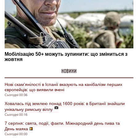
НОВИНИ
Нові скам'янілості в Іспанії вказують на канібалізм перших
європейців: що виявили вчені
Сьогодні 00:36
Ховалась під землею понад 1600 років: в Британії знайшли
унікальну римську віллу
Сьогодні 00:16
7 серпня: свята, події, факти. Міжнародний день пива та
День маяка
Сьогодні 00:00