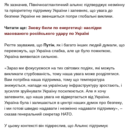
Як зазначив, Північноатлантичний альянс підтверджує незмінну
та пріоритетну підтримку України і запевняє, що увага до
безпеки України не зменшиться попри глобальні виклики.
Читати ще:
Знову били по енергетиці: наслідки
масованого російського удару по Україні
Рютте зауважив, що
Путін
, як і багато інших людей думали, що
переможуть, що Україна слабка, але це було помилкою,
Україна виявилася сильною.
«Зараз ми фокусуємося на тих світових подіях, які можуть
викликати стурбованість, тому наша увага може розділятися.
Вам потрібна наша підтримка, тому що температура
знижується, напади на українську інфраструктуру зростають, і
зусилля зруйнувати Україну посилюються. Але я хочу
запевнити, що наша увага не відвертається від України.
Україна була і залишається в центрі наших думок про безпеку,
і ми готові швидко надавати і незмінно надавати підтримку», –
сказав генеральний секретар НАТО.
У цьому контексті він підкреслив, що Альянс підтримує