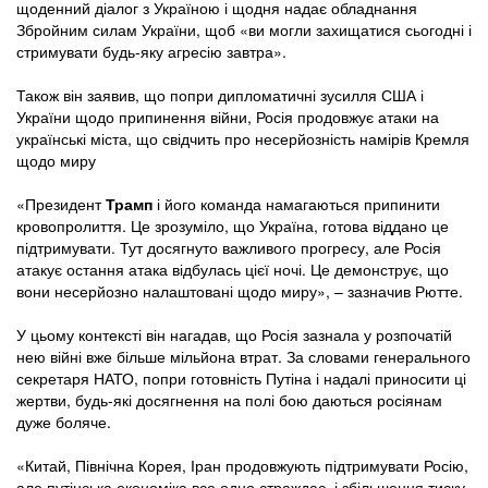
щоденний діалог з Україною і щодня надає обладнання
Збройним силам України, щоб «ви могли захищатися сьогодні і
стримувати будь-яку агресію завтра».
Також він заявив, що попри дипломатичні зусилля США і
України щодо припинення війни, Росія продовжує атаки на
українські міста, що свідчить про несерйозність намірів Кремля
щодо миру
«Президент
Трамп
і його команда намагаються припинити
кровопролиття. Це зрозуміло, що Україна, готова віддано це
підтримувати. Тут досягнуто важливого прогресу, але Росія
атакує остання атака відбулась цієї ночі. Це демонструє, що
вони несерйозно налаштовані щодо миру», – зазначив Рютте.
У цьому контексті він нагадав, що Росія зазнала у розпочатій
нею війні вже більше мільйона втрат. За словами генерального
секретаря НАТО, попри готовність Путіна і надалі приносити ці
жертви, будь-які досягнення на полі бою даються росіянам
дуже боляче.
«Китай, Північна Корея, Іран продовжують підтримувати Росію,
але путінська економіка все одно страждає, і збільшення тиску