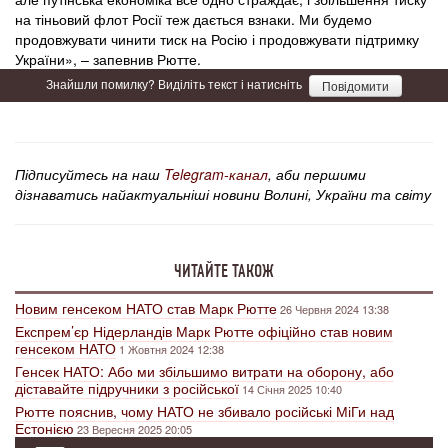
на тіньовий флот Росії теж дається взнаки. Ми будемо
продовжувати чинити тиск на Росію і продовжувати підтримку
України», – запевнив Рютте.
Знайшли помилку? Виділіть текст і натисніть
Повідомити
Підписуйтесь на наш
Telegram-канал
, аби першими
дізнаватись найактуальніші новини Волині, України та світу
ЧИТАЙТЕ ТАКОЖ
Новим генсеком НАТО став Марк Рютте
26 Червня 2024 13:38
Експрем’єр Нідерландів Марк Рютте офіційно став новим
генсеком НАТО
1 Жовтня 2024 12:38
Генсек НАТО: Або ми збільшимо витрати на оборону, або
діставайте підручники з російської
14 Січня 2025 10:40
Рютте пояснив, чому НАТО не збивало російські МіГи над
Естонією
23 Вересня 2025 20:05