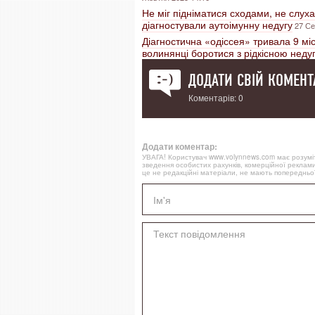
Не міг підніматися сходами, не слуха
діагностували аутоімунну недугу
27 Се
Діагностична «одіссея» тривала 9 міс
волинянці боротися з рідкісною неду
ДОДАТИ СВІЙ КОМЕНТ
Коментарів: 0
Додати коментар:
УВАГА! Користувач www.volynnews.com має розуміти
зведення особистих рахунків, комерційної реклами
це не редакційні матеріали, не мають попередньої