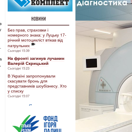
НОВИНИ
в
у
Без прав, страховки і
номерного знака: у Луцьку 17-
річний мотоцикліст втікав від
патрульних
.
Сьогодні 15:39
На фронті загинув лучанин
а
Валерій Скрицький
,
Сьогодні 15:23
В Україні запропонували
скасувати бронь для
представників шоубізнесу. Хто
у списку
Сьогодні 15:07