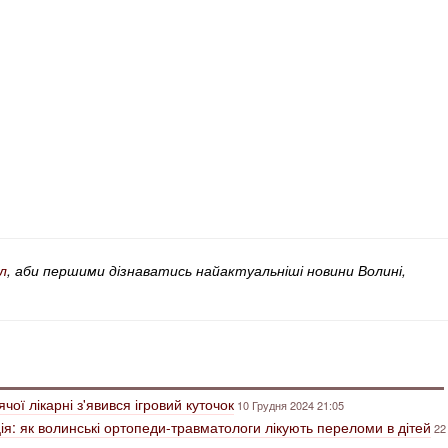
л
, аби першими дізнаватись найактуальніші новини Волині,
ячої лікарні з'явився ігровий куточок
10 Грудня 2024 21:05
ація: як волинські ортопеди-травматологи лікують переломи в дітей
22