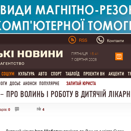
RSS
Контакти
П'ЯТНИЦЯ
15:41
7 СЕРПНЯ 2026
СОЦІУМ
КУЛЬТУРА
АВТО
СПОРТ
ТАБЛОЇД
ПРОЕКТИ ВН
АКЦЕНТИ
Т
ЛОГИ
ДОСЬЄ
АНОНСИ
ПОПУЛЯРНЕ
ЗАПИТАЙ ЮРИСТА
– ПРО ВОЛИНЬ І РОБОТУ В ДИТЯЧІЙ ЛІКАРН
арів:
0
4
Дитячий хірург
Ігор Щебетун
приїхав до Луцька з міста Суми.