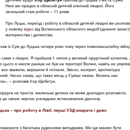
Нині він працює в обласній дитячій клінічній лікарні. Його
загальний стаж роботи – 11 років.
Про Луцьк, переїзд і роботу в обласній дитячій лікарні він розпові
у новому
відео
від Волинського обласного медоб’єднання захист
материнства і дитинства.
хав із Сум до Луцька чотири роки тому через повномасштабну війну
аме з лікарні. Я прийшов 1 липня у великий хірургічний колектив, 
о цього я ніколи раніше не був на території Волині, навіть не уявляв
 все зважили, вирішили й поїхали. Звісно, колорит, архітектура
рний. Чесно скажу, що таких місць у Сумах немає. Волинь нас
а», – розповів Ігор Щебетун.
хірурга не проста: маленька дитина не може докладно розповісти,
, а це своєю чергою ускладнює встановлення діагнозу.
цька – про роботу в Лівії, перші УЗД-апарати і диво
Стикаємося з багатьма рідкісними випадками. Ми ще маємо бути