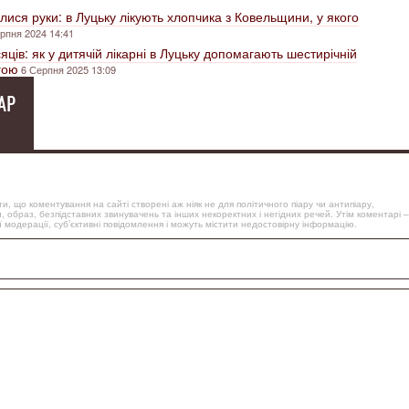
лися руки: в Луцьку лікують хлопчика з Ковельщини, у якого
рпня 2024 14:41
яців: як у дитячій лікарні в Луцьку допомагають шестирічній
гою
6 Серпня 2025 13:09
АР
, що коментування на сайті створені аж ніяк не для політичного піару чи антипіару,
, образ, безпідставних звинувачень та інших некоректних і негідних речей. Утім коментарі –
 модерації, суб’єктивні повідомлення і можуть містити недостовірну інформацію.