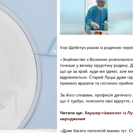
Ігор Щебетун разом із родиною переї
«Знайомство з Волинню розпочалося с
точніше у велику хірургічну родину. Д
що це за край, куди ми їдемо, але ми
відрізняються. Старий Луцьк дуже га
приємно вразила та гостинно прийнял
За його словами, професія дитячого 
що її турбує, пояснити свої відчуття
Читати ще:
Акушер-гінеколог із Лу
народження
«Дуже багато патологій маємо тут. 