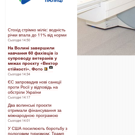
Стохід стрімко міліє: водність
річки впала до 11% від норми
Сьогодні 14:50
На Волині завершили
навчання 60 фахівців із
супроводу ветеранів у
межах проєкту «Вектор
стійкості». Фото
Сьогодні 14:34
ЄС запровадив нові санкції
проти Росії у відповідь на
обстріли України
Сьогодні 14:17
Два волинські проєкти
отримали фінансування за
міжнародною програмою
Сьогодні 14:01
У США посилюють боротьбу з
пологовим туризмом: Трамп