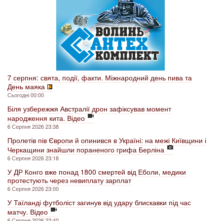
7 серпня: свята, події, факти. Міжнародний день пива та
День маяка
Сьогодні 00:00
Біля узбережжя Австралії дрон зафіксував момент
народження кита. Відео
6 Серпня 2026 23:38
Пролетів пів Європи й опинився в Україні: на межі Київщини і
Черкащини знайшли пораненого грифа Берліна
6 Серпня 2026 23:18
У ДР Конго вже понад 1800 смертей від Еболи, медики
протестують через невиплату зарплат
6 Серпня 2026 23:00
У Таїланді футболіст загинув від удару блискавки під час
матчу. Відео
6 Серпня 2026 22:40