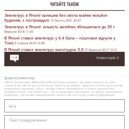
ЧИТАЙТЕ ТАКОЖ
Землетрус в Японії залишив без світла майже мільйон
будинків, є постраждалі
13 Лютого 2021 20:47
Землетрус в Японії: кількість загиблих збільшилася до 30
8
Вересня 2018 11:45
В Японії стався землетрус у 6,4 бала – поштовхи відчули у
Токіо
5 Серпня 2019 10:58
В Японії стався землетрус магнітудою 5,9
27 Вересня 2017 10:41
Коментарів: 0
Додати коментар:
УВАГА! Користувач www.volynnews.com має розуміти, що коментування на сайті
створені аж ніяк не для політичного піару чи антипіару, зведення особистих рахунків,
комерційної реклами, образ, безпідставних звинувачень та інших некоректних і
негідних речей. Утім коментарі – це не редакційні матеріали, не мають попередньої
модерації, суб’єктивні повідомлення і можуть містити недостовірну інформацію.