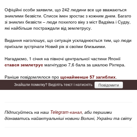
Офіційні особи заявили, що 242 людини все ще вважаються
зниклими безвісти. Список імен зростає з кожним днем. Багато
зі зниклих безвісти – люди похилого віку з міст Вадзіма і Судзу,
які найбільше постраждали від землетрусу.
Видання наголошує, що ситуація ускладнюється тим, що люди
приїхали зустрічати Новий рік зі своїми близькими.
Нагадаємо, 1 січня на півночі центральної частини Японії
стався землетрус
магнітудою 7,6 бала за шкалою Ріхтера.
Раніше повідомлялося про
щонайменше 57 загиблих
.
Знайшли помилку? Виділіть текст і натисніть
Повідомити
Підписуйтесь на наш
Telegram-канал
, аби першими
дізнаватись найактуальніші новини Волині, України та світу