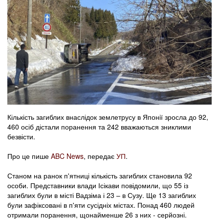
Кількість загиблих внаслідок землетрусу в Японії зросла до 92,
460 осіб дістали поранення та 242 вважаються зниклими
безвісти.
Про це пише
ABC News
, передає
УП
.
Станом на ранок п'ятниці кількість загиблих становила 92
особи. Представники влади Ісікави повідомили, що 55 із
загиблих були в місті Вадзіма і 23 – в Сузу. Ще 13 загиблих
були зафіксовані в п'яти сусідніх містах. Понад 460 людей
отримали поранення, щонайменше 26 з них - серйозні.