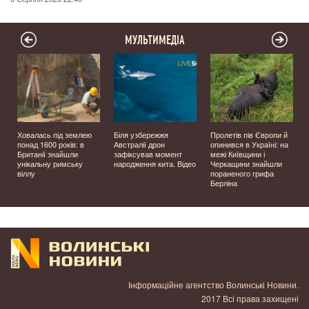
МУЛЬТИМЕДІА
Ховалась під землею
Біля узбережжя
Пролетів пів Європи й
о
понад 1600 років: в
Австралії дрон
опинився в Україні: на
Британії знайшли
зафіксував момент
межі Київщини і
унікальну римську
народження кита. Відео
Черкащини знайшли
віллу
пораненого грифа
Берліна
Інформаційне агентство Волинські Новини.
2017 Всі права захищені