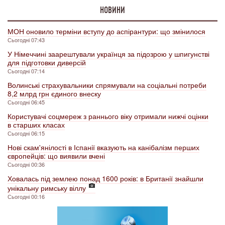
НОВИНИ
МОН оновило терміни вступу до аспірантури: що змінилося
Сьогодні 07:43
У Німеччині заарештували українця за підозрою у шпигунстві
для підготовки диверсій
Сьогодні 07:14
Волинські страхувальники спрямували на соціальні потреби
8,2 млрд грн єдиного внеску
Сьогодні 06:45
Користувачі соцмереж з раннього віку отримали нижчі оцінки
в старших класах
Сьогодні 06:15
Нові скам'янілості в Іспанії вказують на канібалізм перших
європейців: що виявили вчені
Сьогодні 00:36
Ховалась під землею понад 1600 років: в Британії знайшли
унікальну римську віллу
Сьогодні 00:16