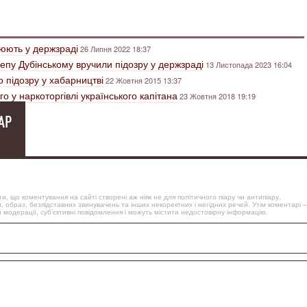
рюють у держзраді
26 Липня 2022 18:37
депу Дубінському вручили підозру у держзраді
13 Листопада 2023 16:04
 підозру у хабарництві
22 Жовтня 2015 13:37
о у наркоторгівлі українського капітана
23 Жовтня 2018 19:19
АР
, що коментування на сайті створені аж ніяк не для політичного піару чи антипіару,
, образ, безпідставних звинувачень та інших некоректних і негідних речей. Утім коментарі –
 модерації, суб’єктивні повідомлення і можуть містити недостовірну інформацію.