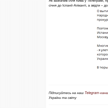
Як зазначив Ілля Кива у Телеграмі, пр
січня до Іспанії-Аліканті, а звідти – д
Підписуйтесь на наш
Telegram-кана
України та світу