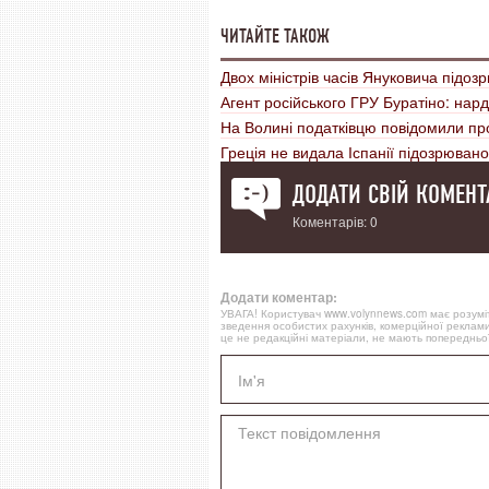
ЧИТАЙТЕ ТАКОЖ
Двох міністрів часів Януковича підоз
Агент російського ГРУ Буратіно: нар
На Волині податківцю повідомили про
Греція не видала Іспанії підозрюваног
ДОДАТИ СВІЙ КОМЕНТ
Коментарів: 0
Додати коментар:
УВАГА! Користувач www.volynnews.com має розуміти
зведення особистих рахунків, комерційної реклами
це не редакційні матеріали, не мають попередньої