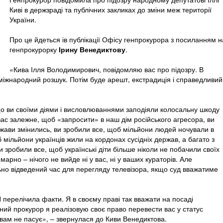
Киві в держзраді та публічних закликах до зміни меж території
України.
Про це йдеться ів публікації Офісу генпрокурора з посиланням н
генпрокурорку
Ірину Венедиктову
.
«Кива Ілля Володимирович, повідомляю вас про підозру. В
міжнародний розшук. Потім буде арешт, екстрадиція і справедливий
що ви своїми діями і висловлюваннями заподіяли колосальну шкоду
 вас залежне, щоб «запросити» в наш дім російського агресора, ви
жави змінились, ви зробили все, щоб мільйони людей ночували в
мільйони українців жили на кордонах сусідніх держав, а багато з
 зробили все, щоб українські діти більше ніколи не побачили своїх
марно – нічого не вийде ні у вас, ні у ваших кураторів. Але
ально відведений час для перегляду телевізора, якщо суд вважатиме
 перелічила факти. Я в своєму праві так вважати на посаді
ний прокурор я реалізовую своє право перевести вас у статус
 вам не пасує», – звернулася до Киви Венедиктова.