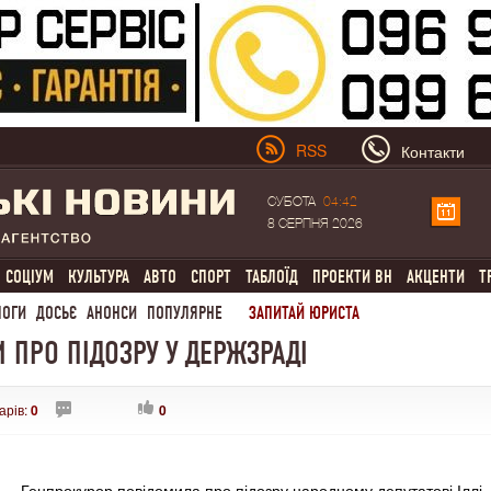
RSS
Контакти
СУБОТА
04:42
8 СЕРПНЯ 2026
СОЦІУМ
КУЛЬТУРА
АВТО
СПОРТ
ТАБЛОЇД
ПРОЕКТИ ВН
АКЦЕНТИ
Т
ЛОГИ
ДОСЬЄ
АНОНСИ
ПОПУЛЯРНЕ
ЗАПИТАЙ ЮРИСТА
 ПРО ПІДОЗРУ У ДЕРЖЗРАДІ
арів:
0
0
Генпрокурор повідомила про підозру народному депутатові Іллі