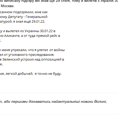
о виписану підозру він знав ще 29 січня, тому й вилетів з України 3
о Москви.
л
, аби першими дізнаватись найактуальніші новини Волині,