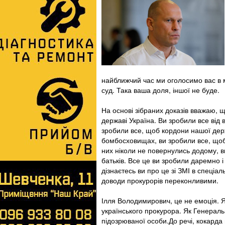
найближчий час ми оголосимо вас в 
суд. Така ваша доля, іншої не буде.
На основі зібраних доказів вважаю, 
державі Україна. Ви зробили все від
зробили все, щоб кордони нашої дер
бомбосховищах, ви зробили все, щоб 
них ніколи не повернулись додому, ви
батьків. Все це ви зробили даремно і 
дізнаєтесь ви про це зі ЗМІ в спеці
доводи прокурорів переконливими.
Ілля Володимирович, це не емоція. Я
українського прокурора. Як Генераль
підозрюваної особи.До речі, кокарда