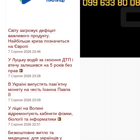
Світу загрожує дефіцит
важливого продукту.
Найбільше криза позначиться
на Європі
7 Серпня 2026 23:46
У Луцьку водій за скоєння ДТП і
втечу залишився на 5 років без
прав
7 Серпня 2026 23:28
В Україні випустять пам’ятну
монету на честь Іоанна Павла
II
7 Серпня 2026 23:09
У ліцеї на Волині
відремонтують кабінети фізики,
біології та інформатики
7 Серпня 2026 22:51
Безкоштовне житло та
медицина: для українців у