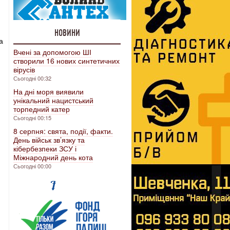
НОВИНИ
а
Вчені за допомогою ШІ
створили 16 нових синтетичних
вірусів
Сьогодні 00:32
На дні моря виявили
унікальний нацистський
торпедний катер
Сьогодні 00:15
8 серпня: свята, події, факти.
День військ зв’язку та
кібербезпеки ЗСУ і
Міжнародний день кота
Сьогодні 00:00