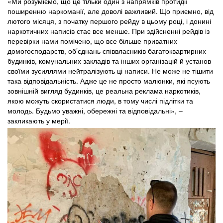
«Ми розуміємо, що це тільки один з напрямків протидії
поширенню наркоманії, але доволі важливий. Що приємно, від
лютого місяця, з початку першого рейду в цьому році, і донині
наркотичних написів стає все менше. При здійсненні рейдів із
перевірки нами помічено, що все більше приватних
домогосподарств, об’єднань співвласників багатоквартирних
будинків, комунальних закладів та інших організацій й установ
своїми зусиллями нейтралізують ці написи. Не може не тішити
така відповідальність. Адже це не просто малюнки, які псують
зовнішній вигляд будинків, це реальна реклама наркотиків,
якою можуть скористатися люди, в тому числі підлітки та
молодь. Будьмо уважні, обережні та відповідальні», –
закликають у мерії.