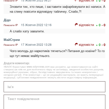
відповісти
15 Жовтня 2022 06:27
+ 0
- 0
Показати IP
Зловити тих, хто пише, і заставити зафарбовувати всі написи. А
на спину повісити відповідну табличку. Слабо,?!
Дідо
відповісти
15 Жовтня 2022 12:16
+ 0
- 0
Показати IP
А слабо хату завалити.
МайСтрим
відповісти
17 Жовтня 2022 13:28
+ 0
- 0
Показати IP
Чого молодь до наркотиків тягнеться? Питання до коаїни? То го
що тут немає майбутнього.
Додати коментар:
УВАГА! Користувач www.volynnews.com має розуміти, що коментування на сайті
створені аж ніяк не для політичного піару чи антипіару, зведення особистих рахунків,
комерційної реклами, образ, безпідставних звинувачень та інших некоректних і
негідних речей. Утім коментарі – це не редакційні матеріали, не мають попередньої
модерації, суб’єктивні повідомлення і можуть містити недостовірну інформацію.