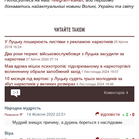
дізнаватись найактуальніші новини Волині, України та світу
ЧИТАЙТЕ ТАКОЖ
У Луцьку поширюють листівки з рекламою наркотиків
25 Квітня
2018 16:24
Два роки тюрми: військовослужбовця з Луцька засудили за
наркотики
27 Квітня 2024 07:14
Мав вдома мішок психотропів: підозрюваному в наркоторгівлі
волинянину обрали запобіжний захід
1 Листопада 2024 19:07
10 місяців під вартою: у Луцьку судять трьох молодиків за
збут наркотиків у великих розмірах
4 Листопада 2024 18:46
Коментарів: 4
Народна мудрість
відповісти
14 Жовтня 2022 22:51
+ 2
- 0
Показати IP
Мудрий знищує причину, а дурень бореться з наслідками.
Віра