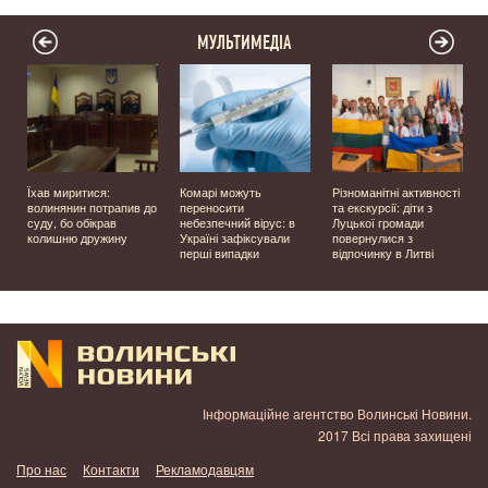
МУЛЬТИМЕДІА
Їхав миритися:
Комарі можуть
Різноманітні активності
волинянин потрапив до
переносити
та екскурсії: діти з
суду, бо обікрав
небезпечний вірус: в
Луцької громади
колишню дружину
Україні зафіксували
повернулися з
перші випадки
відпочинку в Литві
у
Інформаційне агентство Волинські Новини.
2017 Всі права захищені
Про нас
Контакти
Рекламодавцям