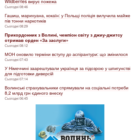
Wildberries вирує пожежа
Сьогодні 08:46
Гашиш, марихуана, кокаїн: у Польщі поліція вилучила майже
пів тонни наркотиків
Сьогодні 08:29
Прикордонник з Волині, чемпіон світу з джиу-джитсу
отримав орден «За заслуги»
Сьогодні 08:12
МОН оновило терміни вступу до аспірантури: що змінилося
Сьогодні 07:43
У Німеччині заарештували українця за підозрою у шпигунстві
для підготовки диверсій
Сьогодні 07:14
Волинські страхувальники спрямували на соціальні потреби
8,2 млрд грн єдиного внеску
Сьогодні 06:45