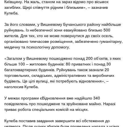
Київщину. На жаль, станом на зараз відомо про вісьмох
загиблих. Щирі співчуття рідним і близьким», – зазначив
Кулеба.
За його словами, у Вишневому Бучанського району найбільше
руйнувань. Із небезпечної зони евакуйовано близько 500
жителів. Для тих, хто не може повернутися до своїх осель,
організовано тимчасове розміщення, забезпечено гуманітарну,
медичну та психологічну допомогу.
«Загалом у Вишневому пошкоджено понад 200 об’єктів, з яких
більше 100 – житлових будинків: 80 приватних і понад 30
багатоквартирних будинків. Руйнувань також зазнали 20
торговельних, складських, адміністративних та виробничих
будівель. Це цілі вулиці, які потребують відновлення», –
наголосив Кулеба.
У межах програми єВідновлення вже надійшло 340
повідомлень про пошкоджене та зруйноване майно. Наразі
триває робота спеціальних комісій на місцях.
Кулеба поставив завдання завершити всі обстеження до
четверга. Після оцінки збитків буде проведена нарада з усіма