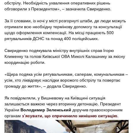
обстрілу. Необхідність ухвалення оперативних рішень
обговорили з Президентом», – зазначила Свириденко.
За її словами, із ночі у місті розгорнуті штаби, де люди можуть
отримати всю необхідну термінову допомогу та консультації
щодо оформлення компенсації. На місці працюють 500
рятувальників ДСНС та понад 400 поліцейських.
Свириденко подякувала міністру внутрішніх справ Ігорю
Клименку та голові Київської ОВА Миколі Калашнику за якісну
координацію роботи.
«Щира подяка усім рятувальникам, саперам, комунальникам –
усім, хто ліквідовує наслідки ворожого обстрілу та повертає
громаду до життя», – додала Свириденко.
Як повідомляли, у Вишневому на Київщині ситуація
залишається важкою через вторинну детонацію. Президент
України
Володимир Зеленський
доручив правоохоронним
органам
з’ясувати, що спричинило нинішню ситуацію
.