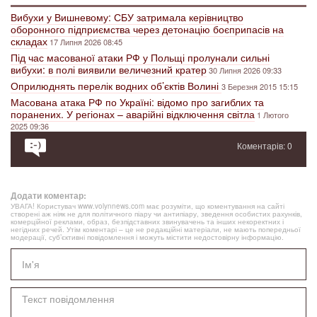
Вибухи у Вишневому: СБУ затримала керівництво
оборонного підприємства через детонацію боєприпасів на
складах
17 Липня 2026 08:45
Під час масованої атаки РФ у Польщі пролунали сильні
вибухи: в полі виявили величезний кратер
30 Липня 2026 09:33
Оприлюднять перелік водних об’єктів Волині
3 Березня 2015 15:15
Масована атака РФ по Україні: відомо про загиблих та
поранених. У регіонах – аварійні відключення світла
1 Лютого
2025 09:36
Коментарів: 0
Додати коментар:
УВАГА! Користувач www.volynnews.com має розуміти, що коментування на сайті
створені аж ніяк не для політичного піару чи антипіару, зведення особистих рахунків,
комерційної реклами, образ, безпідставних звинувачень та інших некоректних і
негідних речей. Утім коментарі – це не редакційні матеріали, не мають попередньої
модерації, суб’єктивні повідомлення і можуть містити недостовірну інформацію.