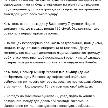
відповідальними та будуть ініціювати на рівні уряду рішення
щодо надання допомоги громаді та людям, які постраждали
внаслідок цього російського удару.
Крім того, ворог пошкодив у Вишневому 7 гуртожитків для
залізничників, де мешкає понад 160 сімей. Укрзалізниця вже
розпочала першочергові ремонти.
«На місцях безперервно працюють рятувальники, поліцейські,
медики, комунальники, енергетики та газовики. Дякую
кожному, хто сьогодні допомагає людям, відновлює громаду і
робить усе можливе, щоб постраждалі родини якнайшвидше
повернулися до нормального життя», – підкреслив Кулеба.
Крім того, Прем’єр-міністр України
Юлія Свириденко
повідомила, що у Вишневому зафіксовані найбільші
руйнування житлового сектору за весь час повномасштабного
вторгнення. Пошкоджено 13 гектарів житлової забудови.
«З огляду на масштаби руйнувань, уряд виділить кошти з
резервного фонду для допомоги громаді, зокрема на
відновлення житла, пошкодженого внаслідок російського