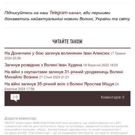
Підписуйтесь на наш
Telegram-канал
, аби першими
дізнаватись найактуальніші новини Волині, України та світу
ЧИТАЙТЕ ТАКОЖ
На Донеччині у бою загинув волинянин Іван Алексюк
17 Травня
2024 20:36
Загинув розвідник з Волині Іван Худина
18 Вересня 2023 18:03
На війні з окупантами загинув 31-річний уродженець Волині
Михайло Вознюк
21 Січня 2024 21:21
На війні загинув 35-річний воїн з Волині Ярослав Міщук
24
Березня 2024 17:58
Коментарів: 0
Додати коментар:
УВАГА! Користувач www.volynnews.com має розуміти, що коментування на сайті
створені аж ніяк не для політичного піару чи антипіару, зведення особистих рахунків,
комерційної реклами, образ, безпідставних звинувачень та інших некоректних і
негідних речей. Утім коментарі – це не редакційні матеріали, не мають попередньої