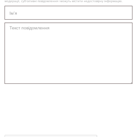
модерації, суб’єктивні повідомлення і можуть містити недостовірну інформацію.