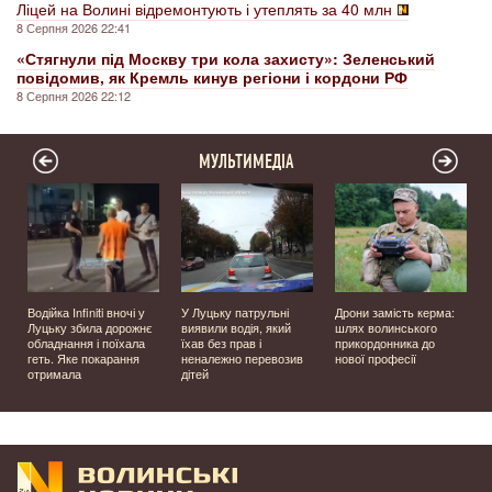
Ліцей на Волині відремонтують і утеплять за 40 млн
8 Серпня 2026 22:41
«Стягнули під Москву три кола захисту»: Зеленський
повідомив, як Кремль кинув регіони і кордони РФ
8 Серпня 2026 22:12
МУЛЬТИМЕДІА
Водійка Infiniti вночі у
У Луцьку патрульні
Дрони замість керма:
з
Луцьку збила дорожнє
виявили водія, який
шлях волинського
обладнання і поїхала
їхав без прав і
прикордонника до
р
геть. Яке покарання
неналежно перевозив
нової професії
отримала
дітей