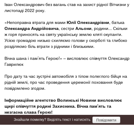
Іван Олександрович без вагань став на захист рідної Вітчизни у
листопаді 2022 року.
«Непоправна втрата для мами
Юлії Олександрівни
, батька
Олександра Андрійовича
, сестри
Альони
, родини... Скільки
ж горя приносять на святу українську землю кляті окупанти.
Усією громадою низько схиляємо голови у скорботі та глибоко
розділяємо біль втрати з рідними і близькими.
Вічна шана і пам’ять Герою!» – висловлює співчуття Олександр
Гаврилюк
Про дату та час зустрічі автомобіля з тілом полеглого бійця на
рідній землі, про час проведення церемонії поховання буде
повідомлено згодом.
Інформаційне агентство Волинські Новини висловлює
щирі співчуття родині Захисника. Вічна пам’ять та
незгасна слава Герою!
Знайшли помилку? Виділіть текст і натисніть
Повідомити