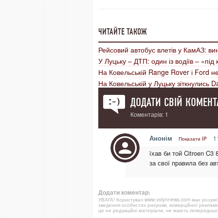
ЧИТАЙТЕ ТАКОЖ
Рейсовий автобус влетів у КамАЗ: в
У Луцьку – ДТП: один із водіїв – «пі
На Ковельській Range Rover і Ford н
На Ковельській у Луцьку зіткнулись D
ДОДАТИ СВІЙ КОМЕНТ
Коментарів: 1
Анонім
11
Показати IP
їхав би той Citroen C3 
за свої правила без авт
Додати коментар:
УВАГА! Користувач www.volynnews.com має розуміти
зведення особистих рахунків, комерційної реклами
це не редакційні матеріали, не мають попередньої