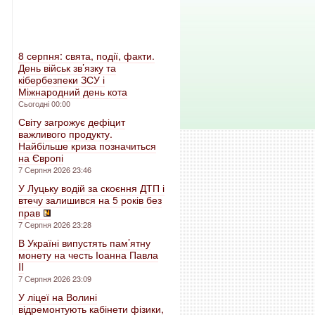
8 серпня: свята, події, факти.
День військ зв’язку та
кібербезпеки ЗСУ і
Міжнародний день кота
Сьогодні 00:00
Світу загрожує дефіцит
важливого продукту.
Найбільше криза позначиться
на Європі
7 Серпня 2026 23:46
У Луцьку водій за скоєння ДТП і
втечу залишився на 5 років без
прав
7 Серпня 2026 23:28
В Україні випустять пам’ятну
монету на честь Іоанна Павла
II
7 Серпня 2026 23:09
У ліцеї на Волині
відремонтують кабінети фізики,