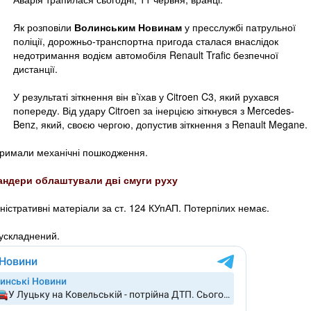
Як розповіли
Волинським Новинам
у пресслужбі патрульної
поліції, дорожньо-транспортна пригода сталася внаслідок
недотримання водієм автомобіля Renault Trafic безпечної
дистанції.
У результаті зіткнення він в’їхав у Citroen C3, який рухався
попереду. Від удару Citroen за інерцією зіткнувся з Mercedes-
Benz, який, своєю чергою, допустив зіткнення з Renault Megane.
тримали механічні пошкодження.
андери облаштували дві смуги руху
іністративні матеріали за ст. 124 КУпАП. Потерпілих немає.
 ускладнений.