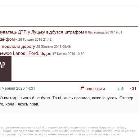
инуватець ДТП у Луцьку відбувся штрафом
8 Листопада 2019 19:01
д кайфом»
28 Грудня 2018 21:42
е поділили дорогу
28 Жовтня 2018 09:46
aewoo Lanos і Ford. Відео
17 Квітня 2019 10:30
АР
 Червня 2026 14:31
відповісти
- 21
+ 5
80 км-год і нічого б не було. Та ні, якісь правила, каже існують. Отепер
о, хоча і якось прав.
, що коментування на сайті створені аж ніяк не для політичного піару чи антипіару,
, образ, безпідставних звинувачень та інших некоректних і негідних речей. Утім коментарі –
 модерації, суб’єктивні повідомлення і можуть містити недостовірну інформацію.