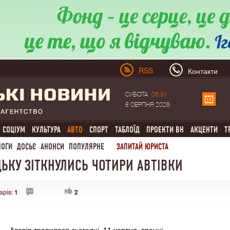
RSS
Контакти
СУБОТА
06:31
8 СЕРПНЯ 2026
СОЦІУМ
КУЛЬТУРА
АВТО
СПОРТ
ТАБЛОЇД
ПРОЕКТИ ВН
АКЦЕНТИ
Т
ЛОГИ
ДОСЬЄ
АНОНСИ
ПОПУЛЯРНЕ
ЗАПИТАЙ ЮРИСТА
ЦЬКУ ЗІТКНУЛИСЬ ЧОТИРИ АВТІВКИ
арів:
1
2
Аварія трапилася сьогодні, 11 червня, вранці.