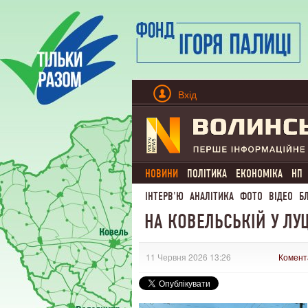
Вхід
НОВИНИ
ПОЛІТИКА
ЕКОНОМІКА
НП
ІНТЕРВ'Ю
АНАЛІТИКА
ФОТО
ВІДЕО
Б
НА КОВЕЛЬСЬКІЙ У ЛУ
11 Червня 2026 13:26
Комент