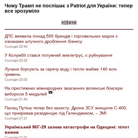
НОВИНИ
ДПС виявила понад 500 брендів і торговельних марок з
ознаками штучного дроблення бізнесу
Сьогодні 22:40
У Колумбії стався потужний землетрус, є руйнування
Сьогодні 22:22
Лучани боргують за гарячу воду і тепло майже 140 млн
гривень
Сьогодні 22:02
На престижних міжнародних змаганнях волинські боксери
вибороли 5 медалей
Сьогодні 21:40
Палац Путіна тепер без захисту. Дрони ЗСУ знищили С-400,
що прикривав резиденцію під Геленджиком, – ЗМІ
Сьогодні 21:21
Український МіГ-29 зазнав катастрофи на Одещині: пілот
вижив
Сьогодні 21:01