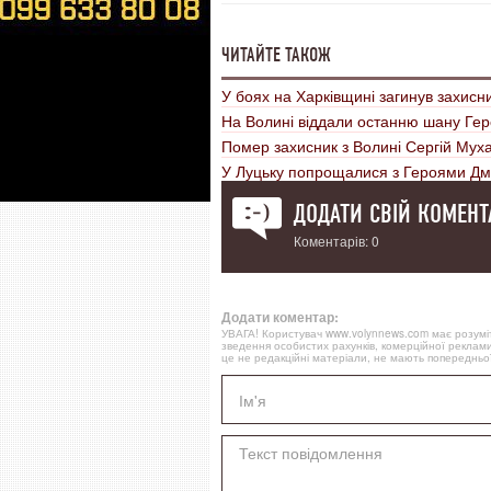
ЧИТАЙТЕ ТАКОЖ
У боях на Харківщині загинув захисни
На Волині віддали останню шану Ге
Помер захисник з Волині Сергій Мух
У Луцьку попрощалися з Героями Дм
ДОДАТИ СВІЙ КОМЕНТ
Коментарів: 0
Додати коментар:
УВАГА! Користувач www.volynnews.com має розуміти
зведення особистих рахунків, комерційної реклами
це не редакційні матеріали, не мають попередньої