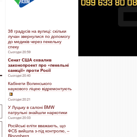
38 градусів на вулиці: скільки
лучан звернулися по допомогу
до медиків через пекельну
спеку
Сьогодні 20:59
Сенат США схвалив
законопроект про «пекельні
санкції» проти Росії
Сьогодні 20:40
Кабінети Волинського
наукового ліцею відремонтують
Сьогодні 20:21
У Луцьку в салоні BMW
патрульні знайшли наркотики
Сьогодні 20:03
Російські еліти вважають, що
ФСБ вийшла з-під контролю, –
Bloomberg