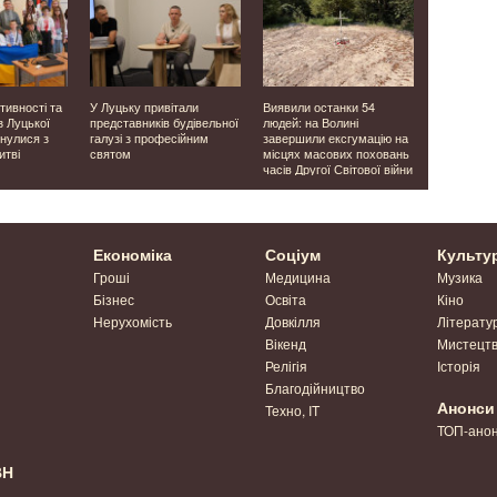
ктивності та
У Луцьку привітали
Виявили останки 54
У Луцькій 
 з Луцької
представників будівельної
людей: на Волині
проінспект
нулися з
галузі з професійним
завершили ексгумацію на
закладах о
итві
святом
місцях масових поховань
яких надх
часів Другої Світової війни
Економіка
Соціум
Культу
Гроші
Медицина
Музика
Бізнес
Освіта
Кіно
Нерухомість
Довкілля
Літерату
Вікенд
Мистецт
Релігія
Історія
Благодійництво
Анонси
Техно, IT
ТОП-ано
ВН