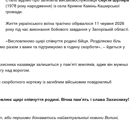
(1978 року народження) із села Кримне Камінь-Каширської
громади.
Життя українського воїна трагічно обірвалося 11 червня 2026
року під час виконання бойового завдання у Запорізькій області.
«Висловлюємо щирі співчуття родині бійця. Розділяємо біль
мо разом з вами та підтримуємо в годину скорботи», – йдеться у
хисника назавжди залишиться у пам’яті земляків, адже він мужньо
гу над ворогом.
 скорботного кортежу із загиблим військовим повідомляьб
лює щирі співчуття родині. Вічна пам’ять і слава Захиснику!
л
, аби першими дізнаватись найактуальніші новини Волині,