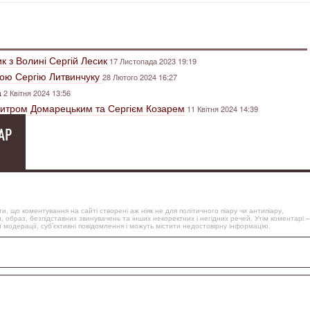
к з Волині Сергій Лесик
17 Листопада 2023 19:19
рою Сергію Литвинчуку
28 Лютого 2024 16:27
а
2 Квітня 2024 13:56
итром Домарецьким та Сергієм Козарем
11 Квітня 2024 14:39
АР
, що коментування на сайті створені аж ніяк не для політичного піару чи антипіару,
, образ, безпідставних звинувачень та інших некоректних і негідних речей. Утім коментарі –
 модерації, суб’єктивні повідомлення і можуть містити недостовірну інформацію.