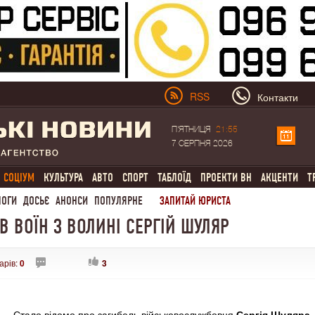
RSS
Контакти
П'ЯТНИЦЯ
21:55
7 СЕРПНЯ 2026
СОЦІУМ
КУЛЬТУРА
АВТО
СПОРТ
ТАБЛОЇД
ПРОЕКТИ ВН
АКЦЕНТИ
Т
ЛОГИ
ДОСЬЄ
АНОНСИ
ПОПУЛЯРНЕ
ЗАПИТАЙ ЮРИСТА
В ВОЇН З ВОЛИНІ СЕРГІЙ ШУЛЯР
арів:
0
3
Стало відомо про загибель військовослужбовця
Сергія Шуляра