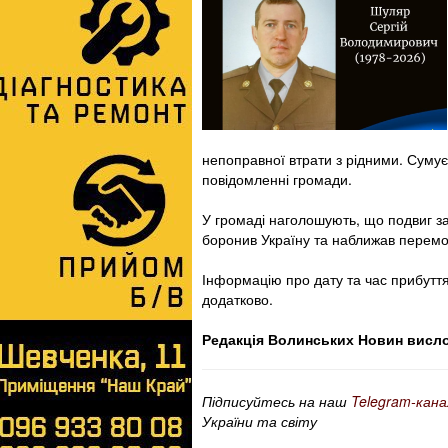
непоправної втрати з рідними. Сумує
повідомленні громади.
У громаді наголошують, що подвиг за
боронив Україну та наближав перемо
Інформацію про дату та час прибуття
додатково.
Редакція Волинських Новин вислов
Підписуйтесь на наш
Telegram-кана
України та світу