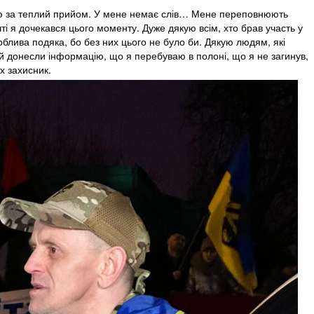
ую за теплий прийом. У мене немає слів… Мене переповнюють
і я дочекався цього моменту. Дуже дякую всім, хто брав участь у
блива подяка, бо без них цього не було би. Дякую людям, які
й донесли інформацію, що я перебуваю в полоні, що я не загинув,
х захисник.