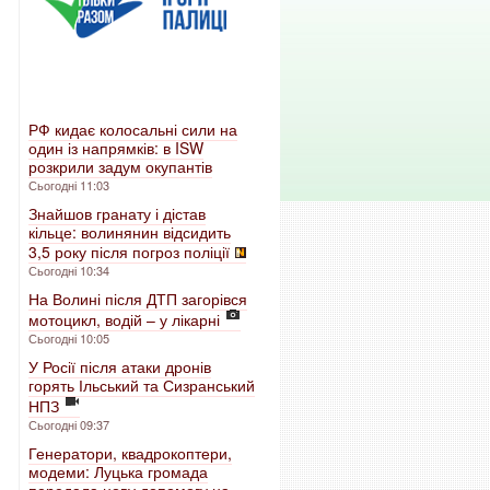
РФ кидає колосальні сили на
один із напрямків: в ISW
розкрили задум окупантів
Сьогодні 11:03
Знайшов гранату і дістав
кільце: волинянин відсидить
3,5 року після погроз поліції
Сьогодні 10:34
На Волині після ДТП загорівся
мотоцикл, водій – у лікарні
Сьогодні 10:05
У Росії після атаки дронів
горять Ільський та Сизранський
НПЗ
Сьогодні 09:37
Генератори, квадрокоптери,
модеми: Луцька громада