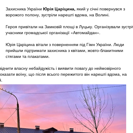
Захисника України
Юрія Царіцина,
який у січні повернувся з
ворожого полону, зустріли нарешті вдома, на Волині.
Героя привітали на Замковій площі в Луцьку. Організували зустрі
учасники громадської організації «Автомайдан».
Юрія Царіцина вітали з поверненням під Гімн України. Люди
прийшли підтримати захисника з квітами, жовто-блакитними
стягами та плакатами.
відчити власну небайдужість і виявити повагу до неймовірного
оказати воїну, що після всього пережитого він нарешті вдома, на
й.