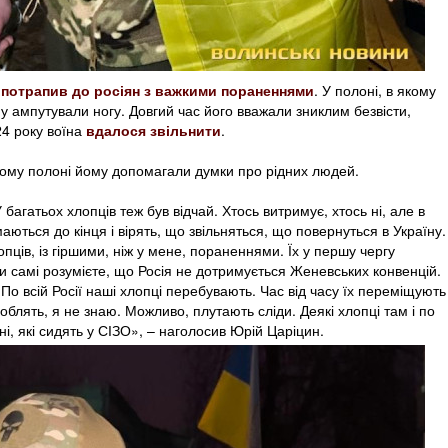
в
потрапив до росіян з важкими пораненнями
. У полоні, в якому
ому ампутували ногу. Довгий час його вважали зниклим безвісти,
24 року воїна
вдалося звільнити
.
ому полоні йому допомагали думки про рідних людей.
багатьох хлопців теж був відчай. Хтось витримує, хтось ні, але в
ються до кінця і вірять, що звільняться, що повернуться в Україну.
опців, із гіршими, ніж у мене, пораненнями. Їх у першу чергу
и самі розумієте, що Росія не дотримується Женевських конвенцій.
По всій Росії наші хлопці перебувають. Час від часу їх переміщують
роблять, я не знаю. Можливо, плутають сліди. Деякі хлопці там і по
ні, які сидять у СІЗО», – наголосив Юрій Царіцин.