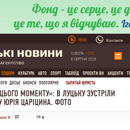
RSS
Контакти
СУБОТА
12:52
8 СЕРПНЯ 2026
СОЦІУМ
КУЛЬТУРА
АВТО
СПОРТ
ТАБЛОЇД
ПРОЕКТИ ВН
АКЦЕНТИ
Т
ЛОГИ
ДОСЬЄ
АНОНСИ
ПОПУЛЯРНЕ
ЗАПИТАЙ ЮРИСТА
ЦЬОГО МОМЕНТУ»: В ЛУЦЬКУ ЗУСТРІЛИ
У ЮРІЯ ЦАРІЦИНА. ФОТО
арів:
0
9