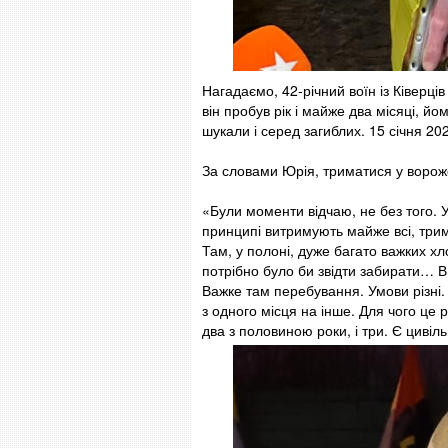
Нагадаємо, 42-річний воїн із Ківерці
він пробув рік і майже два місяці, й
шукали і серед загиблих. 15 січня 20
За словами Юрія, триматися у ворож
«Були моменти відчаю, не без того. У 
принципі витримують майже всі, трима
Там, у полоні, дуже багато важких хл
потрібно було би звідти забирати… В
Важке там перебування. Умови різні. 
з одного місця на інше. Для чого це 
два з половиною роки, і три. Є цивіль