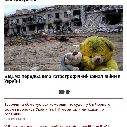
НОВИНИ
Туреччина обмежує рух комерційних суден у бік Чорного
моря і пропонує Україні та РФ мораторій на удари по
кораблях
Сьогодні 13:01
У Бєлгороді жалілися на вибухи, а в Новоросійську БпЛА