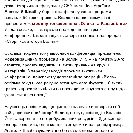
декан історичного факультету СНУ імені Лесі Українки
Анатолій Шваб
, у березні на фінансування програми
виділили 50 тисяч гривень. Вдалося на високому рівні
провести
міжнародну конференцію «Олика та Радзивілли»
.
У планах заходів вказували проведення ще трьох
конференцій. Також планують створити серію телепередач
«Сторінками історії Волині».
Оскільки тиждень тому відбулася конференція, присвячена
модернізаційним процесам на Волині у 19 – на початку 20-го
століття, просять виділити 10 тисяч гривень на друк її
матеріалів. З переліку заходів просили виключити
конференцію, присвячену депортації та операції «Вісла»,
оскільки захід цього року не встигнуть організувати. 10 тисяч
гривень просили виділити на проведення круглого столу щодо
української революції.
Науковець повідомив, що цьогоріч планували створити веб-
сайт, присвячений історії Волині, по-суті, «вікіпедію Волині».
Його створення не потребує значних ресурсів – йдеться про
одноразове вкладення коштів, а згодом лише про підтримку.
Анатолій Шваб зауважив, що без кваліфікованої роботи