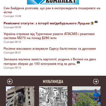
Син Байдена розповів, що рак в експрезидента поширився на
кістки
Сьогодні 10:08
Ремісничі статути: з історії маґдебурзького Луцька
Сьогодні 09:39
Україна отримає від Туреччини ракети ATACMS і реактивні
системи M270 на понад $280 млн
Сьогодні 09:10
Росіяни масовано атакували Одесу балістикою та дронами
Сьогодні 08:41
Запашна малина замість картоплі: родина з Волині на двох
гектарах збирає до 100 кілограмів ягід за день
Сьогодні 08:12
МУЛЬТИМЕДІА