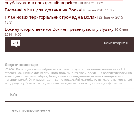
опублікувати в електронній версії
28 Січня 2021 08:59
Безпечні місця для купання на Волині
8 Липня 2015 11:35
План нових територіальних громад на Волині
29 Травня 2015
16:31
Воєнну історію великої Волині презентували у Луцьку
16 Січня
2014 19:00
Коментарів: 0
Додати коментар:
УВАГА! Користувач www.volynnews.com має розуміти, що коментування на сайті
створені аж ніяк не для політичного піару чи антипіару, зведення особистих рахунків,
комерційної реклами, образ, безпідставних звинувачень та інших некоректних і
негідних речей. Утім коментарі – це не редакційні матеріали, не мають попередньої
модерації, суб’єктивні повідомлення і можуть містити недостовірну інформацію.