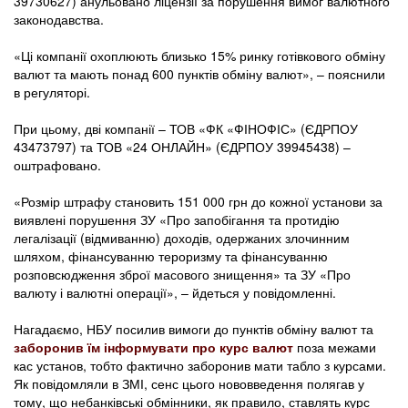
39730627) анульовано ліцензії за порушення вимог валютного
законодавства.
«Ці компанії охоплюють близько 15% ринку готівкового обміну
валют та мають понад 600 пунктів обміну валют», – пояснили
в регуляторі.
При цьому, дві компанії – ТОВ «ФК «ФІНОФІС» (ЄДРПОУ
43473797) та ТОВ «24 ОНЛАЙН» (ЄДРПОУ 39945438) –
оштрафовано.
«Розмір штрафу становить 151 000 грн до кожної установи за
виявлені порушення ЗУ «Про запобігання та протидію
легалізації (відмиванню) доходів, одержаних злочинним
шляхом, фінансуванню тероризму та фінансуванню
розповсюдження зброї масового знищення» та ЗУ «Про
валюту і валютні операції», – йдеться у повідомленні.
Нагадаємо, НБУ посилив вимоги до пунктів обміну валют та
заборонив їм інформувати про курс валют
поза межами
кас установ, тобто фактично заборонив мати табло з курсами.
Як повідомляли в ЗМІ, сенс цього нововведення полягав у
тому, що небанківські обмінники, як правило, ставлять курс