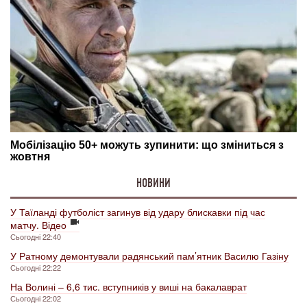
НОВИНИ
У Таїланді футболіст загинув від удару блискавки під час
матчу. Відео
Сьогодні 22:40
У Ратному демонтували радянський пам’ятник Василю Газіну
Сьогодні 22:22
На Волині – 6,6 тис. вступників у виші на бакалаврат
Сьогодні 22:02