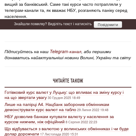
вищий за банківський. Саме такі курси часто потрапляли у
телеграм-канали та, як вважає НБУ, розганяють паніку серед
населення.
Знайшли помилку? Виділіть текст і натисніть
Повідомити
Підписуйтесь на наш
Telegram-канал
, аби першими
дізнаватись найактуальніші новини Волині, України та світу
ЧИТАЙТЕ ТАКОЖ
Готівковий курс валют у Луцьку: що впливає на зміну курсу і
на що звертати увагу
30 Грудня 2025 18:49
Лише на папірці А4. Нацбанк заборонив обмінникам
демонструвати курс валют на табло
29 Липня 2022 19:48
НБУ дозволив банкам купувати валюту у населення за
курсом нижчим, ніж офіційний
8 Серпня 2022 22:23
Що відбувається з валютою у волинських обмінниках і чи буде
долар дорожчати
17 Листопада 2020 15:31