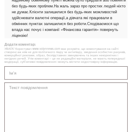
без будь-яких проблем.На жаль зараз про простих людей ніхто
не думає.Клієнти залишилися без будь-яких можливостей
здійснювати валютні операції,а дівчата які працювали в
обмінних пунктах залишилися без роботи.Сподіваємося що
влада нас почує і компанії «Фінансова гарантія» повернуть
ліцензію!
Додати коментар:
УВАГА! Користувач www.volynnews.com має розуміти, що коментування на сайті
створені аж ніяк не для політичного піару чи антипіару, зведення особистих рахунків,
комерційної реклами, образ, безпідставних звинувачень та інших некоректних і
негідних речей. Утім коментарі – це не редакційні матеріали, не мають попередньої
модерації, суб’єктивні повідомлення і можуть містити недостовірну інформацію.