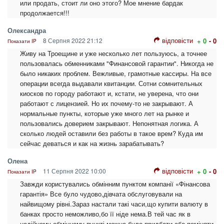
или продать, стоит ли оно этого? Мое мнение бардак
продолжается!!!
Олександра
відповісти
8 Серпня 2022 21:12
+ 0
- 0
Показати IP
Живу на Троещине и уже несколько лет пользуюсь, а точнее
пользовалась обменниками "Финансовой гарантии". Никогда не
было никаких проблем. Вежливые, грамотные кассиры. На все
операции всегда выдавали квитанции. Сотни сомнительных
киосков по городу работают и, кстати, не уверена, что они
работают с лицензией. Но их почему-то не закрывают. А
нормальные пункты, которые уже много лет на рынке и
пользовались доверием закрывают. Непонятная логика. А
сколько людей оставили без работы в такое врем? Куда им
сейчас деваться и как на жизнь зарабатывать?
Олена
відповісти
11 Серпня 2022 10:00
+ 0
- 0
Показати IP
Завжди користувались обмінним пунктом компанії «Фінансова
гарантія» Все було чудово,дівчата обслуговували на
найвищому рівні.Зараз настали такі часи,що купити валюту в
банках просто неможливо,бо її ніде нема.В тей час як в
надійному обмінному пункті можна було придбати або поміняти