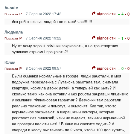
Анонім
відповісти
7 Серпня 2022 17:42
+ 4
- 0
Показати IP
без робот скількі людей і це в такій час!!!!!!!
Людмила
відповісти
7 Серпня 2022 19:22
+ 1
- 0
Показати IP
Ну от чому хороші обмінки закривають, а на транспортних
зупинках стрьомні працюють?!
Юлия
відповісти
8 Серпня 2022 09:57
+ 0
- 0
Показати IP
Были обменки нормальные в городе, люди работали, и моя
подружка переселенка с Луганска работала там, снимала
квартиру, кормила двоих детей, а теперь ей как быть? И
сколько таких как она оставили без роботы забравши лицензию
у компании "Финансовая гарантия"? Девчонки там работали
реально толковые: и помогут, и обьяснят! Как так, что-то
нормальное закрывают, а шарашкины конторы, которые
роботают без лицензий, чеки не выдают, техники нормальной
на проверки валюты нет!!! В банк вы скажите ходить? А
очереди в кассу выстаивать по 2 часа, чтобы 100 дол.купить,