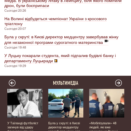
Медіа: В українському літаку в Лейпцигу, біля якого помітили
дрон, були боєприпаси
Сьогодні 20:26
На Волині відбудеться чемпіонат України з кросового
тріатлону
Сьогодні 20:07
Була у скруті: в Києві директор медцентру завербував жінку
для незаконної програми сурогатного материнства
Сьогодні 19:48
У Луцьку покарали студента, який підпалив будівлі банку і
департаменту Луцькради
Сьогодні 19:29
МУЛЬТИМЕДІА
У Таїланді футболіст
Була у скруті: в Києві
«Мобілізували» 48
загинув від удару
директор медцентру
людей, які вже