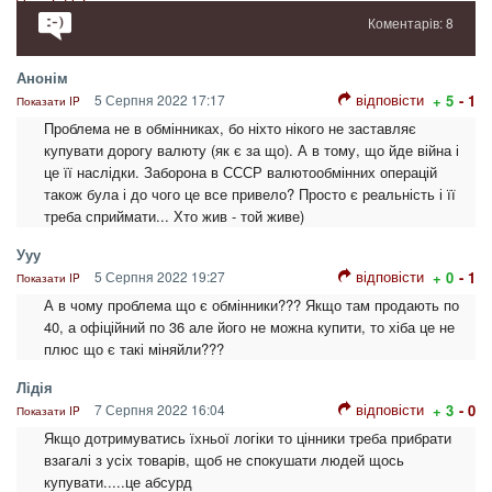
Коментарів: 8
Анонім
відповісти
5 Серпня 2022 17:17
+ 5
- 1
Показати IP
Проблема не в обмінниках, бо ніхто нікого не заставляє
купувати дорогу валюту (як є за що). А в тому, що йде війна і
це її наслідки. Заборона в СССР валютообмінних операцій
також була і до чого це все привело? Просто є реальність і її
треба сприймати... Хто жив - той живе)
Ууу
відповісти
5 Серпня 2022 19:27
+ 0
- 1
Показати IP
А в чому проблема що є обмінники??? Якщо там продають по
40, а офіційний по 36 але його не можна купити, то хіба це не
плюс що є такі міняйли???
Лідія
відповісти
7 Серпня 2022 16:04
+ 3
- 0
Показати IP
Якщо дотримуватись їхньої логіки то цінники треба прибрати
взагалі з усіх товарів, щоб не спокушати людей щось
купувати.....це абсурд