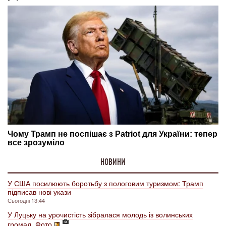
НОВИНИ
У США посилюють боротьбу з пологовим туризмом: Трамп
підписав нові укази
Сьогодні 13:44
У Луцьку на урочистість зібралася молодь із волинських
громад. Фото