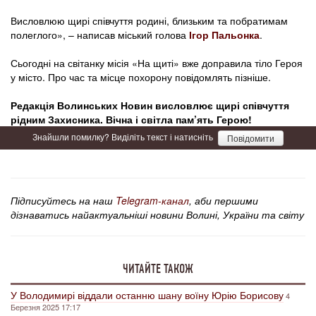
Висловлюю щирі співчуття родині, близьким та побратимам
полеглого», – написав міський голова
Ігор Пальонка
.
Сьогодні на світанку місія «На щиті» вже доправила тіло Героя
у місто. Про час та місце похорону повідомлять пізніше.
Редакція Волинських Новин висловлює щирі співчуття
рідним Захисника. Вічна і світла пам’ять Герою!
Знайшли помилку? Виділіть текст і натисніть
Повідомити
Підписуйтесь на наш
Telegram-канал
, аби першими
дізнаватись найактуальніші новини Волині, України та світу
ЧИТАЙТЕ ТАКОЖ
У Володимирі віддали останню шану воїну Юрію Борисову
4
Березня 2025 17:17