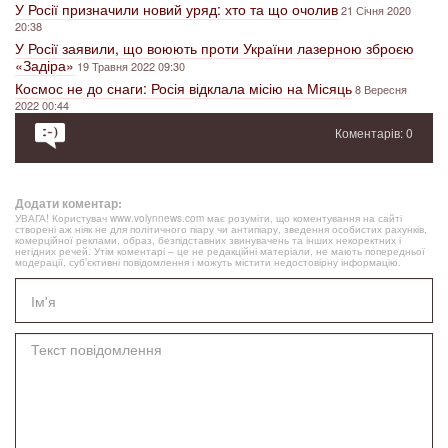
У Росії призначили новий уряд: хто та що очолив
21 Січня 2020
20:38
У Росії заявили, що воюють проти України лазерною зброєю
«Задіра»
19 Травня 2022 09:30
Космос не до снаги: Росія відклала місію на Місяць
8 Вересня
2022 00:44
Коментарів: 0
Додати коментар:
УВАГА! Користувач www.volynnews.com має розуміти, що коментування на сайті
створені аж ніяк не для політичного піару чи антипіару, зведення особистих рахунків,
комерційної реклами, образ, безпідставних звинувачень та інших некоректних і
негідних речей. Утім коментарі – це не редакційні матеріали, не мають попередньої
модерації, суб’єктивні повідомлення і можуть містити недостовірну інформацію.