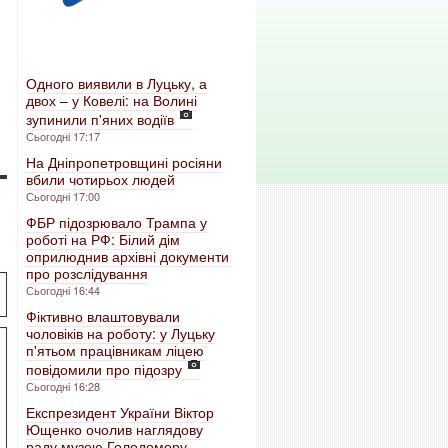
Одного виявили в Луцьку, а
двох – у Ковелі: на Волині
зупинили п'яних водіїв
Сьогодні 17:17
На Дніпропетровщині росіяни
вбили чотирьох людей
Сьогодні 17:00
ФБР підозрювало Трампа у
роботі на РФ: Білий дім
оприлюднив архівні документи
про розслідування
Сьогодні 16:44
Фіктивно влаштовували
чоловіків на роботу: у Луцьку
п'ятьом працівникам ліцею
повідомили про підозру
Сьогодні 16:28
Експрезидент України Віктор
Ющенко очолив наглядову
раду музею Голодомору-