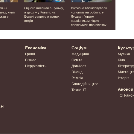
ульні
Одного виявили в Луцьку,
Фіктивно влаштовували
Лише за кіл
алці, який
а двох – у Ковелі: на
чоловіків на роботу: у
Луцьку заф
ежав у
Волині зупинили п'яних
Луцьку п'ятьом
випадків п
водіїв
працівникам ліцею
червоний 
повідомили про підозру
світлофора
Економіка
Соціум
Культу
Гроші
Медицина
Музика
Бізнес
Освіта
Кіно
Нерухомість
Довкілля
Літерату
Вікенд
Мистецт
Релігія
Історія
Благодійництво
Анонси
Техно, IT
ТОП-ано
ВН