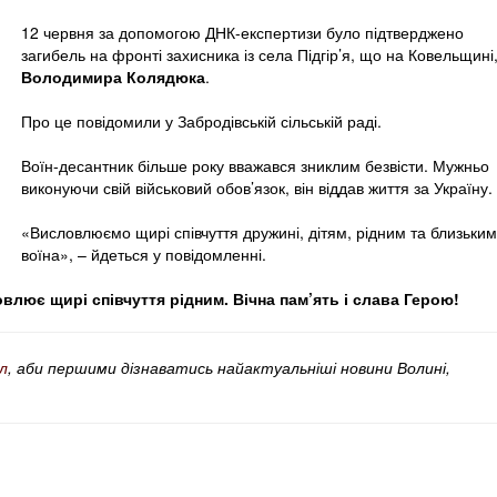
12 червня за допомогою ДНК-експертизи було підтверджено
загибель на фронті захисника із села Підгір’я, що на Ковельщині
Володимира Колядюка
.
Про це повідомили у Забродівській сільській раді.
Воїн-десантник більше року вважався зниклим безвісти. Мужньо
виконуючи свій військовий обов’язок, він віддав життя за Україну.
«Висловлюємо щирі співчуття дружині, дітям, рідним та близьким
воїна», – йдеться у повідомленні.
лює щирі співчуття рідним. Вічна пам’ять і слава Герою!
л
, аби першими дізнаватись найактуальніші новини Волині,