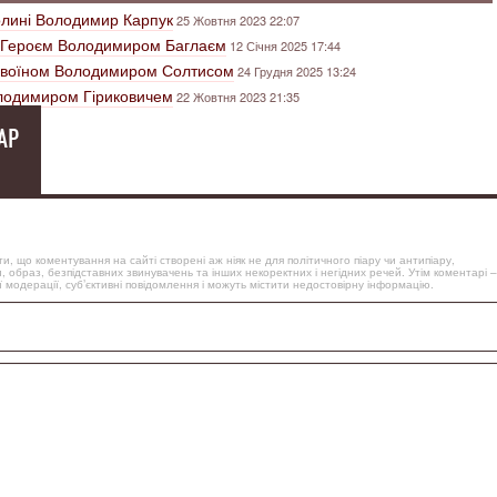
олині Володимир Карпук
25 Жовтня 2023 22:07
з Героєм Володимиром Баглаєм
12 Січня 2025 17:44
з воїном Володимиром Солтисом
24 Грудня 2025 13:24
лодимиром Гіриковичем
22 Жовтня 2023 21:35
АР
, що коментування на сайті створені аж ніяк не для політичного піару чи антипіару,
, образ, безпідставних звинувачень та інших некоректних і негідних речей. Утім коментарі –
 модерації, суб’єктивні повідомлення і можуть містити недостовірну інформацію.