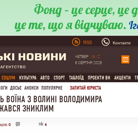
RSS
Контакти
ЧЕТВЕР
18:12
6 СЕРПНЯ 2026
СОЦІУМ
КУЛЬТУРА
АВТО
СПОРТ
ТАБЛОЇД
ПРОЕКТИ ВН
АКЦЕНТИ
Т
ЛОГИ
ДОСЬЄ
АНОНСИ
ПОПУЛЯРНЕ
ЗАПИТАЙ ЮРИСТА
Ь ВОЇНА З ВОЛИНІ ВОЛОДИМИРА
АЖАВСЯ ЗНИКЛИМ
арів:
0
4