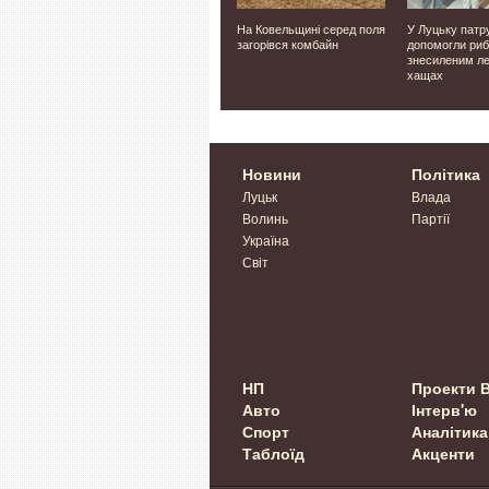
ом у
У аеропорту Лейпцига
На Ковельщині серед поля
У Луцьку патр
ірвали
виявили дрон із
загорівся комбайн
допомогли риб
 «Упир»,
вибуховим пристроєм
знесиленим л
біля українського літака
хащах
Новини
Політика
Луцьк
Влада
Волинь
Партії
Україна
Світ
НП
Проекти 
Авто
Інтерв'ю
Спорт
Аналітика
Таблоїд
Акценти