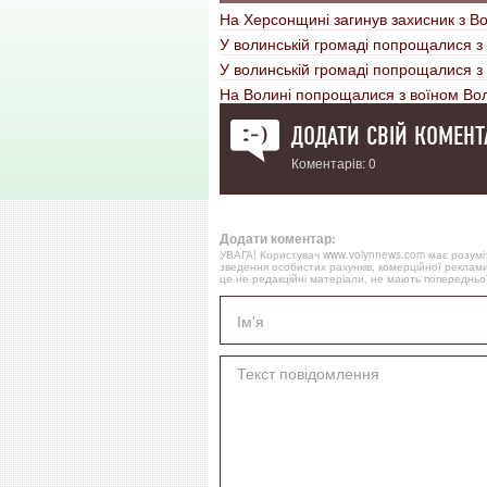
На Херсонщині загинув захисник з В
У волинській громаді попрощалися 
У волинській громаді попрощалися 
На Волині попрощалися з воїном Во
ДОДАТИ СВІЙ КОМЕНТ
Коментарів: 0
Додати коментар:
УВАГА! Користувач www.volynnews.com має розуміти
зведення особистих рахунків, комерційної реклами
це не редакційні матеріали, не мають попередньої