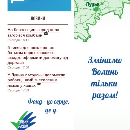
,
НОВИНИ
На Ковельщині серед поля
загорівся комбайн
Сьогодні 18:11
5 тисяч для школяра: як
батькам першокласників
швидко оформити допомогу від
держави
Сьогодні 17:50
У Луцьку патрульні допомогли
рибалці, який знесиленим
лежав у хащах
Сьогодні 17:33