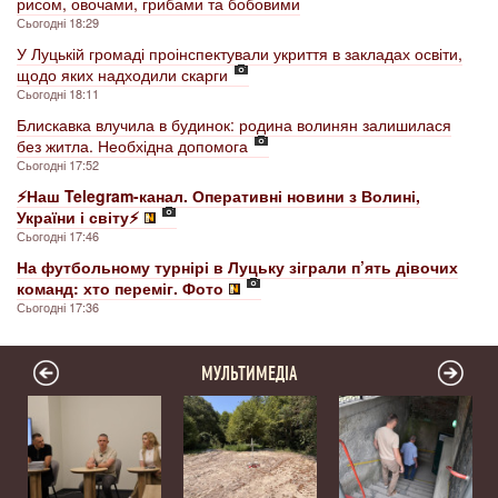
рисом, овочами, грибами та бобовими
Сьогодні 18:29
У Луцькій громаді проінспектували укриття в закладах освіти,
щодо яких надходили скарги
Сьогодні 18:11
Блискавка влучила в будинок: родина волинян залишилася
без житла. Необхідна допомога
Сьогодні 17:52
⚡️Наш Telegram-канал. Оперативні новини з Волині,
України і світу⚡️
Сьогодні 17:46
На футбольному турнірі в Луцьку зіграли п’ять дівочих
команд: хто переміг. Фото
Сьогодні 17:36
МУЛЬТИМЕДІА