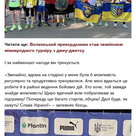
Читати ще:
Волинський прикордонник став чемпіоном
міжнародного турніру з джиу-джитсу
І за найменшої нагоди він тренується.
«Звичайно, вдома на стадіоні у мене була б можливість
регулярно та продуктивно тренуватися. Але мені вдається це
робити й в районі ведення бойових дій. Хто хоче, той завжди
знайде можливість! Щиро вдячний всім побратимам за
підтримку! Попереду ще багато стартів, обіцяю! Далі буде, як
кажуть! Слава Україні!» – запевняє боєць.