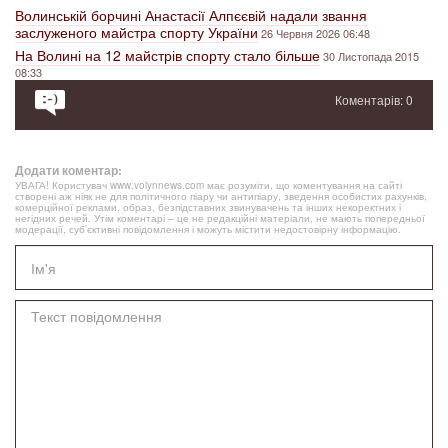
Волинській борчині Анастасії Алпєєвій надали звання
заслуженого майстра спорту України
26 Червня 2026 06:48
На Волині на 12 майстрів спорту стало більше
30 Листопада 2015
08:33
Коментарів: 0
Додати коментар:
УВАГА! Користувач www.volynnews.com має розуміти, що коментування на сайті
створені аж ніяк не для політичного піару чи антипіару, зведення особистих рахунків,
комерційної реклами, образ, безпідставних звинувачень та інших некоректних і
негідних речей. Утім коментарі – це не редакційні матеріали, не мають попередньої
модерації, суб’єктивні повідомлення і можуть містити недостовірну інформацію.