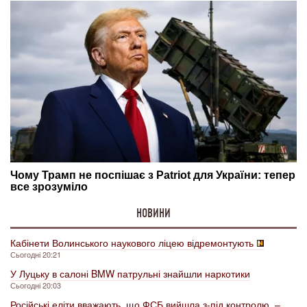
НОВИНИ
Кабінети Волинського наукового ліцею відремонтують
Сьогодні 20:21
У Луцьку в салоні BMW патрульні знайшли наркотики
Сьогодні 20:03
Російські еліти вважають, що ФСБ вийшла з-під контролю, –