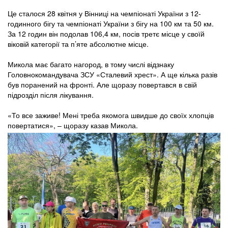
Це сталося 28 квітня у Вінниці на чемпіонаті України з 12-
годинного бігу та чемпіонаті України з бігу на 100 км та 50 км.
За 12 годин він подолав 106,4 км, посів третє місце у своїй
віковій категорії та п’яте абсолютне місце.
Микола має багато нагород, в тому числі відзнаку
Головнокомандувача ЗСУ «Сталевий хрест». А ще кілька разів
був поранений на фронті. Але щоразу повертався в свій
підрозділ після лікування.
«То все заживе! Мені треба якомога швидше до своїх хлопців
повертатися», – щоразу казав Микола.