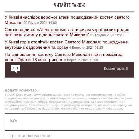
ЧИТАЙТЕ ТАКОЖ
У Києві внаслідок ворожої атаки пошкоджений костел святого
Миколая
20 Грудня 2024 14:00
Святкове диво: «АТБ» допомогла тисячам українських родин
потішити дитину в день святого Миколая*
21 Грудня 2020 12:23
У Києві горів столітній костел Святого Миколая: пошкоджене
внутрішнє оздоблення та орган
4 Вересня 2021 09:25
На відновлення костелу Святого Миколая після пожежі за
день зібрали 18 млн гривень
5 Вересня 2021 19:05
Коментарів: 0
Додати коментар:
УВАГА! Користувач www.volynnews.com має розуміти, що коментування на сайті
створені аж ніяк не для політичного піару чи антипіару, зведення особистих рахунків,
комерційної реклами, образ, безпідставних звинувачень та інших некоректних і
негідних речей. Утім коментарі – це не редакційні матеріали, не мають попередньої
модерації, суб’єктивні повідомлення і можуть містити недостовірну інформацію.