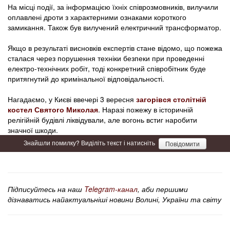
На місці події, за інформацією їхніх співрозмовників, вилучили
оплавлені дроти з характерними ознаками короткого
замикання. Також був вилучений електричний трансформатор.
Якщо в результаті висновків експертів стане відомо, що пожежа
сталася через порушення техніки безпеки при проведенні
електро-технічних робіт, тоді конкретний співробітник буде
притягнутий до кримінальної відповідальності.
Нагадаємо, у Києві ввечері 3 вересня
загорівся столітній
костел Святого Миколая
. Наразі пожежу в історичній
релігійній будівлі ліквідували, але вогонь встиг наробити
значної шкоди.
Знайшли помилку? Виділіть текст і натисніть
Повідомити
Підписуйтесь на наш
Telegram-канал
, аби першими
дізнаватись найактуальніші новини Волині, України та світу