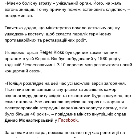
«Маємо болісну втрату – унікальний орган. Його, на жаль,
вогонь знищив. Точну причину пожежі встановить слідство», –
повідомив він.
Ткаченко додав, що міністерство почало детальну оцінку
ушкоджень костелу, щоб скласти перелік термінових
протиаварійних та реставраційних робіт.
Як відомо, орган Reiger Kloss був єдиним таким чинним
органом в усій Європі. Він був побудований у 1980 році у
тодішній Чехословаччині. З 10 вересня мав розпочатися новий
концертний сезон.
«Поліція розглядає на цей час усі можливі версії загоряння.
Після вивчення записів із внутрішніх та зовнішніх камер
відеонагляду, допиту свідків та експертизи буде зрозуміло, що
саме сталося. Але основною версією на зараз є загоряння
електропроводів всередині дерев’яного корпусу органу, якім
було більше 40 років», – повідомив міністр внутрішніх справ
Денис Монастирський
у
Facebook
.
За словами міністра, пожежа почалася під час репетиції на