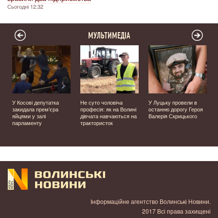
Сьогодні 12:32
МУЛЬТИМЕДІА
У Косові депутатка
Не суто чоловіча
У Луцьку провели в
закидала прем’єра
професія: як на Волині
останню дорогу Героя
яйцями у залі
дівчата навчаються на
Валерія Скрицького
парламенту
трактористок
Інформаційне агентство Волинські Новини.
2017 Всі права захищені