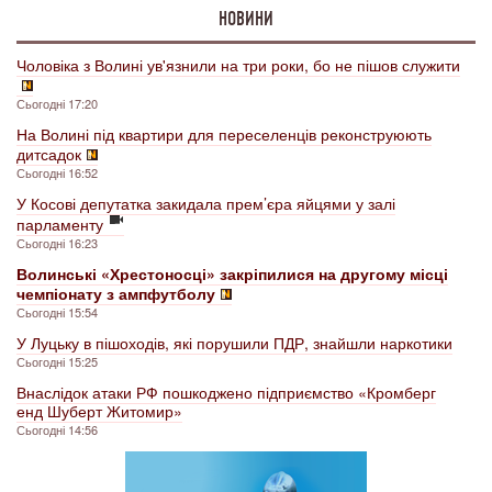
НОВИНИ
Чоловіка з Волині ув'язнили на три роки, бо не пішов служити
Сьогодні 17:20
На Волині під квартири для переселенців реконструюють
дитсадок
Сьогодні 16:52
У Косові депутатка закидала прем’єра яйцями у залі
парламенту
Сьогодні 16:23
Волинські «Хрестоносці» закріпилися на другому місці
чемпіонату з ампфутболу
Сьогодні 15:54
У Луцьку в пішоходів, які порушили ПДР, знайшли наркотики
Сьогодні 15:25
Внаслідок атаки РФ пошкоджено підприємство «Кромберг
енд Шуберт Житомир»
Сьогодні 14:56