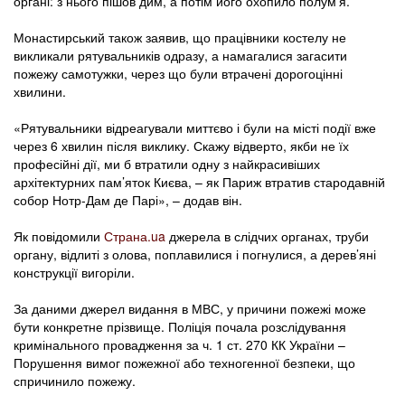
органі: з нього пішов дим, а потім його охопило полум’я.
Монастирський також заявив, що працівники костелу не
викликали рятувальників одразу, а намагалися загасити
пожежу самотужки, через що були втрачені дорогоцінні
хвилини.
«Рятувальники відреагували миттєво і були на місті події вже
через 6 хвилин після виклику. Скажу відверто, якби не їх
професійні дії, ми б втратили одну з найкрасивіших
архітектурних пам’яток Києва, – як Париж втратив стародавній
собор Нотр-Дам де Парі», – додав він.
Як повідомили
Страна.ua
джерела в слідчих органах, труби
органу, відлиті з олова, поплавилися і погнулися, а дерев’яні
конструкції вигоріли.
За даними джерел видання в МВС, у причини пожежі може
бути конкретне прізвище. Поліція почала розслідування
кримінального провадження за ч. 1 ст. 270 КК України –
Порушення вимог пожежної або техногенної безпеки, що
спричинило пожежу.