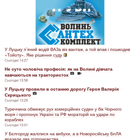
У Луцьку п’яний водій ВАЗа віз вантаж, а той впав і пошкодив
«Тойоту». Яке рішення суду
Сьогодні 14:27
Не суто чоловіча професія: як на Волині дівчата
навчаються на трактористок
Сьогодні 13:58
У Луцьку провели в останню дорогу Героя Валерія
Скрицького
Сьогодні 13:29
Туреччина обмежує рух комерційних суден у бік Чорного
моря і пропонує Україні та РФ мораторій на удари по
кораблях
Сьогодні 13:01
У Бєлгороді жалілися на вибухи, а в Новоросійську БпЛА
вразили два підприємства