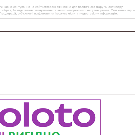
, що коментування на сайті створені аж ніяк не для політичного піару чи антипіару,
, образ, безпідставних звинувачень та інших некоректних і негідних речей. Утім коментарі –
 модерації, суб’єктивні повідомлення і можуть містити недостовірну інформацію.