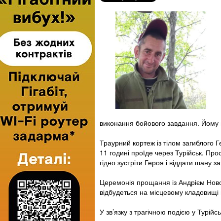
виконання бойового завдання. Йому 
Траурний кортеж із тілом загиблого 
11 годині проїде через Турійськ. Пр
гідно зустріти Героя і віддати шану 
Церемонія прощання із Андрієм Ново
відбудеться на місцевому кладовищі 
У зв’язку з трагічною подією у Турій