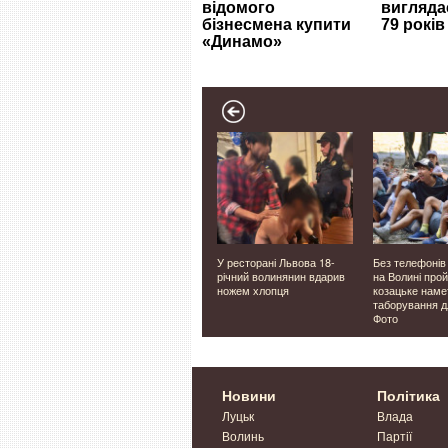
аді в
Ховалась під землею
У ресторані Львова 18-
Без телефонів 
овели
понад 1600 років: в
річний волинянин вдарив
на Волині про
б'я
Британії знайшли
ножем хлопця
козацьке наме
унікальну римську віллу
таборування дл
Фото
Новини
Політика
Луцьк
Влада
Волинь
Партії