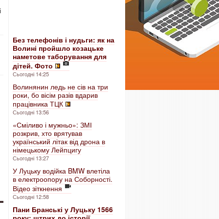
і
Без телефонів і нудьги: як на
Волині пройшло козацьке
наметове таборування для
дітей. Фото
Сьогодні 14:25
Волинянин ледь не сів на три
роки, бо вісім разів вдарив
працівника ТЦК
Сьогодні 13:56
«Сміливо і мужньо»: ЗМІ
розкрив, хто врятував
український літак від дрона в
німецькому Лейпцигу
Сьогодні 13:27
У Луцьку водійка BMW влетіла
в електроопору на Соборності.
Відео зіткнення
Сьогодні 12:58
Пани Бранські у Луцьку 1566
року: штрих до історії