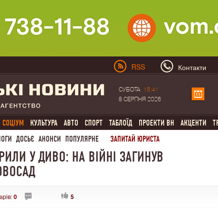
RSS
Контакти
СУБОТА
15:41
8 СЕРПНЯ 2026
СОЦІУМ
КУЛЬТУРА
АВТО
СПОРТ
ТАБЛОЇД
ПРОЕКТИ ВН
АКЦЕНТИ
Т
ЛОГИ
ДОСЬЄ
АНОНСИ
ПОПУЛЯРНЕ
ЗАПИТАЙ ЮРИСТА
ІРИЛИ У ДИВО: НА ВІЙНІ ЗАГИНУВ
ОВОСАД
арів:
0
5