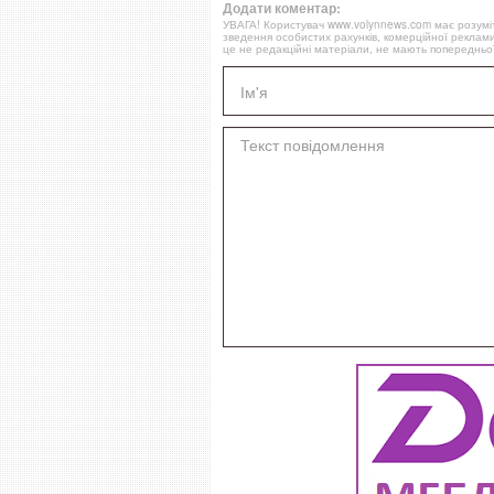
Додати коментар:
УВАГА! Користувач www.volynnews.com має розуміти
зведення особистих рахунків, комерційної реклами
це не редакційні матеріали, не мають попередньої