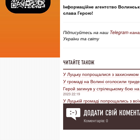
Інформаційне агентство Волинські
слава Герою!
Підписуйтесь на наш
Telegram-кана
України та світу
ЧИТАЙТЕ ТАКОЖ
У Луцьку попрощалися з захисником
У громаді на Волині оголосили триде
Герой загинув у стрілецькому бою н
2023 22:19
У Луцькій громаді попрощались з вої
ДОДАТИ СВІЙ КОМЕНТ
Коментарів: 0