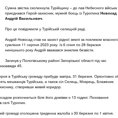
Сумна звістка сколихнула Турійщину – до лав Небесного війська
приєднався Герой-захисник, мужній боєць із Туропина
Новосад
Андрій Васильович
.
Про це повідомили у Турійській селищній раді.
Андрій Новосад став на захист рідної землі за покликом власног
сумління 11 серпня 2023 року. Із 6 січня по 28 березня
нинішнього року Андрій вважався зниклим безвісти.
Загинув у Пологівському районі Запорізької області під час
назавжди 45.
Героя в Турійську громаду прибуде завтра, 31 березня. Орієнтовно о
осять мешканців Турійська, а також сіл Селець, Мокрець, Блаженик
захиснику, створивши живий коридор.
садом розпочнеться біля його домівки о 13 годині. Поховання
в селі Туропин.
ській громаді оголошена триденна жалоба з 30 березня по 1 квітня.