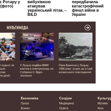
МУЛЬТИМЕДІА
і нудьги: як
У Луцьку водійка BMW
Пани Бранські у Луцьку
У Луцькому
йшло
влетіла в електроопору на
1566 року: штрих до історії
тисяч прод
тове
Соборності. Відео
волинського повсякдення
державної
я дітей.
зіткнення
медицини.
Економіка
Соціум
Культу
Гроші
Медицина
Музика
Бізнес
Освіта
Кіно