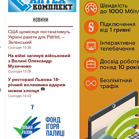
НОВИНИ
США щомісяця постачатимуть
Україні ракети для Patriot, –
Зеленський
о
Сьогодні 15:38
На війні загинув військовий
з Волині Олександр
Музиченко
Сьогодні 15:09
У ресторані Львова 18-
річний волинянин вдарив
б
ножем хлопця
Сьогодні 14:43