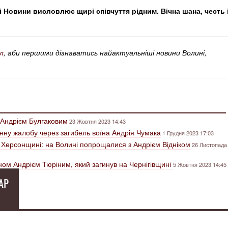
 Новини висловлює щирі співчуття рідним. Вічна шана, честь 
л
, аби першими дізнаватись найактуальніші новини Волині,
 Андрієм Булгаковим
23 Жовтня 2023 14:43
нну жалобу через загибель воїна Андрія Чумака
1 Грудня 2023 17:03
а Херсонщині: на Волині попрощалися з Андрієм Відніком
26 Листопада
ном Андрієм Тюріним, який загинув на Чернігівщині
5 Жовтня 2023 14:45
АР