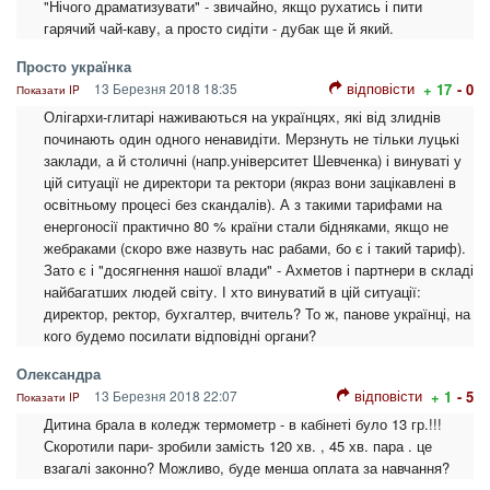
"Нічого драматизувати" - звичайно, якщо рухатись і пити
гарячий чай-каву, а просто сидіти - дубак ще й який.
Просто українка
відповісти
13 Березня 2018 18:35
+ 17
- 0
Показати IP
Олігархи-глитарі наживаються на українцях, які від злиднів
починають один одного ненавидіти. Мерзнуть не тільки луцькі
заклади, а й столичні (напр.університет Шевченка) і винуваті у
цій ситуації не директори та ректори (якраз вони зацікавлені в
освітньому процесі без скандалів). А з такими тарифами на
енергоносії практично 80 % країни стали бідняками, якщо не
жебраками (скоро вже назвуть нас рабами, бо є і такий тариф).
Зато є і "досягнення нашої влади" - Ахметов і партнери в складі
найбагатших людей світу. І хто винуватий в цій ситуації:
директор, ректор, бухгалтер, вчитель? То ж, панове українці, на
кого будемо посилати відповідні органи?
Олександра
відповісти
13 Березня 2018 22:07
+ 1
- 5
Показати IP
Дитина брала в коледж термометр - в кабінеті було 13 гр.!!!
Скоротили пари- зробили замість 120 хв. , 45 хв. пара . це
взагалі законно? Можливо, буде менша оплата за навчання?