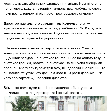
можна думати, аби тільки швидше піти звідти. Нам нічого не
пояснюють, кажуть потерпіти тиждень-два, мабуть, чекають
поки весна теплом зігріє нас», - розповідають студенти.
Директор навчального закладу
Ігор Корчук
спочатку
відмовився коментувати, мовляв, у кабінетах 15-18 градусів
тепла й нічого драматизувати. Однак потім таки пояснив, що
студентам холодно – бо дорогий газ.
«Це пов’язано з великою вартістю плати за газ. У нас є
кошторис і ми за нього не можемо вийти. То ж ви знаєте, що в
ОДА штаб засідав, не вистачає коштів. У нас на оплату газу не
вистачає грошей, багато не вистачає. За минулий місяць ми
спалили 135 тисяч кубометрів газу, він дорогий і неякісний. То
ви запитайте у тих, хто дає нам його в 10 разів дорожче, ніж
його собівартість», - пояснив директор.
Втім, якої саме суми коштів не вистачає, аби студенти
навчалися в теплі, директор так і не зміг назвати.