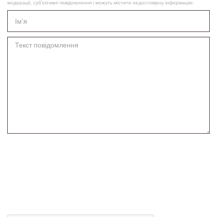
модерації, суб’єктивні повідомлення і можуть містити недостовірну інформацію.