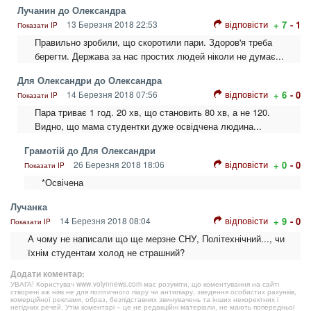
Лучанин до Олександра
відповісти
13 Березня 2018 22:53
+ 7
- 1
Показати IP
Правильно зробили, що скоротили пари. Здоров'я треба
берегти. Держава за нас простих людей ніколи не думає...
Для Олександри до Олександра
відповісти
14 Березня 2018 07:56
+ 6
- 0
Показати IP
Пара триває 1 год. 20 хв, що становить 80 хв, а не 120.
Видно, що мама студентки дуже освідчена людина...
Грамотій до Для Олександри
відповісти
26 Березня 2018 18:06
+ 0
- 0
Показати IP
*Освічена
Лучанка
відповісти
14 Березня 2018 08:04
+ 9
- 0
Показати IP
А чому не написали що ще мерзне СНУ, Політехнічний..., чи
їхнім студентам холод не страшний?
Додати коментар:
УВАГА! Користувач www.volynnews.com має розуміти, що коментування на сайті
створені аж ніяк не для політичного піару чи антипіару, зведення особистих рахунків,
комерційної реклами, образ, безпідставних звинувачень та інших некоректних і
негідних речей. Утім коментарі – це не редакційні матеріали, не мають попередньої