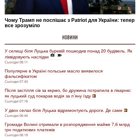
НОВИНИ
У селищі біля Луцька буревій пошкодив понад 20 будівель. Як
ліквідовують наслідки
Сьогодні 08:11
Популярне в Україні польське масло виявилося
фальсифікатом
Сьогодні 07:43
Після застілля сів за кермо, бо дружина потрапила в лікарню:
як луцький суд покарав водія за п’яну їзду
Сьогодні 07:16
У двох селах біля Луцька відремонтують дороги. Де саме
Сьогодні 06:44
Громади Волині отримали в розпорядження майже 7,6 млрд
грн податкових платежів
Сьогодні 06:19