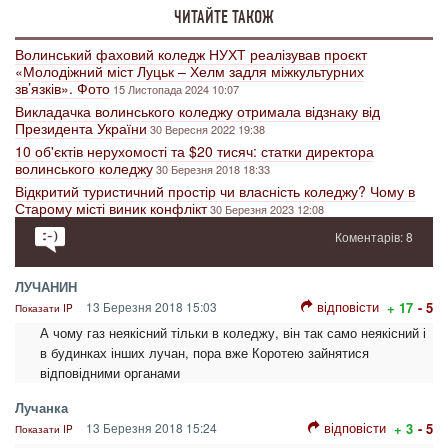
ЧИТАЙТЕ ТАКОЖ
Волинський фаховий коледж НУХТ реалізував проєкт
«Молодіжний міст Луцьк – Хелм задля міжкультурних
зв’язків». Фото
15 Листопада 2024 10:07
Викладачка волинського коледжу отримала відзнаку від
Президента України
30 Вересня 2022 19:38
10 об'єктів нерухомості та $20 тисяч: статки директора
волинського коледжу
30 Березня 2018 18:33
Відкритий туристичний простір чи власність коледжу? Чому в
Старому місті виник конфлікт
30 Березня 2023 12:08
Коментарів: 8
ЛУЧАНИН
відповісти
13 Березня 2018 15:03
+ 17
- 5
Показати IP
А чому газ неякісний тільки в коледжу, він так само неякісний і
в будинках інших лучан, пора вже Коротею зайнятися
відповідними органами
Лучанка
відповісти
13 Березня 2018 15:24
+ 3
- 5
Показати IP