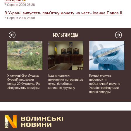
7 Серпня 2026 23:28
В Україні випустять пам’ятну монету на честь Іоанна Павла II
7 Серпня 2026 23:09
МУЛЬТИМЕДІА
У селищі біля Луцька
Їхав миритися:
Комарі можуть
буревій пошкодив
волинянин потрапив до
переносити
понад 20 будівель. Як
суду, бо обікрав
небезпечний вірус: в
ліквідовують наслідки
колишню дружину
Україні зафіксували
перші випадки