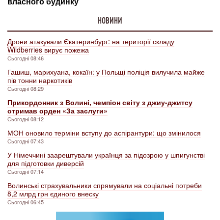
НОВИНИ
Дрони атакували Єкатеринбург: на території складу
Wildberries вирує пожежа
Сьогодні 08:46
Гашиш, марихуана, кокаїн: у Польщі поліція вилучила майже
пів тонни наркотиків
Сьогодні 08:29
Прикордонник з Волині, чемпіон світу з джиу-джитсу
отримав орден «За заслуги»
Сьогодні 08:12
МОН оновило терміни вступу до аспірантури: що змінилося
Сьогодні 07:43
У Німеччині заарештували українця за підозрою у шпигунстві
для підготовки диверсій
Сьогодні 07:14
Волинські страхувальники спрямували на соціальні потреби
8,2 млрд грн єдиного внеску
Сьогодні 06:45