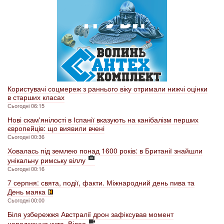
Користувачі соцмереж з раннього віку отримали нижчі оцінки
в старших класах
Сьогодні 06:15
Нові скам'янілості в Іспанії вказують на канібалізм перших
європейців: що виявили вчені
Сьогодні 00:36
Ховалась під землею понад 1600 років: в Британії знайшли
унікальну римську віллу
Сьогодні 00:16
7 серпня: свята, події, факти. Міжнародний день пива та
День маяка
Сьогодні 00:00
Біля узбережжя Австралії дрон зафіксував момент
народження кита. Відео