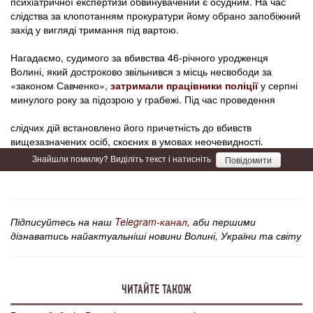
психіатричної експертизи обвинувачений є осудним. На час
слідства за клопотанням прокуратури йому обрано запобіжний
захід у вигляді тримання під вартою.
Нагадаємо, судимого за вбивства 46-річного уродженця
Волині, який достроково звільнився з місць несвободи за
«законом Савченко»,
затримали працівники поліції
у серпні
минулого року за підозрою у грабежі. Під час проведення
слідчих дій встановлено його причетність до вбивств
вищезазначених осіб, скоєних в умовах неочевидності.
Знайшли помилку? Виділіть текст і натисніть
Повідомити
Підписуйтесь на наш
Telegram-канал
, аби першими
дізнаватись найактуальніші новини Волині, України та світу
ЧИТАЙТЕ ТАКОЖ