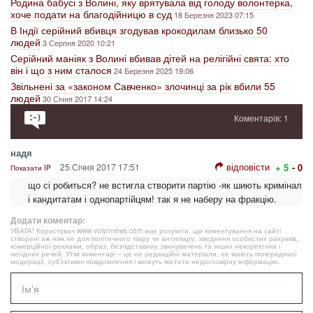
Родина бабусі з Волині, яку врятувала від голоду волонтерка,
хоче подати на благодійницю в суд
18 Березня 2023 07:15
В Індії серійний вбивця згодував крокодилам близько 50
людей
3 Серпня 2020 10:21
Серійний маніяк з Волині вбивав дітей на релігійні свята: хто
він і що з ним сталося
24 Березня 2025 19:06
Звільнені за «законом Савченко» злочинці за рік вбили 55
людей
30 Січня 2017 14:24
Коментарів: 1
надя
відповісти
25 Січня 2017 17:51
+ 5
- 0
Показати IP
що сі робиться? не встигла створити партію -як шиють кримінал
і кандитатам і однопартійцям! так я не наберу на фракцію.
Додати коментар:
УВАГА! Користувач www.volynnews.com має розуміти, що коментування на сайті
створені аж ніяк не для політичного піару чи антипіару, зведення особистих рахунків,
комерційної реклами, образ, безпідставних звинувачень та інших некоректних і
негідних речей. Утім коментарі – це не редакційні матеріали, не мають попередньої
модерації, суб’єктивні повідомлення і можуть містити недостовірну інформацію.