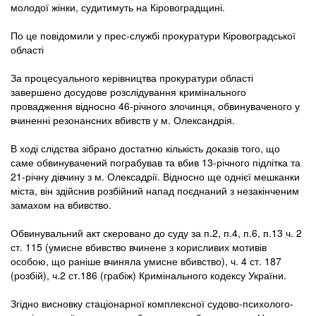
молодої жінки, судитимуть на Кіровоградщині.
По це повідомили у прес-службі прокуратури Кіровоградської
області
За процесуального керівництва прокуратури області
завершено досудове розслідування кримінального
провадження відносно 46-річного злочинця, обвинуваченого у
вчиненні резонансних вбивств у м. Олександрія.
В ході слідства зібрано достатню кількість доказів того, що
саме обвинувачений пограбував та вбив 13-річного підлітка та
21-річну дівчину з м. Олексадрії. Відносно ще однієї мешканки
міста, він здійснив розбійний напад поєднаний з незакінченим
замахом на вбивство.
Обвинувальний акт скеровано до суду за п.2, п.4, п.6, п.13 ч. 2
ст. 115 (умисне вбивство вчинене з корисливих мотивів
особою, що раніше вчиняла умисне вбивство), ч. 4 ст. 187
(розбій), ч.2 ст.186 (грабіж) Кримінального кодексу України.
Згідно висновку стаціонарної комплексної судово-психолого-