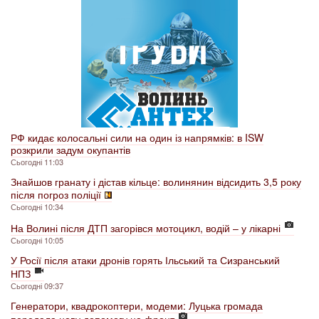
РФ кидає колосальні сили на один із напрямків: в ISW
розкрили задум окупантів
Сьогодні 11:03
Знайшов гранату і дістав кільце: волинянин відсидить 3,5 року
після погроз поліції
Сьогодні 10:34
На Волині після ДТП загорівся мотоцикл, водій – у лікарні
Сьогодні 10:05
У Росії після атаки дронів горять Ільський та Сизранський
НПЗ
Сьогодні 09:37
Генератори, квадрокоптери, модеми: Луцька громада