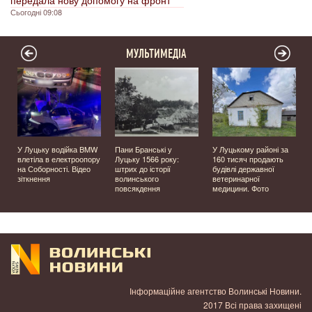
передала нову допомогу на фронт
Сьогодні 09:08
МУЛЬТИМЕДІА
У Луцьку водійка BMW
Пани Бранські у
У Луцькому районі за
влетіла в електроопору
Луцьку 1566 року:
160 тисяч продають
на Соборності. Відео
штрих до історії
будівлі державної
зіткнення
волинського
ветеринарної
повсякдення
медицини. Фото
Інформаційне агентство Волинські Новини.
2017 Всі права захищені