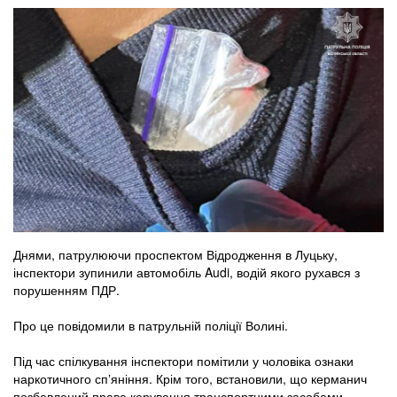
Днями, патрулюючи проспектом Відродження в Луцьку,
інспектори зупинили автомобіль Audi, водій якого рухався з
порушенням ПДР.
Про це повідомили в патрульній поліції Волині.
Під час спілкування інспектори помітили у чоловіка ознаки
наркотичного спʼяніння. Крім того, встановили, що керманич
позбавлений права керування транспортними засобами