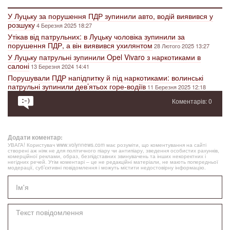
У Луцьку за порушення ПДР зупинили авто, водій виявився у
розшуку
4 Березня 2025 18:27
Утікав від патрульних: в Луцьку чоловіка зупинили за
порушення ПДР, а він виявився ухилянтом
28 Лютого 2025 13:27
У Луцьку патрульні зупинили Opel Vivaro з наркотиками в
салоні
13 Березня 2024 14:41
Порушували ПДР напідпитку й під наркотиками: волинські
патрульні зупинили дев’ятьох горе-водіїв
11 Березня 2025 12:18
Коментарів: 0
Додати коментар:
УВАГА! Користувач www.volynnews.com має розуміти, що коментування на сайті
створені аж ніяк не для політичного піару чи антипіару, зведення особистих рахунків,
комерційної реклами, образ, безпідставних звинувачень та інших некоректних і
негідних речей. Утім коментарі – це не редакційні матеріали, не мають попередньої
модерації, суб’єктивні повідомлення і можуть містити недостовірну інформацію.