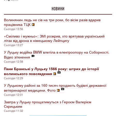
НОВИНИ
Волинянин ледь не сів на три роки, бо вісім разів вдарив
працівника ТЦК
Сьогодні 13:56
«Сміливо і мужньо»: ЗМІ розкрив, хто врятував український
літак від дрона в німецькому Лейпцигу
Сьогодні 13:27
У Луцьку водійка BMW влетіла в електроопору на Соборності.
Відео зіткнення
Сьогодні 12:58
Пани Бранські у Луцьку 1566 року: штрих до історії
волинського повсякдення
Сьогодні 12:29
У Луцькому районі за 160 тисяч продають будівлі державної
ветеринарної медицини. Фото
Сьогодні 12:01
Завтра у Луцьку прощатимуться з Героєм Валерієм
Скрицьким
Сьогодні 11:32