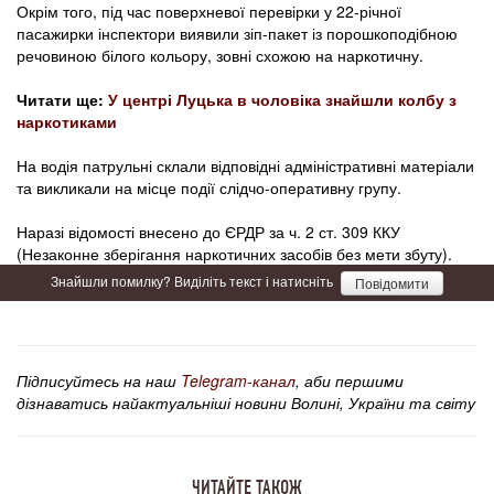
Окрім того, під час поверхневої перевірки у 22-річної
пасажирки інспектори виявили зіп-пакет із порошкоподібною
речовиною білого кольору, зовні схожою на наркотичну.
Читати ще:
У центрі Луцька в чоловіка знайшли колбу з
наркотиками
На водія патрульні склали відповідні адміністративні матеріали
та викликали на місце події слідчо-оперативну групу.
Наразі відомості внесено до ЄРДР за ч. 2 ст. 309 ККУ
(Незаконне зберігання наркотичних засобів без мети збуту).
Знайшли помилку? Виділіть текст і натисніть
Повідомити
Підписуйтесь на наш
Telegram-канал
, аби першими
дізнаватись найактуальніші новини Волині, України та світу
ЧИТАЙТЕ ТАКОЖ