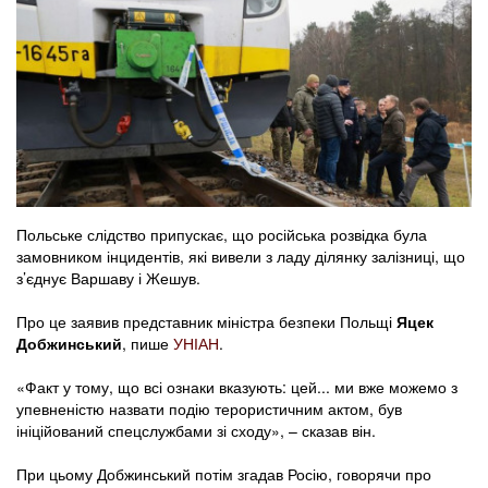
Польське слідство припускає, що російська розвідка була
замовником інцидентів, які вивели з ладу ділянку залізниці, що
з’єднує Варшаву і Жешув.
Про це заявив представник міністра безпеки Польщі
Яцек
Добжинський
, пише
УНІАН
.
«Факт у тому, що всі ознаки вказують: цей... ми вже можемо з
упевненістю назвати подію терористичним актом, був
ініційований спецслужбами зі сходу», – сказав він.
При цьому Добжинський потім згадав Росію, говорячи про