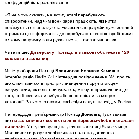
конфіденційність розслідування.
«Я не можу сказати, на якому етапі перебувають
співробітники, над чим вони зараз працюють, які нитки
пов’язують і які аналізують. Російські спецслужби дуже хотіли б
отримати цю інформацію: де перебувають наші співробітники і
в якому напрямку вони рухаються», – сказав чиновник.
Читати ще:
Диверсія у Польщі: військові обстежать 120
кілометрів залізниці
Міністр оборони Польщі
Владислав Косиняк-Камиш
в
інтерв’ю радіо Radio Zet підтвердив повідомлення ЗМІ про те,
що слідчі вивчають пристрій, знайдений поруч із місцем
вибуху, який, як вони припускають, міг бути призначений для
того, щоб «записати вибух або спостерігати за місцем»
детонації. За його словами, «всі сліди ведуть на схід, у Росію».
Напередодні прем’єр-міністр Польщі
Дональд Туск
заявив,
що
на залізничних коліях на лінії Варшава-Люблін сталася
диверсія
. У неділю вранці на ділянці залізниці біля селища
Міка виявили розрив залізничного полотна довжиною
приблизно метр. Увечері того ж дня хтось замкнув