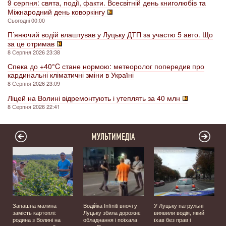
9 серпня: свята, події, факти. Всесвітній день книголюбів та
Міжнародний день коворкінгу
Сьогодні 00:00
П’янючий водій влаштував у Луцьку ДТП за участю 5 авто. Що
за це отримав
8 Серпня 2026 23:38
Спека до +40°C стане нормою: метеоролог попередив про
кардинальні кліматичні зміни в Україні
8 Серпня 2026 23:09
Ліцей на Волині відремонтують і утеплять за 40 млн
8 Серпня 2026 22:41
МУЛЬТИМЕДІА
Запашна малина
Водійка Infiniti вночі у
У Луцьку патрульні
замість картоплі:
Луцьку збила дорожнє
виявили водія, який
родина з Волині на
обладнання і поїхала
їхав без прав і