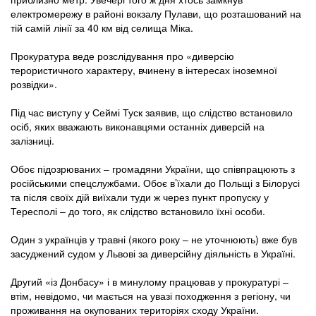
електромережу в районі вокзалу Пулави, що розташований на
тій самій лінії за 40 км від селища Міка.
Прокуратура веде розслідування про «диверсію
терористичного характеру, вчинену в інтересах іноземної
розвідки».
Під час виступу у Сеймі Туск заявив, що слідство встановило
осіб, яких вважають виконавцями останніх диверсій на
залізниці.
Обоє підозрюваних – громадяни України, що співпрацюють з
російськими спецслужбами. Обоє в’їхали до Польщі з Білорусі
та після своїх дій виїхали туди ж через пункт пропуску у
Тересполі – до того, як слідство встановило їхні особи.
Один з українців у травні (якого року – не уточнюють) вже був
засуджений судом у Львові за диверсійну діяльність в Україні.
Другий «із Донбасу» і в минулому працював у прокуратурі –
втім, невідомо, чи мається на увазі походження з регіону, чи
проживання на окупованих територіях сходу України.