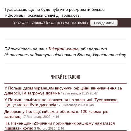
Туск сказав, що не буде публічно розкривати більше
інформації, оскільки слідчі дії тривають.
Знайшли помилку? Виділіть текст і натисніть
Повідомити
Підписуйтесь на наш
Telegram-канал
, аби першими
дізнаватись найактуальніші новини Волині, України та світу
ЧИТАЙТЕ ТАКОЖ
У Польщі двом українцям висунули офіційні звинувачення за
диверсії, їм загрожує довічне
19 Листопада 2025 20:47
У Польщі помітили пошкодження на залізниці. Туск вважає,
що це могла бути диверсія
17 Листопада 2025 08:45
Диверсія у Польщі: військові обстежать 120 кілометрів
залізниці
17 Листопада 2025 14:16
На Рівненщині 23-річний прихильник рашизму намагався
підірвати колію
3 Лютого 2025 12:16