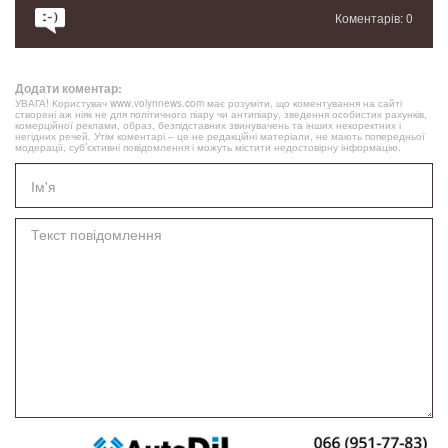
Коментарів: 0
Додати коментар:
УВАГА! Користувач www.volynnews.com має розуміти, що коментування на сайті
створені аж ніяк не для політичного піару чи антипіару, зведення особистих рахунків,
комерційної реклами, образ, безпідставних звинувачень та інших некоректних і
негідних речей. Утім коментарі – це не редакційні матеріали, не мають попередньої
модерації, суб’єктивні повідомлення і можуть містити недостовірну інформацію.