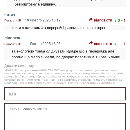
безкоштовну медицину....
читач
відповісти
10 Лютого 2025 18:12
+ 0
- 1
Показати IP
книги з пляшками в переробцi разом... шо характєрно
лінивець
відповісти
11 Лютого 2025 18:26
+ 1
- 1
Показати IP
за екологією треба слідкувати -добре що є переробка але
погано що мало зібрали, по дворах пластику в 10 раз більше
Додати коментар:
УВАГА! Користувач www.volynnews.com має розуміти, що коментування на сайті
створені аж ніяк не для політичного піару чи антипіару, зведення особистих рахунків,
комерційної реклами, образ, безпідставних звинувачень та інших некоректних і
негідних речей. Утім коментарі – це не редакційні матеріали, не мають попередньої
модерації, суб’єктивні повідомлення і можуть містити недостовірну інформацію.