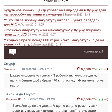
ЧИТАЙТЕ ТАКОЖ
Будуть нові книжки: центр управління відходами в Луцьку здав
на переробку пів тонни макулатури
3 Вересня 2023 19:48
Усі кошти за зібрану макулатуру школярі Луцька передали
для АТО
6 Лютого 2015 14:55
«Російську літературу – на макулатуру»: у Луцьку збирають
гроші для ЗСУ
21 Жовтня 2022 10:07
У Луцьку зібрали понад 600 кг російської макулатури, піде на
туалетний папір
2 Листопада 2022 10:19
Коментарів: 4
Смурф
відповісти
10 Лютого 2025 17:37
+ 0
- 1
Показати IP
Цікаво чи доцільно тримати 3 робочих включно з водієм,
палити бензин щоб зібрати 470 кг пластику. Як на мене то не
варто.
Анонім до Смурф
відповісти
10 Лютого 2025 21:29
+ 2
- 0
Показати IP
Звичайно це не вигідно.... А ще не вигідно ремонтувати
дороги, утримувати школи, платити пенсії, утримувати