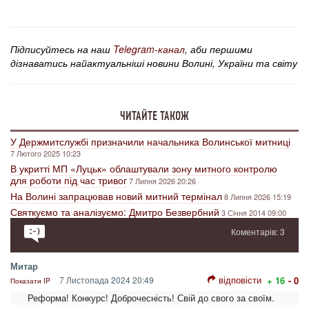
Підписуйтесь на наш
Telegram-канал
, аби першими
дізнаватись найактуальніші новини Волині, України та світу
ЧИТАЙТЕ ТАКОЖ
У Держмитслужбі призначили начальника Волинської митниці
7 Лютого 2025 10:23
В укритті МП «Луцьк» облаштували зону митного контролю
для роботи під час тривог
7 Липня 2026 20:26
На Волині запрацював новий митний термінал
8 Липня 2026 15:19
Святкуємо та аналізуємо: Дмитро Безвербний
3 Січня 2014 09:00
Коментарів: 3
Митар
відповісти
7 Листопада 2024 20:49
+ 16
- 0
Показати IP
Реформа! Конкурс! Доброчесність! Свій до свого за своїм.