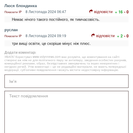
Люся блондинка
відповісти
8 Листопада 2024 06:47
+ 16
- 0
Показати IP
Немає нічого такого постійного, як тимчасовість.
руслан
відповісти
8 Листопада 2024 09:19
+ 2
- 0
Показати IP
три вищі освіти, це скоріше мінус ніж плюс.
Додати коментар:
УВАГА! Користувач www.volynnews.com має розуміти, що коментування на сайті
створені аж ніяк не для політичного піару чи антипіару, зведення особистих рахунків,
комерційної реклами, образ, безпідставних звинувачень та інших некоректних і
негідних речей. Утім коментарі – це не редакційні матеріали, не мають попередньої
модерації, суб’єктивні повідомлення і можуть містити недостовірну інформацію.