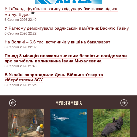
У Таїланді футболіст загинув від удару блискавки під час
матчу. Відео
6 Серпня 2026 22:40
У Ратному демонтували радянський пам’ятник Василю Газіну
6 Серпня 2026 22:22
На Волині – 6,6 тис. вступників у виші на бакалаврат
6 Серпня 2026 22:02
Понад 8 місяців вважали зниклим безвісти: повідомили
про загибель волинянина Івана Михалевича
6 Серпня 2026 21:43
В Україні запровадили День Військ зв'язку та
кібербезпеки ЗСУ
6 Серпня 2026 21:25
МУЛЬТИМЕДІА