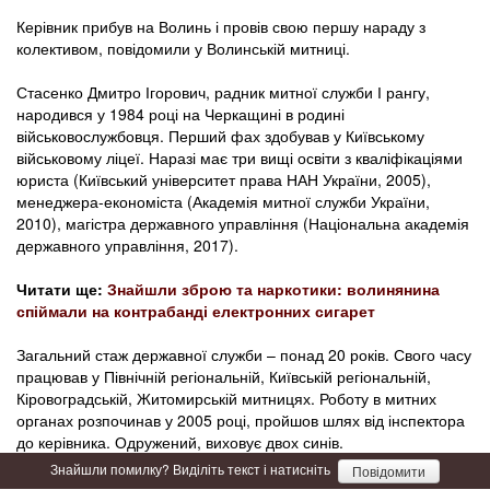
Керівник прибув на Волинь і провів свою першу нараду з
колективом, повідомили у Волинській митниці.
Стасенко Дмитро Ігорович, радник митної служби І рангу,
народився у 1984 році на Черкащині в родині
військовослужбовця. Перший фах здобував у Київському
військовому ліцеї. Наразі має три вищі освіти з кваліфікаціями
юриста (Київський університет права НАН України, 2005),
менеджера-економіста (Академія митної служби України,
2010), магістра державного управління (Національна академія
державного управління, 2017).
Читати ще:
Знайшли зброю та наркотики: волинянина
спіймали на контрабанді електронних сигарет
Загальний стаж державної служби – понад 20 років. Свого часу
працював у Північній регіональній, Київській регіональній,
Кіровоградській, Житомирській митницях. Роботу в митних
органах розпочинав у 2005 році, пройшов шлях від інспектора
до керівника. Одружений, виховує двох синів.
Знайшли помилку? Виділіть текст і натисніть
Повідомити