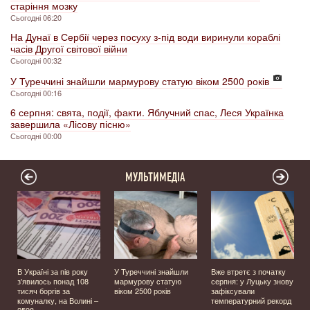
старіння мозку
Сьогодні 06:20
На Дунаї в Сербії через посуху з-під води виринули кораблі
часів Другої світової війни
Сьогодні 00:32
У Туреччині знайшли мармурову статую віком 2500 років
Сьогодні 00:16
6 серпня: свята, події, факти. Яблучний спас, Леся Українка
завершила «Лісову пісню»
Сьогодні 00:00
МУЛЬТИМЕДІА
В Україні за пів року
У Туреччині знайшли
Вже втретє з початку
з'явилось понад 108
мармурову статую
серпня: у Луцьку знову
тисяч боргів за
віком 2500 років
зафіксували
комуналку, на Волині –
температурний рекорд