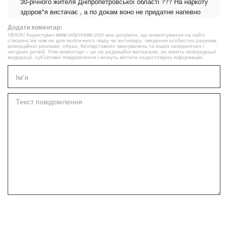
30-річного жителя Дніпропетровської області ??? На наркоту
здоров"я вистачає , а по докам воно не придатне напевно
Додати коментар:
УВАГА! Користувач www.volynnews.com має розуміти, що коментування на сайті
створені аж ніяк не для політичного піару чи антипіару, зведення особистих рахунків,
комерційної реклами, образ, безпідставних звинувачень та інших некоректних і
негідних речей. Утім коментарі – це не редакційні матеріали, не мають попередньої
модерації, суб’єктивні повідомлення і можуть містити недостовірну інформацію.