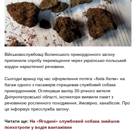
Військовослужбовці Волинського прикордонного загону
припинили спробу переміщення через українсько-польський
кордон наркотичної речовини.
Сьогодні вранці під час оформлення потяга «Київ-Хелм» на
багаж одного з пасажирів спрацював службовий собака
прикордонників. Оглянувши валізу 30-річного жителя
Дніпропетровської області, інспектори виявили пакет з
речовиною рослинного походження, ймовірно, канабісом. Про
це інформує пресслужба загону.
Читати ще:
На «Ягодині» службовий собака знайшов
психотропи у водія вантажівки