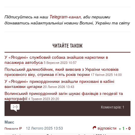
Підписуйтесь на наш
Telegram-канал
, аби першими
дізнаватись найактуальніші новини Волині, України та світу
ЧИТАЙТЕ ТАКОЖ
У «Ягодині» службовий собака знайшов наркотики в
пасажира автобуса
5 Вересня 2023 10:57
Польський далекобійник, який вивозив з України чоловіків
призовного віку, отримав п’ять років тюрми
17 Квітня 2025 14:00
У «Ягодині» прикордонники знайшли приховані в кабіні
вантажівки цигарки
20 Липня 2026 13:43
Волинський прикордонний загін шукає фахівців з геодезії та
картографії
4 Травня 2023 20:20
Коментарів: 1
Макс
відповісти
12 Лютого 2025 13:53
+ 1
- 0
Показати IP