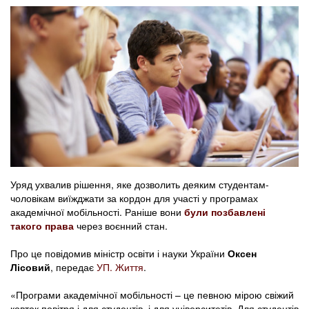
Уряд ухвалив рішення, яке дозволить деяким студентам-
чоловікам виїжджати за кордон для участі у програмах
академічної мобільності. Раніше вони
були позбавлені
такого права
через воєнний стан.
Про це повідомив міністр освіти і науки України
Оксен
Лісовий
, передає
УП. Життя
.
«Програми академічної мобільності – це певною мірою свіжий
ковток повітря і для студентів, і для університетів. Для студентів