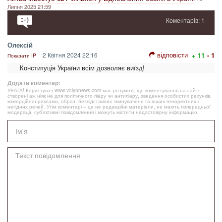
Липня 2025 21:59
Коментарів: 1
Олексій
відповісти
2 Квітня 2024 22:16
+ 11
- 1
Показати IP
Конституція України всім дозволяє виїзд!
Додати коментар:
УВАГА! Користувач www.volynnews.com має розуміти, що коментування на сайті
створені аж ніяк не для політичного піару чи антипіару, зведення особистих рахунків,
комерційної реклами, образ, безпідставних звинувачень та інших некоректних і
негідних речей. Утім коментарі – це не редакційні матеріали, не мають попередньої
модерації, суб’єктивні повідомлення і можуть містити недостовірну інформацію.