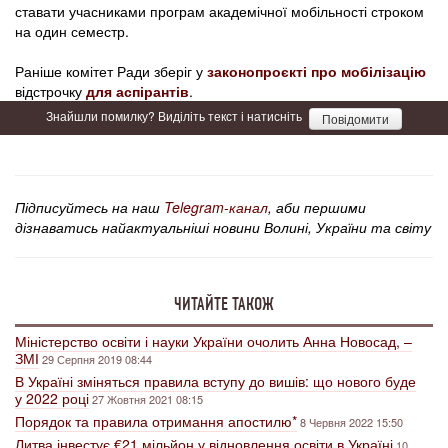
ставати учасниками програм академічної мобільності строком
на один семестр.
Раніше комітет Ради зберіг у
законопроєкті про мобілізацію
відстрочку
для аспірантів
.
Знайшли помилку? Виділіть текст і натисніть
Повідомити
Підписуйтесь на наш
Telegram-канал
, аби першими
дізнаватись найактуальніші новини Волині, України та світу
ЧИТАЙТЕ ТАКОЖ
Міністерство освіти і науки України очолить Анна Новосад, –
ЗМІ
29 Серпня 2019 08:44
В Україні зміняться правила вступу до вишів: що нового буде
у 2022 році
27 Жовтня 2021 08:15
Порядок та правила отримання апостилю*
8 Червня 2022 15:50
Литва інвестує €21 мільйон у відновлення освіти в Україні
10