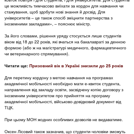
це можливість тимчасово виїхати за кордон для навчання чи
стажування, щоб здобути нові знання й досвід. Для
університетів – це також спосіб зміцнити партнерства з
іноземними закладами», – пояснює міністр.
За його словами, рішення уряду стосується лише студентів
віком від 18 до 22 років, які вчаться на бакалавраті за денною
формою (або ж на магістратурі медичного, фармацевтичного
чи ветеринарного спрямування).
Читати ще:
Призовний вік в Україні знизили до 25 років
Для перетину кордону з метою навчання на програмах
академічної мобільності необхідно мати е-квиток студента,
направлення від закладу освіти, засвідчену копію договору з
іноземним університетом про прийняття на програму
академічної мобільності, військово-довідковий документ від
ТЦК.
При цьому МОН жодних особливих дозволів не видаватиме.
Оксен Лісовий також зазначив, що студенти-чоловіки зможуть