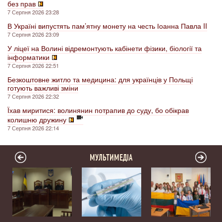
без прав
7 Серпня 2026 23:28
В Україні випустять пам’ятну монету на честь Іоанна Павла II
7 Серпня 2026 23:09
У ліцеї на Волині відремонтують кабінети фізики, біології та
інформатики
7 Серпня 2026 22:51
Безкоштовне житло та медицина: для українців у Польщі
готують важливі зміни
7 Серпня 2026 22:32
Їхав миритися: волинянин потрапив до суду, бо обікрав
колишню дружину
7 Серпня 2026 22:14
МУЛЬТИМЕДІА