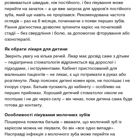
розвивається швидше, ніж постійного, і без лікування може
перейти на зачаток – а це вже загроза для здоров'я постійного
зуба, який ще навіть не прорізався. Рекомендована частота
оглядів – раз на 6 місяців, починаючи з появи перших зубів.
Рання діагностика дозволяє зупинити карієс на початковій
стадії – без свердління і болю, за допомогою фторування або
озонотерапії.
Як обрати лікаря для дитини
Зверніть увагу на кілька речей. Лікар має досвід саме з дітьми
– педіатрична стоматологія відрізняється від дорослої і
підходами, і інструментами. Кабінет пристосований для
маленьких пацієнтів – не лякає, є що потримати в руках або
розглянути. Лікар пояснює дитині кожен крок, не поспішає і не
ігнорує страх. Батьків пускають до кабінету – особливо на
перших прийомах. Хороший дитячий стоматолог ніколи не
поспішає і не діє через силу – він чекає, поки дитина сама буде
готова до контакту.
Особливості лікування молочних зубів
Поширена помилка батьків – вважати, що молочний зуб із
карієсом можна не лікувати, бо він «все одно випаде».
Насправді інфекція з молочного зуба може перейти на