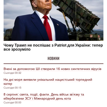
НОВИНИ
Вчені за допомогою ШІ створили 16 нових синтетичних вірусів
Сьогодні 00:32
На дні моря виявили унікальний нацистський торпедний
катер
Сьогодні 00:15
8 серпня: свята, події, факти. День військ зв’язку та
кібербезпеки ЗСУ і Міжнародний день кота
Сьогодні 00:00