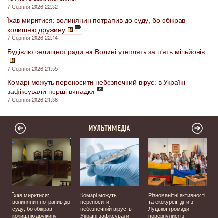
7 Серпня 2026 22:32
Їхав миритися: волинянин потрапив до суду, бо обікрав
колишню дружину
7 Серпня 2026 22:14
Будівлю селищної ради на Волині утеплять за п’ять мільйонів
7 Серпня 2026 21:55
Комарі можуть переносити небезпечний вірус: в Україні
зафіксували перші випадки
7 Серпня 2026 21:36
МУЛЬТИМЕДІА
Їхав миритися:
Комарі можуть
Різноманітні активності
волинянин потрапив до
переносити
та екскурсії: діти з
суду, бо обікрав
небезпечний вірус: в
Луцької громади
колишню дружину
Україні зафіксували
повернулися з