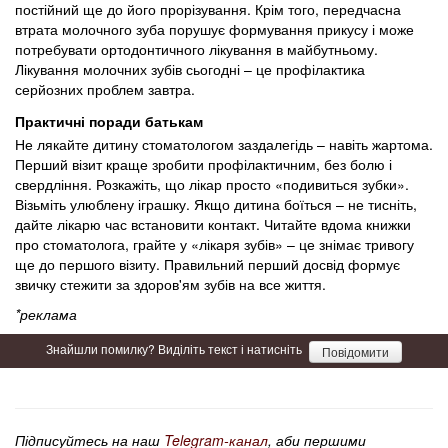
постійний ще до його прорізування. Крім того, передчасна
втрата молочного зуба порушує формування прикусу і може
потребувати ортодонтичного лікування в майбутньому.
Лікування молочних зубів сьогодні – це профілактика
серйозних проблем завтра.
Практичні поради батькам
Не лякайте дитину стоматологом заздалегідь – навіть жартома.
Перший візит краще зробити профілактичним, без болю і
свердління. Розкажіть, що лікар просто «подивиться зубки».
Візьміть улюблену іграшку. Якщо дитина боїться – не тисніть,
дайте лікарю час встановити контакт. Читайте вдома книжки
про стоматолога, грайте у «лікаря зубів» – це знімає тривогу
ще до першого візиту. Правильний перший досвід формує
звичку стежити за здоров'ям зубів на все життя.
*реклама
Знайшли помилку? Виділіть текст і натисніть
Повідомити
Підписуйтесь на наш
Telegram-канал
, аби першими