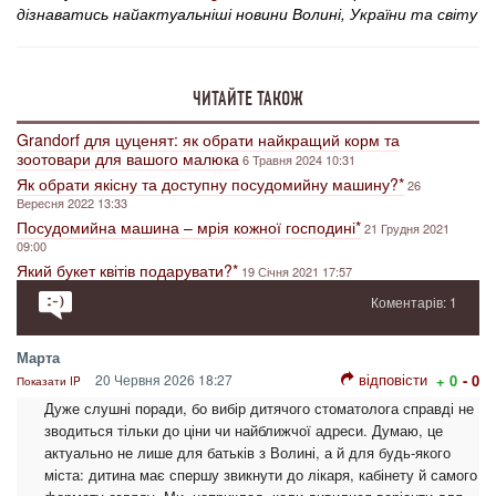
дізнаватись найактуальніші новини Волині, України та світу
ЧИТАЙТЕ ТАКОЖ
Grandorf для цуценят: як обрати найкращий корм та
зоотовари для вашого малюка
6 Травня 2024 10:31
Як обрати якісну та доступну посудомийну машину?*
26
Вересня 2022 13:33
Посудомийна машина – мрія кожної господині*
21 Грудня 2021
09:00
Який букет квітів подарувати?*
19 Січня 2021 17:57
Коментарів: 1
Марта
відповісти
20 Червня 2026 18:27
+ 0
- 0
Показати IP
Дуже слушні поради, бо вибір дитячого стоматолога справді не
зводиться тільки до ціни чи найближчої адреси. Думаю, це
актуально не лише для батьків з Волині, а й для будь-якого
міста: дитина має спершу звикнути до лікаря, кабінету й самого