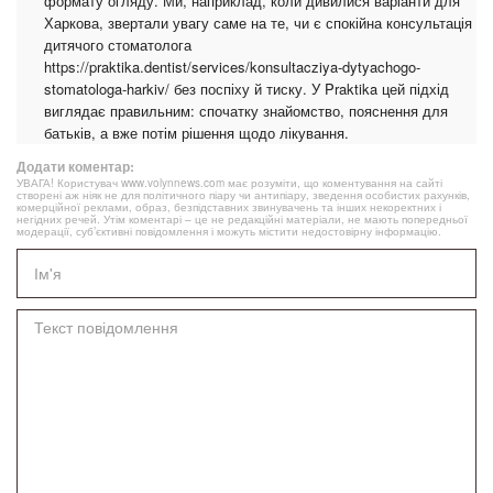
формату огляду. Ми, наприклад, коли дивилися варіанти для
Харкова, звертали увагу саме на те, чи є спокійна консультація
дитячого стоматолога
https://praktika.dentist/services/konsultacziya-dytyachogo-
stomatologa-harkiv/ без поспіху й тиску. У Praktika цей підхід
виглядає правильним: спочатку знайомство, пояснення для
батьків, а вже потім рішення щодо лікування.
Додати коментар:
УВАГА! Користувач www.volynnews.com має розуміти, що коментування на сайті
створені аж ніяк не для політичного піару чи антипіару, зведення особистих рахунків,
комерційної реклами, образ, безпідставних звинувачень та інших некоректних і
негідних речей. Утім коментарі – це не редакційні матеріали, не мають попередньої
модерації, суб’єктивні повідомлення і можуть містити недостовірну інформацію.