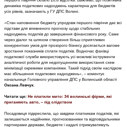
динаміка податкових надходжень характерна для бюджетів
усіх рівнів, зазначають у ГУ ДПС Волині.
«Стан наповнення бюджету упродовж першого півріччя дає всі
підстави для впевненого прогнозу щодо стабільних
надходжень податків до завершення фінансового року. Саме
через діалог та шляхом створення більш сприятливих
конкурентних умов для прозорого бізнесу досягається вагоме
зростання показників сплати податків. Водночас фахівці
податкової служби використовують усі можливі інструменти
аналітичної роботи для недопущенням використання схем
мінімізації окремими компаніями. Такий підхід своїм наслідком
має збільшення податкових надходжень», – коментує
начальниця Головного управління ДПС у Волинській області
Оксана Левчук
.
Читати ще:
Не платили мито: 34 волинські фірми, які
приганяють авто, – під слідством
Посадовиця підкреслила, що завдяки платникам податків, які
залишаються надійними, прогнозованими та відповідальними
партнерами держави, бюджети і надалі отримуватимуть