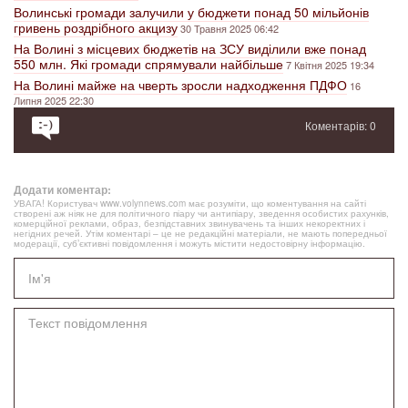
Волинські громади залучили у бюджети понад 50 мільйонів
гривень роздрібного акцизу
30 Травня 2025 06:42
На Волині з місцевих бюджетів на ЗСУ виділили вже понад
550 млн. Які громади спрямували найбільше
7 Квітня 2025 19:34
На Волині майже на чверть зросли надходження ПДФО
16
Липня 2025 22:30
Коментарів: 0
Додати коментар:
УВАГА! Користувач www.volynnews.com має розуміти, що коментування на сайті
створені аж ніяк не для політичного піару чи антипіару, зведення особистих рахунків,
комерційної реклами, образ, безпідставних звинувачень та інших некоректних і
негідних речей. Утім коментарі – це не редакційні матеріали, не мають попередньої
модерації, суб’єктивні повідомлення і можуть містити недостовірну інформацію.