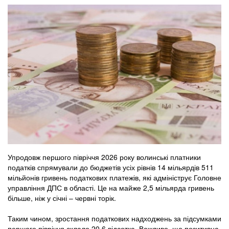
Упродовж першого півріччя 2026 року волинські платники
податків спрямували до бюджетів усіх рівнів 14 мільярдів 511
мільйонів гривень податкових платежів, які адмініструє Головне
управління ДПС в області. Це на майже 2,5 мільярда гривень
більше, ніж у січні – червні торік.
Таким чином, зростання податкових надходжень за підсумками
першого півріччя склало 20,6 відсотка. Важливо, що позитивна