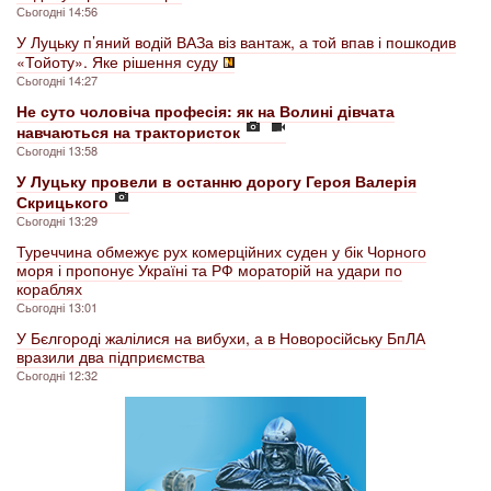
Сьогодні 14:56
У Луцьку п’яний водій ВАЗа віз вантаж, а той впав і пошкодив
«Тойоту». Яке рішення суду
Сьогодні 14:27
Не суто чоловіча професія: як на Волині дівчата
навчаються на трактористок
Сьогодні 13:58
У Луцьку провели в останню дорогу Героя Валерія
Скрицького
Сьогодні 13:29
Туреччина обмежує рух комерційних суден у бік Чорного
моря і пропонує Україні та РФ мораторій на удари по
кораблях
Сьогодні 13:01
У Бєлгороді жалілися на вибухи, а в Новоросійську БпЛА
вразили два підприємства
Сьогодні 12:32