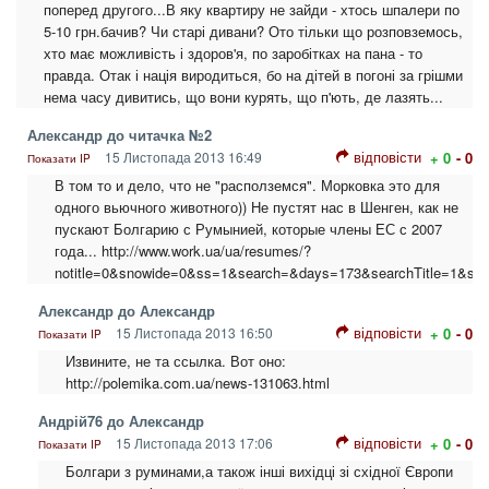
поперед другого...В яку квартиру не зайди - хтось шпалери по
5-10 грн.бачив? Чи старі дивани? Ото тільки що розповземось,
хто має можливість і здоров'я, по заробітках на пана - то
правда. Отак і нація виродиться, бо на дітей в погоні за грішми
нема часу дивитись, що вони курять, що п'ють, де лазять...
Александр до читачка №2
відповісти
15 Листопада 2013 16:49
+ 0
- 0
Показати IP
В том то и дело, что не "располземся". Морковка это для
одного вьючного животного)) Не пустят нас в Шенген, как не
пускают Болгарию с Румынией, которые члены ЕС с 2007
года... http://www.work.ua/ua/resumes/?
notitle=0&snowide=0&ss=1&search=&days=173&searchTitle=1&sw
Александр до Александр
відповісти
15 Листопада 2013 16:50
+ 0
- 0
Показати IP
Извините, не та ссылка. Вот оно:
http://polemika.com.ua/news-131063.html
Андрій76 до Александр
відповісти
15 Листопада 2013 17:06
+ 0
- 0
Показати IP
Болгари з руминами,а також інші вихідці зі східної Європи