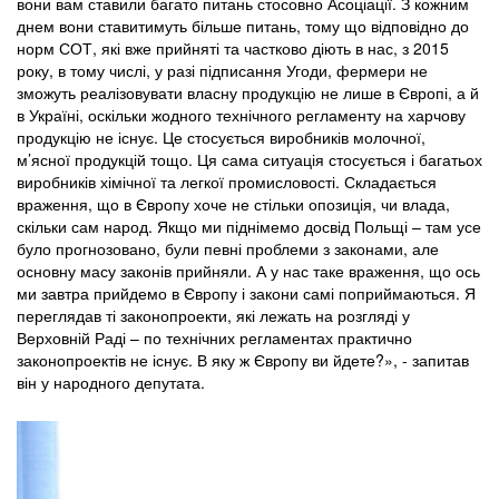
вони вам ставили багато питань стосовно Асоціації. З кожним
днем вони ставитимуть більше питань, тому що відповідно до
норм СОТ, які вже прийняті та частково діють в нас, з 2015
року, в тому числі, у разі підписання Угоди, фермери не
зможуть реалізовувати власну продукцію не лише в Європі, а й
в Україні, оскільки жодного технічного регламенту на харчову
продукцію не існує. Це стосується виробників молочної,
м’ясної продукцій тощо. Ця сама ситуація стосується і багатьох
виробників хімічної та легкої промисловості. Складається
враження, що в Європу хоче не стільки опозиція, чи влада,
скільки сам народ. Якщо ми піднімемо досвід Польщі – там усе
було прогнозовано, були певні проблеми з законами, але
основну масу законів прийняли. А у нас таке враження, що ось
ми завтра прийдемо в Європу і закони самі поприймаються. Я
переглядав ті законопроекти, які лежать на розгляді у
Верховній Раді – по технічних регламентах практично
законопроектів не існує. В яку ж Європу ви йдете?», - запитав
він у народного депутата.