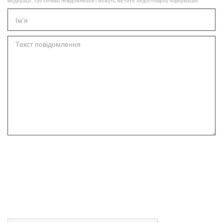
модерації, суб’єктивні повідомлення і можуть містити недостовірну інформацію.