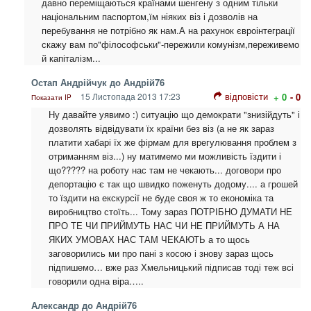
давно переміщаються країнами шенгену з одним тільки
національним паспортом,їм ніяких віз і дозволів на
перебування не потрібно як нам.А на рахунок євроінтеграції
скажу вам по"філософськи"-пережили комунізм,переживемо
й капіталізм...
Остап Андрійчук до Андрій76
відповісти
15 Листопада 2013 17:23
+ 0
- 0
Показати IP
Ну давайте уявимо :) ситуацію що демократи "знизійдуть" і
дозволять відвідувати їх країни без віз (а не як зараз
платити хабарі їх же фірмам для врегулювання проблем з
отриманням віз...) ну матимемо ми можливість їздити і
що????? на роботу нас там не чекають... договори про
депортацію є так що швидко поженуть додому.... а грошей
то їздити на екскурсії не буде своя ж то економіка та
виробництво стоїть... Тому зараз ПОТРІБНО ДУМАТИ НЕ
ПРО ТЕ ЧИ ПРИЙМУТЬ НАС ЧИ НЕ ПРИЙМУТЬ А НА
ЯКИХ УМОВАХ НАС ТАМ ЧЕКАЮТЬ а то щось
заговорились ми про пані з косою і знову зараз щось
підпишемо… вже раз Хмельницький підписав тоді теж всі
говорили одна віра…..
Александр до Андрій76