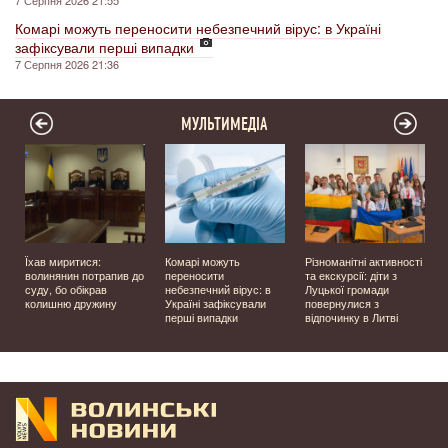
7 Серпня 2026 21:55
Комарі можуть переносити небезпечний вірус: в Україні
зафіксували перші випадки
7 Серпня 2026 21:36
МУЛЬТИМЕДІА
Їхав миритися:
Комарі можуть
Різноманітні активності
волинянин потрапив до
переносити
та екскурсії: діти з
суду, бо обікрав
небезпечний вірус: в
Луцької громади
колишню дружину
Україні зафіксували
повернулися з
перші випадки
відпочинку в Литві
у