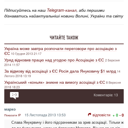
Підписуйтесь на наш
Telegram-канал
, аби першими
дізнаватись найактуальніші новини Волині, України та світу
ЧИТАЙТЕ ТАКОЖ
Україна може завтра розпочати переговори про асоціацію з
ЄС
10 Грудня 2013 21:17
Уряд відновив працю над угодою про Асоціацію з ЄС
2 Березня
2014 11:57
За відмову від асоціації з ЄС Росія дала Януковичу $1 млрд
14
Лютого 2018 13:19
Український «коньяк» зникне на вимогу асоціації з ЄС
8 Вересня
2018 18:23
Коментарів: 13
марко
відповісти
15 Листопада 2013 13:53
+ 0
- 0
Показати IP
Слава Янукрвичу і його підсрачникам за зрив асоціації. Тільки ж
де ви були вчора, чому не боронили Маркова. Він же за це сів.