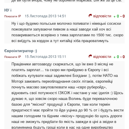
НУ і
відповісти
15 Листопада 2013 14:51
+ 0
- 0
Показати IP
Ну і що будемо польське молочко попивати і німецькі сосиски
пожовувати запуваючи пивком а наші заводи хай хоч всі
позакриваються всерівно з тима зарплатами по 1500 тис. скоро
всі виїдуть за кордон а тут китайці хіба працюватимуть
Євроінтигратор :)
відповісти
15 Листопада 2013 15:11
+ 0
- 0
Показати IP
Працівники автозаводу скаржаться, що їм вже 3 місяці не
платять зарплат... та скоро ми прийдемо в Європу і всі
побіжать купувати наші задимлені Богдани :), потім НАТО на
Моторі замовить переобладнання своїх літаків, європейці
почнуть масово закуповлювати наш «євро руберойд»,
відновить свої потужності ІЗКОЖ і настане у нас ідилія :) Щось
думаю я, що зовсім скоро наша Волинь буде перевалочною
базою для "якісної" продукції з Європи, там коли термін
придатності має пройти то йде уцінка до 90 % от і будуть вести
нашим голодним та бідним «якісну» продукцію бо щось дороге
наші не зможуть придбати бо якість завжди в ціні а звідки в
волинянина будуть гроші коли в нас на одне виробництво