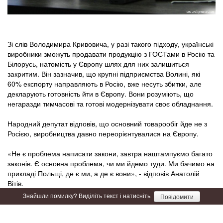
Зі слів Володимира Кривовича, у разі такого підходу, українські
виробники зможуть продавати продукцію з ГОСТами в Росію та
Білорусь, натомість у Європу шлях для них залишиться
закритим. Він зазначив, що крупні підприємства Волині, які
60% експорту направляють в Росію, вже несуть збитки, але
декларують готовність йти в Європу. Вони розуміють, що
негаразди тимчасові та готові модернізувати своє обладнання.
Народний депутат відповів, що основний товарообіг йде не з
Росією, виробництва давно переорієнтувалися на Європу.
«Не є проблема написати закони, завтра наштампуємо багато
законів. Є основна проблема, чи ми йдемо туди. Ми бачимо на
прикладі Польщі, де є ми, а де є вони», - відповів Анатолій
Вітів.
Знайшли помилку? Виділіть текст і натисніть
Повідомити