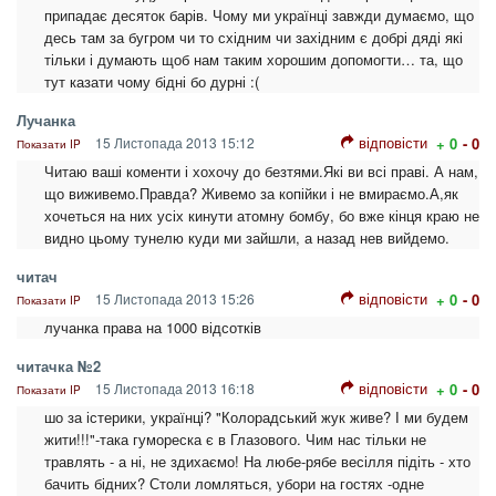
припадає десяток барів. Чому ми українці завжди думаємо, що
десь там за бугром чи то східним чи західним є добрі дяді які
тільки і думають щоб нам таким хорошим допомогти… та, що
тут казати чому бідні бо дурні :(
Лучанка
відповісти
15 Листопада 2013 15:12
+ 0
- 0
Показати IP
Читаю ваші коменти і хохочу до безтями.Які ви всі праві. А нам,
що виживемо.Правда? Живемо за копійки і не вмираємо.А,як
хочеться на них усіх кинути атомну бомбу, бо вже кінця краю не
видно цьому тунелю куди ми зайшли, а назад нев вийдемо.
читач
відповісти
15 Листопада 2013 15:26
+ 0
- 0
Показати IP
лучанка права на 1000 відсотків
читачка №2
відповісти
15 Листопада 2013 16:18
+ 0
- 0
Показати IP
шо за істерики, українці? "Колорадський жук живе? І ми будем
жити!!!"-така гумореска є в Глазового. Чим нас тільки не
травлять - а ні, не здихаємо! На любе-рябе весілля підіть - хто
бачить бідних? Столи ломляться, убори на гостях -одне