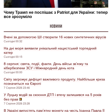
НОВИНИ
Вчені за допомогою ШІ створили 16 нових синтетичних вірусів
Сьогодні 00:32
На дні моря виявили унікальний нацистський торпедний
катер
Сьогодні 00:15
8 серпня: свята, події, факти. День військ зв’язку та
кібербезпеки ЗСУ і Міжнародний день кота
Сьогодні 00:00
Світу загрожує дефіцит важливого продукту. Найбільше криза
позначиться на Європі
7 Серпня 2026 23:46
У Луцьку водій за скоєння ДТП і втечу залишився на 5 років
без прав
7 Серпня 2026 23:28
В Україні випустять пам’ятну монету на честь Іоанна Павла II