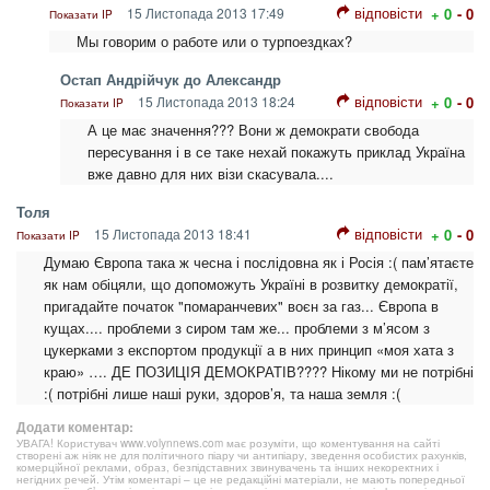
відповісти
15 Листопада 2013 17:49
+ 0
- 0
Показати IP
Мы говорим о работе или о турпоездках?
Остап Андрійчук до Александр
відповісти
15 Листопада 2013 18:24
+ 0
- 0
Показати IP
А це має значення??? Вони ж демократи свобода
пересування і в се таке нехай покажуть приклад Україна
вже давно для них візи скасувала....
Толя
відповісти
15 Листопада 2013 18:41
+ 0
- 0
Показати IP
Думаю Європа така ж чесна і послідовна як і Росія :( пам’ятаєте
як нам обіцяли, що допоможуть Україні в розвитку демократії,
пригадайте початок "помаранчевих" воєн за газ... Європа в
кущах.... проблеми з сиром там же... проблеми з м’ясом з
цукерками з експортом продукції а в них принцип «моя хата з
краю» …. ДЕ ПОЗИЦІЯ ДЕМОКРАТІВ???? Нікому ми не потрібні
:( потрібні лише наші руки, здоров’я, та наша земля :(
Додати коментар:
УВАГА! Користувач www.volynnews.com має розуміти, що коментування на сайті
створені аж ніяк не для політичного піару чи антипіару, зведення особистих рахунків,
комерційної реклами, образ, безпідставних звинувачень та інших некоректних і
негідних речей. Утім коментарі – це не редакційні матеріали, не мають попередньої