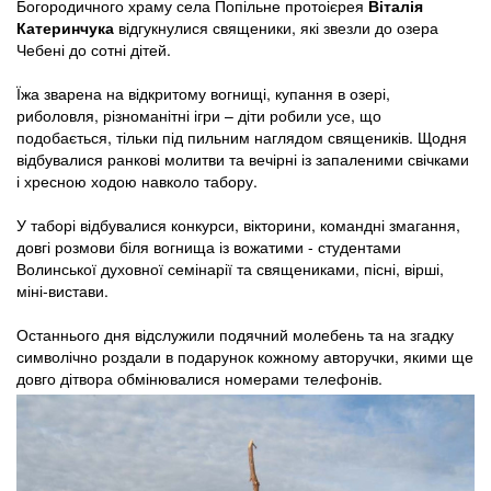
Богородичного храму села Попільне протоієрея
Віталія
Катеринчука
відгукнулися священики, які звезли до озера
Чебені до сотні дітей.
Їжа зварена на відкритому вогнищі, купання в озері,
риболовля, різноманітні ігри – діти робили усе, що
подобається, тільки під пильним наглядом священиків. Щодня
відбувалися ранкові молитви та вечірні із запаленими свічками
і хресною ходою навколо табору.
У таборі відбувалися конкурси, вікторини, командні змагання,
довгі розмови біля вогнища із вожатими - студентами
Волинської духовної семінарії та священиками, пісні, вірші,
міні-вистави.
Останнього дня відслужили подячний молебень та на згадку
символічно роздали в подарунок кожному авторучки, якими ще
довго дітвора обмінювалися номерами телефонів.