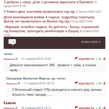
З добром у серці: дітки з аутизмом відпочили в Буковелі
18
Грудня 2015 07:00
У Ковелі двоє хлопчиків провалилися під лід
13 Лютого 2022 10:27
Дітей реанімували майже 4 години: подробиці порятунку
братів, які провалились на Волині під лід
4 Січня 2023 19:45
«Вирішив: потрібно падати, бо доб’ють». Боєць, поранений
під Бахмутом, проходить реабілітацію в Луцьку
20 Травня 2023
16:43
Коментарів: 3
читач
відповісти
11 Серпня 2010 15:41
+ 0
- 0
Показати IP
Дивуюся заангажованості ЗМІ - провели 1 табір, а стільки
шуму...
Священик Валентин Марчук до читач
відповісти
11 Серпня 2010 16:12
+ 0
- 0
Показати IP
У Волинській єпархії УПЦ проводиться кожного року велика
кількість таких заходів.......
Exaboto
відповісти
12 Серпня 2010 12:11
+ 0
- 0
Показати IP