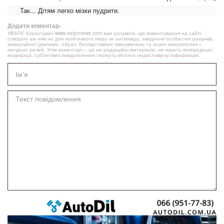
Так... Дітям легко мізки пудрити.
Додати коментар:
УВАГА! Користувач www.volynnews.com має розуміти, що коментування на сайті
створені аж ніяк не для політичного піару чи антипіару, зведення особистих рахунків,
комерційної реклами, образ, безпідставних звинувачень та інших некоректних і
негідних речей. Утім коментарі – це не редакційні матеріали, не мають попередньої
модерації, суб’єктивні повідомлення і можуть містити недостовірну інформацію.