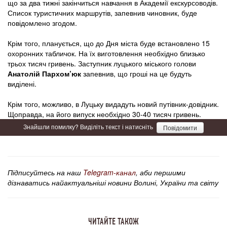
що за два тижні закінчиться навчання в Академії екскурсоводів.
Список туристичних маршрутів, запевнив чиновник, буде
повідомлено згодом.
Крім того, планується, що до Дня міста буде встановлено 15
охоронних табличок. На їх виготовлення необхідно близько
трьох тисяч гривень. Заступник луцького міського голови
Анатолій Пархом’юк
запевнив, що гроші на це будуть
виділені.
Крім того, можливо, в Луцьку видадуть новий путівник-довідник.
Щоправда, на його випуск необхідно 30-40 тисяч гривень.
Знайшли помилку? Виділіть текст і натисніть
Повідомити
Підписуйтесь на наш
Telegram-канал
, аби першими
дізнаватись найактуальніші новини Волині, України та світу
ЧИТАЙТЕ ТАКОЖ