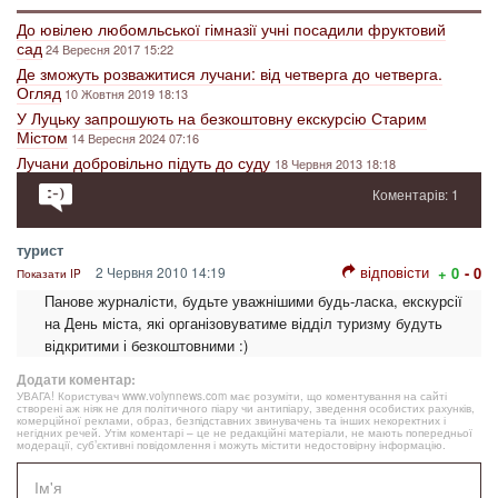
До ювілею любомльської гімназії учні посадили фруктовий
сад
24 Вересня 2017 15:22
Де зможуть розважитися лучани: від четверга до четверга.
Огляд
10 Жовтня 2019 18:13
У Луцьку запрошують на безкоштовну екскурсію Старим
Містом
14 Вересня 2024 07:16
Лучани добровільно підуть до суду
18 Червня 2013 18:18
Коментарів: 1
турист
відповісти
2 Червня 2010 14:19
+ 0
- 0
Показати IP
Панове журналісти, будьте уважнішими будь-ласка, екскурсії
на День міста, які організовуватиме відділ туризму будуть
відкритими і безкоштовними :)
Додати коментар:
УВАГА! Користувач www.volynnews.com має розуміти, що коментування на сайті
створені аж ніяк не для політичного піару чи антипіару, зведення особистих рахунків,
комерційної реклами, образ, безпідставних звинувачень та інших некоректних і
негідних речей. Утім коментарі – це не редакційні матеріали, не мають попередньої
модерації, суб’єктивні повідомлення і можуть містити недостовірну інформацію.