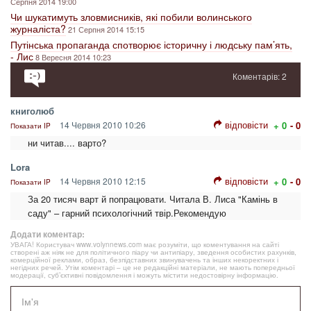
Серпня 2014 19:00
Чи шукатимуть зловмисників, які побили волинського
журналіста?
21 Серпня 2014 15:15
Путінська пропаганда спотворює історичну і людську пам’ять,
- Лис
8 Вересня 2014 10:23
Коментарів: 2
книголюб
відповісти
14 Червня 2010 10:26
+ 0
- 0
Показати IP
ни читав.... варто?
Lora
відповісти
14 Червня 2010 12:15
+ 0
- 0
Показати IP
За 20 тисяч варт й попрацювати. Читала В. Лиса "Камінь в
саду" – гарний психологічний твір.Рекомендую
Додати коментар:
УВАГА! Користувач www.volynnews.com має розуміти, що коментування на сайті
створені аж ніяк не для політичного піару чи антипіару, зведення особистих рахунків,
комерційної реклами, образ, безпідставних звинувачень та інших некоректних і
негідних речей. Утім коментарі – це не редакційні матеріали, не мають попередньої
модерації, суб’єктивні повідомлення і можуть містити недостовірну інформацію.