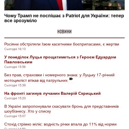
НОВИНИ
Росіяни обстріляли Ізюм касетними боєприпасами, є жертви
Сьогодні 16:13
У понеділок Луцьк прощатиметься з Героєм Едуардом
Павловським
Сьогодні 15:56
Без прав, страховки і номерного знака: у Луцьку 17-річний
мотоцикліст втікав від патрульних
Сьогодні 15:39
На фронті загинув лучанин Валерій Скрицький
Сьогодні 15:23
В Україні запропонували скасувати бронь для представників
шоубізнесу. Хто у списку
Сьогодні 15:07
Стохід стрімко міліє: водність річки впала до 11% від норми
Сьогодні 14:50