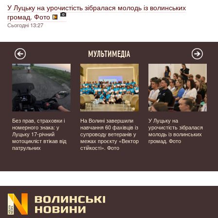
У Луцьку на урочистість зібралася молодь із волинських
громад. Фото
Сьогодні 13:27
МУЛЬТИМЕДІА
Без прав, страховки і
На Волині завершили
У Луцьку на
номерного знака: у
навчання 60 фахівців із
урочистість зібралася
Луцьку 17-річний
супроводу ветеранів у
молодь із волинських
мотоцикліст втікав від
межах проєкту «Вектор
громад. Фото
патрульних
стійкості». Фото