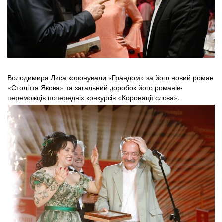
Володимира Лиса коронували «Грандом» за його новий роман
«Століття Якова» та загальний доробок його романів-
переможців попередніх конкурсів «Коронації слова».