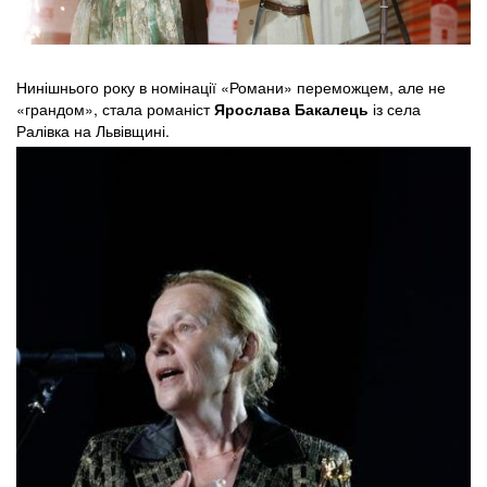
Нинішнього року в номінації «Романи» переможцем, але не
«грандом», стала романіст
Ярослава Бакалець
із села
Ралівка на Львівщині.