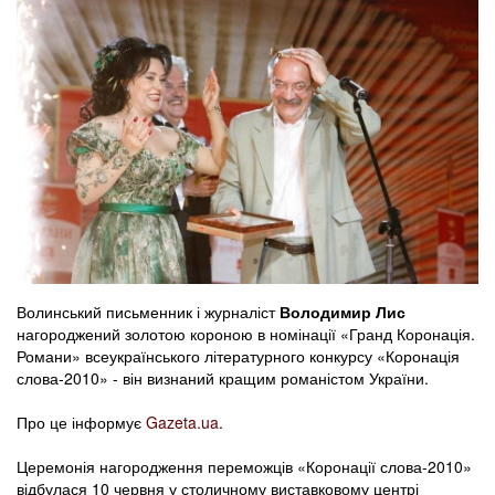
Волинський письменник і журналіст
Володимир Лис
нагороджений золотою короною в номінації «Гранд Коронація.
Романи» всеукраїнського літературного конкурсу «Коронація
слова-2010» - він визнаний кращим романістом України.
Про це інформує
Gazeta.ua
.
Церемонія нагородження переможців «Коронації слова-2010»
відбулася 10 червня у столичному виставковому центрі