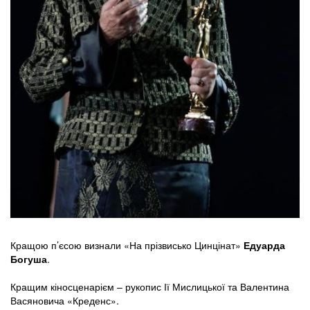
Кращою п’єсою визнали «На прізвисько Цинцінат»
Едуарда
Богуша
.
Кращим кіносценарієм – рукопис Ії Мислицької та Валентина
Васяновича «Креденс».