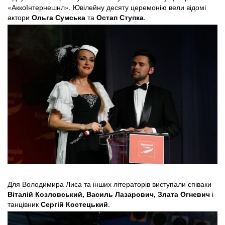
«АккоІнтернешнл». Ювілейну десяту церемонію вели відомі
актори
Ольга Сумська
та
Остап Ступка
.
Для Володимира Лиса та інших літераторів виступали співаки
Віталій Козловський, Василь Лазарович, Злата Огневич
і
танцівник
Сергій Костецький
.