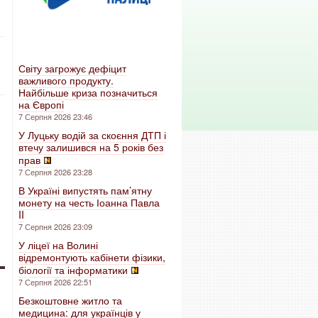
Світу загрожує дефіцит
важливого продукту.
Найбільше криза позначиться
на Європі
7 Серпня 2026 23:46
У Луцьку водій за скоєння ДТП і
втечу залишився на 5 років без
прав
7 Серпня 2026 23:28
В Україні випустять пам’ятну
монету на честь Іоанна Павла
II
7 Серпня 2026 23:09
У ліцеї на Волині
відремонтують кабінети фізики,
біології та інформатики
7 Серпня 2026 22:51
Безкоштовне житло та
медицина: для українців у