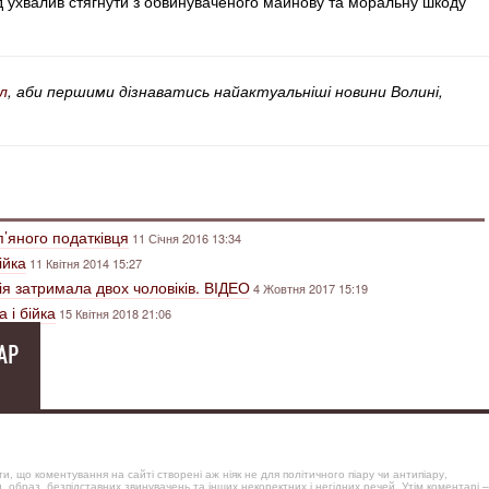
уд ухвалив стягнути з обвинуваченого майнову та моральну шкоду
л
, аби першими дізнаватись найактуальніші новини Волині,
п’яного податківця
11 Січня 2016 13:34
ійка
11 Квітня 2014 15:27
ія затримала двох чоловіків. ВІДЕО
4 Жовтня 2017 15:19
 і бійка
15 Квітня 2018 21:06
АР
, що коментування на сайті створені аж ніяк не для політичного піару чи антипіару,
, образ, безпідставних звинувачень та інших некоректних і негідних речей. Утім коментарі –