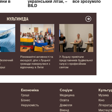
МУЛЬТИМЕДІА
Різноманітні активності та
У Луцьку привітали
Виявили о
ебезпечний
екскурсії: діти з Луцької
представників будівельної
людей: на 
і
громади повернулися з
галузі з професійним
завершили
ерші
відпочинку в Литві
святом
місцях ма
часів Друго
Економіка
Соціум
Культу
Гроші
Медицина
Музика
Бізнес
Освіта
Кіно
Нерухомість
Довкілля
Літерату
Вікенд
Мистецт