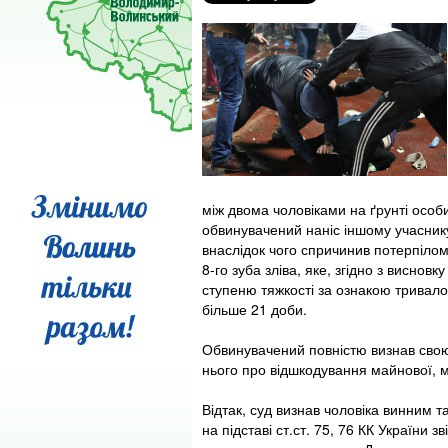
між двома чоловіками на ґрунті особ
обвинувачений наніс іншому учаснику
внаслідок чого спричинив потерпілом
8-го зуба зліва, яке, згідно з виснов
ступеню тяжкості за ознакою тривало
більше 21 доби.
Обвинувачений повністю визнав свою 
нього про відшкодування майнової, м
Відтак, суд визнав чоловіка винним т
на підставі ст.ст. 75, 76 КК України