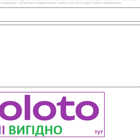
 модерації, суб’єктивні повідомлення і можуть містити недостовірну інформацію.