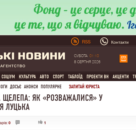
RSS
Контакти
СУБОТА
01:10
8 СЕРПНЯ 2026
СОЦІУМ
КУЛЬТУРА
АВТО
СПОРТ
ТАБЛОЇД
ПРОЕКТИ ВН
АКЦЕНТИ
Т
ЛОГИ
ДОСЬЄ
АНОНСИ
ПОПУЛЯРНЕ
ЗАПИТАЙ ЮРИСТА
 ЩЕЛЕПА: ЯК «РОЗВАЖАЛИСЯ» У
ЛЯ ЛУЦЬКА
арів:
0
1