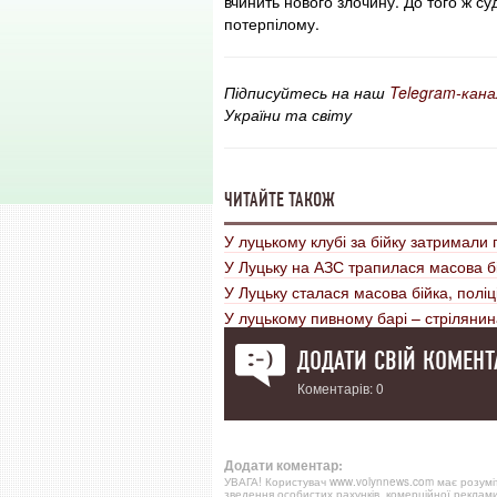
вчинить нового злочину. До того ж с
потерпілому.
Підписуйтесь на наш
Telegram-кана
України та світу
ЧИТАЙТЕ ТАКОЖ
У луцькому клубі за бійку затримали 
У Луцьку на АЗС трапилася масова б
У Луцьку сталася масова бійка, поліц
У луцькому пивному барі – стрілянина
ДОДАТИ СВІЙ КОМЕНТ
Коментарів: 0
Додати коментар:
УВАГА! Користувач www.volynnews.com має розуміти
зведення особистих рахунків, комерційної реклами