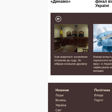
Луцьку,
Фіктивно влаштовували
Їхав миритися: волинянин
Комарі можуть
на
чоловіків на роботу: у
потрапив до суду, бо
переносити н
'яних
Луцьку п'ятьом
обікрав колишню дружину
вірус: в Україн
працівникам ліцею
зафіксували п
повідомили про підозру
випадки
Новини
Політика
Луцьк
Влада
Волинь
Партії
Україна
Світ