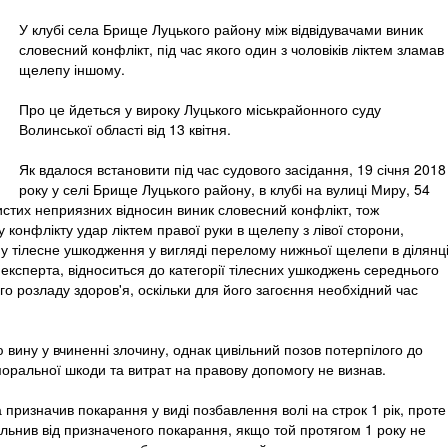
У клубі села Брище Луцького району між відвідувачами виник
словесний конфлікт, під час якого один з чоловіків ліктем зламав
щелепу іншому.
Про це йдеться у вироку Луцького міськрайонного суду
Волинської області від 13 квітня.
Як вдалося встановити під час судового засідання, 19 січня 2018
року у селі Брище Луцького району, в клубі на вулиці Миру, 54
истих неприязних відносин виник словесний конфлікт, тож
 конфлікту удар ліктем правої руки в щелепу з лівої сторони,
у тілесне ушкодження у вигляді перелому нижньої щелепи в ділянц
ку експерта, відноситься до категорії тілесних ушкоджень середнього
го розладу здоров'я, оскільки для його загоєння необхідний час
вину у вчиненні злочину, однак цивільний позов потерпілого до
оральної шкоди та витрат на правову допомогу не визнав.
а призначив покарання у виді позбавлення волі на строк 1 рік, проте
 звільнив від призначеного покарання, якщо той протягом 1 року не