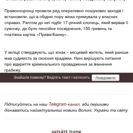
Правоохоронці провели ряд оперативно-пошукових заходів і
встановили, що в обідню пору жінка прямувала у власних
справах. Раптом до неї підбіг 17-річний хлопець, який вирвав її
сумочку, де було пенсійне посвідчення, 150 гривень та
платіжна картка «ПриватБанку».
У міліції стверджують, що юнак – місцевий житель, який раніше
мав судимість за скоєння крадіжки. Нині вирішують питання
про відкриття кримінального провадження за вчинення
грабежу.
Знайшли помилку? Виділіть текст і натисніть
Повідомити
Підписуйтесь на наш
Telegram-канал
, аби першими
дізнаватись найактуальніші новини Волині, України та світу
ЧИТАЙТЕ ТАКОЖ