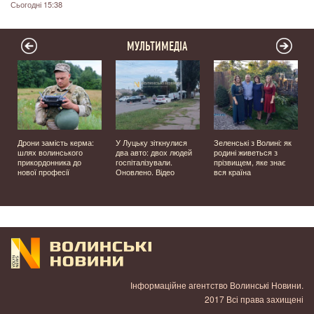
Сьогодні 15:38
МУЛЬТИМЕДІА
Дрони замість керма:
У Луцьку зіткнулися
Зеленські з Волині: як
шлях волинського
два авто: двох людей
родині живеться з
прикордонника до
госпіталізували.
прізвищем, яке знає
нової професії
Оновлено. Відео
вся країна
Інформаційне агентство Волинські Новини.
2017 Всі права захищені