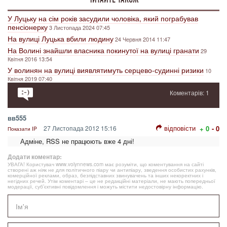
У Луцьку на сім років засудили чоловіка, який пограбував
пенсіонерку
3 Листопада 2024 07:45
На вулиці Луцька вбили людину
24 Червня 2014 11:47
На Волині знайшли власника покинутої на вулиці гранати
29
Квітня 2016 13:54
У волинян на вулиці виявлятимуть серцево-судинні ризики
10
Квітня 2019 07:40
Коментарів: 1
вв555
відповісти
27 Листопада 2012 15:16
+ 0
- 0
Показати IP
Адміне, RSS не працюють вже 4 дні!
Додати коментар:
УВАГА! Користувач www.volynnews.com має розуміти, що коментування на сайті
створені аж ніяк не для політичного піару чи антипіару, зведення особистих рахунків,
комерційної реклами, образ, безпідставних звинувачень та інших некоректних і
негідних речей. Утім коментарі – це не редакційні матеріали, не мають попередньої
модерації, суб’єктивні повідомлення і можуть містити недостовірну інформацію.