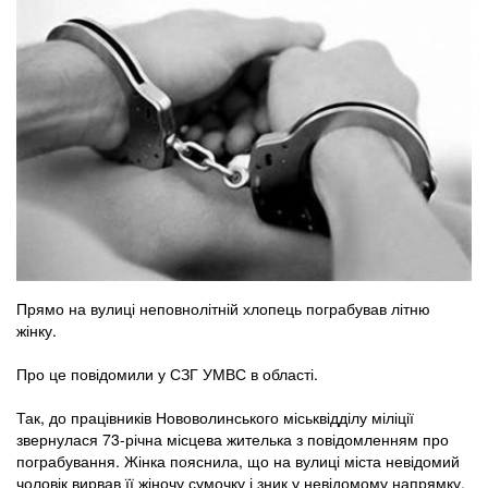
Прямо на вулиці неповнолітній хлопець пограбував літню
жінку.
Про це повідомили у СЗГ УМВС в області.
Так, до працівників Нововолинського міськвідділу міліції
звернулася 73-річна місцева жителька з повідомленням про
пограбування. Жінка пояснила, що на вулиці міста невідомий
чоловік вирвав її жіночу сумочку і зник у невідомому напрямку.