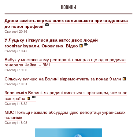
НОВИНИ
Дрони замість керма: шлях волинського прикордонника
до нової професії
Сьогодні 20:16
У Луцьку зіткнулися два авто: двох людей
госпіталізували. Оновлено. Відео
Сьогодні 19:47
Вибух у московському ресторані: померла ще одна родичка
генерала Чайка, – ЗМІ
Сьогодні 19:30
Сільську вулицю на Волині відремонтують за понад 9 млн
Сьогодні 19:01
Зеленські з Волині: як родині живеться з прізвищем, яке знає
вся країна
Сьогодні 18:32
МВС Польщі назвало абсурдом ідею депортації українських
чоловіків
Сьогодні 18:03