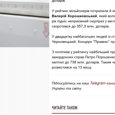
доларів.
У рейтинг мільйонерів потрапили й і
Валерій Хорошковський
, який вол
рік підніс неприємний сюрприз у вигл
скоротився до 357,3 млн. доларів.
У двадцятку найбагатших людей із с
Черновецький. Концерн "Правекс" прин
З політиків у рейтингу найбільший пр
закордонних справ Петро Порошенко.
капітал до 738 млн. доларів. Таким 
розмістився на 13 місці.
Підписуйтесь на наш
Telegram-кана
України та світу
ЧИТАЙТЕ ТАКОЖ