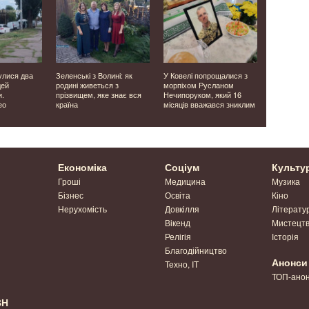
улися два
Зеленські з Волині: як
У Ковелі попрощалися з
Безхатько 
дей
родині живеться з
морпіхом Русланом
тримає у 
и.
прізвищем, яке знає вся
Нечипоруком, який 16
Ковелі
ео
країна
місяців вважався зниклим
Економіка
Соціум
Культу
Гроші
Медицина
Музика
Бізнес
Освіта
Кіно
Нерухомість
Довкілля
Літерату
Вікенд
Мистецт
Релігія
Історія
Благодійництво
Анонси
Техно, IT
ТОП-ано
ВН