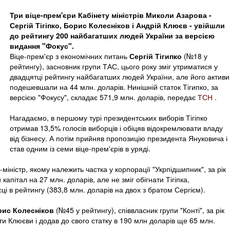
Три віце-прем'єри Кабінету міністрів Миколи Азарова -
Сергій Тігіпко, Борис Колесніков і Андрій Клюєв - увійшли
до рейтингу 200 найбагатших людей України за версією
видання "Фокус".
Віце-прем'єр з економічних питань
Сергій Тігипко
(№18 у
рейтингу), засновник групи ТАС, цього року зміг утриматися у
двадцятці рейтингу найбагатших людей України, але його активи
подешевшали на 44 млн. доларів. Нинішній статок Тігипко, за
версією "Фокусу", складає 571,9 млн. доларів, передає
ТСН
.
Нагадаємо, в першому турі президентських виборів Тігіпко
отримав 13,5% голосів виборців і обіцяв відокремлювати владу
від бізнесу. А потім прийняв пропозицію президента Януковича і
став одним із семи віце-прем'єрів в уряді.
-міністр, якому належить частка у корпорації "Укрпідшипник", за рік
капітал на 27 млн. доларів, але не зміг обігнати Тігіпка,
і в рейтингу (383,8 млн. доларів на двох з братом Сергієм).
рис Колесніков
(№45 у рейтингу), співвласник групи "Конті", за рік
ти Клюєви і додав до свого статку в 190 млн доларів ще 65 млн.