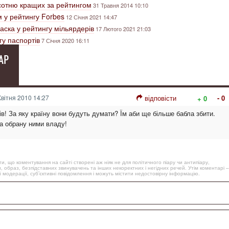
 сотню кращих за рейтингом
31 Травня 2014 10:10
 у рейтингу Forbes
12 Січня 2021 14:47
аска у рейтингу мільярдерів
17 Лютого 2021 21:03
гу паспортів
7 Січня 2020 16:11
АР
вітня 2010 14:27
відповісти
- 0
+ 0
ів! За яку країну вони будуть думати? Їм аби ще більше бабла збити.
а обрану ними владу!
, що коментування на сайті створені аж ніяк не для політичного піару чи антипіару,
, образ, безпідставних звинувачень та інших некоректних і негідних речей. Утім коментарі –
 модерації, суб’єктивні повідомлення і можуть містити недостовірну інформацію.