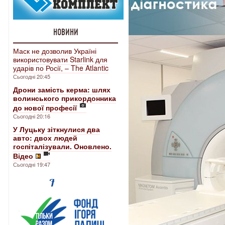
НОВИНИ
Маск не дозволив Україні
використовувати Starlink для
ударів по Росії, – The Atlantic
Сьогодні 20:45
Дрони замість керма: шлях
волинського прикордонника
до нової професії
Сьогодні 20:16
У Луцьку зіткнулися два
авто: двох людей
госпіталізували. Оновлено.
Відео
Сьогодні 19:47