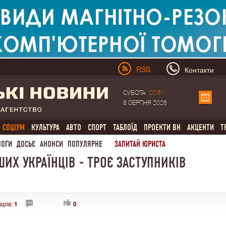
RSS
Контакти
СУБОТА
20:51
8 СЕРПНЯ 2026
СОЦІУМ
КУЛЬТУРА
АВТО
СПОРТ
ТАБЛОЇД
ПРОЕКТИ ВН
АКЦЕНТИ
Т
ЛОГИ
ДОСЬЄ
АНОНСИ
ПОПУЛЯРНЕ
ЗАПИТАЙ ЮРИСТА
ШИХ УКРАЇНЦІВ - ТРОЄ ЗАСТУПНИКІВ
арів:
1
0