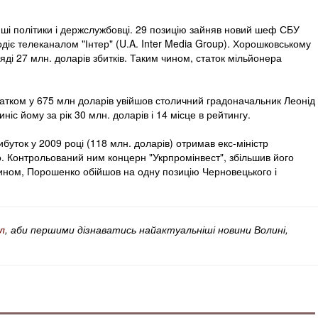
нші політики і держслужбовці. 29 позицію зайняв новий шеф СБУ
одіє телеканалом "Інтер" (U.A. Inter Media Group). Хорошковському
яді 27 млн. доларів збитків. Таким чином, статок мільйонера
татком у 675 млн доларів увійшов столичний градоначальник Леонід
іс йому за рік 30 млн. доларів і 14 місце в рейтингу.
ибуток у 2009 році (118 млн. доларів) отримав екс-міністр
 Контрольований ним концерн "Укрпромінвест", збільшив його
чином, Порошенко обійшов на одну позицію Черновецького і
л
, аби першими дізнаватись найактуальніші новини Волині,