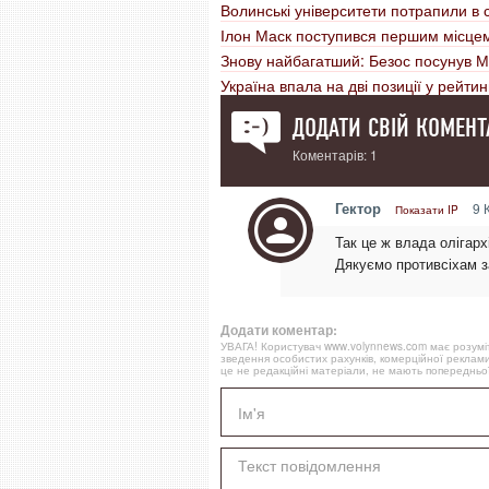
Волинські університети потрапили в
Ілон Маск поступився першим місцем
Знову найбагатший: Безос посунув М
Україна впала на дві позиції у рейтин
ДОДАТИ СВІЙ КОМЕНТ
Коментарів: 1
Гектор
9 К
Показати IP
Так це ж влада олігарх
Дякуємо противсіхам з
Додати коментар:
УВАГА! Користувач www.volynnews.com має розуміти
зведення особистих рахунків, комерційної реклами
це не редакційні матеріали, не мають попередньої