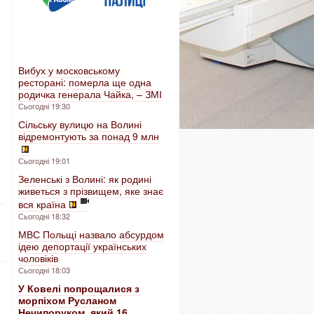
Вибух у московському
ресторані: померла ще одна
родичка генерала Чайка, – ЗМІ
Сьогодні 19:30
Сільську вулицю на Волині
відремонтують за понад 9 млн
Сьогодні 19:01
Зеленські з Волині: як родині
живеться з прізвищем, яке знає
вся країна
Сьогодні 18:32
МВС Польщі назвало абсурдом
ідею депортації українських
чоловіків
Сьогодні 18:03
У Ковелі попрощалися з
морпіхом Русланом
Нечипоруком, який 16