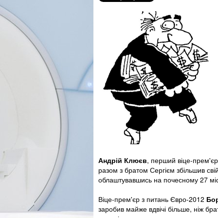
Андрій Клюєв
, перший віце-прем'єр
разом з братом Сергієм збільшив свій 
облаштувавшись на почесному 27 місц
Віце-прем'єр з питань Євро-2012
Бо
заробив майже вдвічі більше, ніж бра